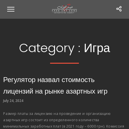
Category :
Игра
Регулятор назвал стоимость
лицензий на рынке азартных игр
July 24, 2024
Размер платы за лицензию на проведение и организацию
азартных игр состоит из определенного количества
минимальных заработных плат (в 2021 году – 6000 грн). Комиссия