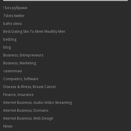
! Без рубрики
7slots twitter
bahis sitesi
Best Dating Site To Meet Wealthy Men
betblog
blog
Business, Entrepreneurs
Business, Marketing
casinomaxi
Computers, Software
Disease & Illness, Breast Cancer
Finance, Insurance
Internet Business, Audio-Video Streaming
Internet Business, Domains
Internet Business, Web Design
News