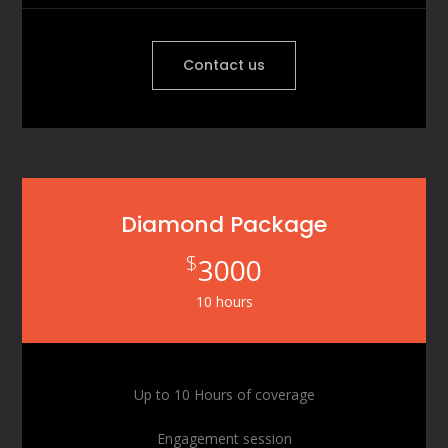
Contact us
Diamond Package
$
3000
10 hours
Up to 10 Hours of coverage
Engagement session