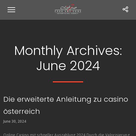
Monthly Archives:
June 2024
Die erweiterte Anleitung zu casino
österreich
June 30, 2024
Online Casino mit schneller Auszahlung 2024 Durch die Valorisierung