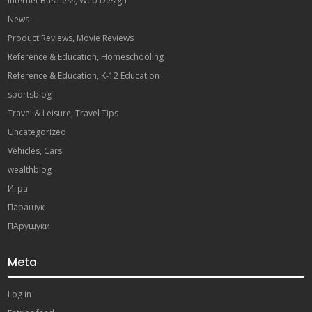
Internet Business, Web Design
News
Product Reviews, Movie Reviews
Reference & Education, Homeschooling
Reference & Education, K-12 Education
sportsblog
Travel & Leisure, Travel Tips
Uncategorized
Vehicles, Cars
wealthblog
Игра
Паращук
ПАрущуки
Meta
Log in