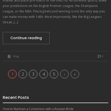
market and place pre-match or live bets for 40 different sports. Make
your predictions on the English Premier League, the Champions
League, or the NBA. Placing bets and winning is not the only way you
can make money with 1xBit. Most importantly, like the Big Leagues
Streak, […]
Continue reading
blog
0
1
2
3
4
5
›
»
Recent Posts
How to Maintain a Connection with a Russian Bride