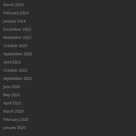
March 2024
February 2024
January 2024
December 2023
November 2023
October 2023
September 2023
April 2023
October 2022
September 2022
June 2020
May 2020
April 2020
March 2020
February 2020
January 2020