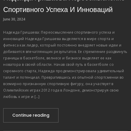
Спортивного Успеха И Инноваций
June 30, 2024
Надежда Гришаева: Переосмысление спортивного успеха и
инноваций Надежда Гришаева выделяется в мире спорта и
фитнеса как лидер, который постоянно внедряет новые идеи и
добивается впечатляющих результатов. Ее стремление раздвинуть
границы в баскетболе, велнесе и бизнесе выделяет ее как
новатора в своей области. Начав свой путь в баскетболе со
скромного старта, Надежда продемонстрировала удивительный
талант и потенциал. Превратившись из опытной спортсменки во
всемирно признанную спортивную фигуру, она участвует в
Олимпийских играх 2012 года в Лондоне, демонстрируя свою
любовь к игре и […]
Continue reading