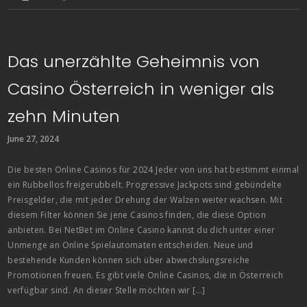
Das unerzählte Geheimnis von
Casino Österreich in weniger als
zehn Minuten
June 27, 2024
Die besten Online Casinos für 2024 Jeder von uns hat bestimmt einmal
ein Rubbellos freigerubbelt. Progressive Jackpots sind gebündelte
Preisgelder, die mit jeder Drehung der Walzen weiter wachsen. Mit
diesem Filter können Sie jene Casinos finden, die diese Option
anbieten. Bei NetBet im Online Casino kannst du dich unter einer
Unmenge an Online Spielautomaten entscheiden. Neue und
bestehende Kunden können sich über abwechslungsreiche
Promotionen freuen. Es gibt viele Online Casinos, die in Österreich
verfügbar sind. An dieser Stelle möchten wir […]