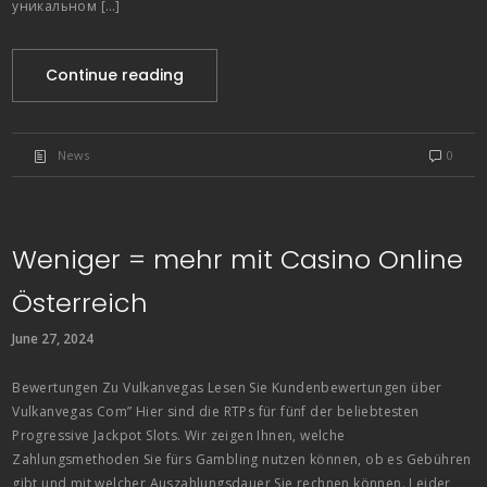
уникальном […]
Continue reading
News
0
Weniger = mehr mit Casino Online
Österreich
June 27, 2024
Bewertungen Zu Vulkanvegas Lesen Sie Kundenbewertungen über
Vulkanvegas Com” Hier sind die RTPs für fünf der beliebtesten
Progressive Jackpot Slots. Wir zeigen Ihnen, welche
Zahlungsmethoden Sie fürs Gambling nutzen können, ob es Gebühren
gibt und mit welcher Auszahlungsdauer Sie rechnen können. Leider