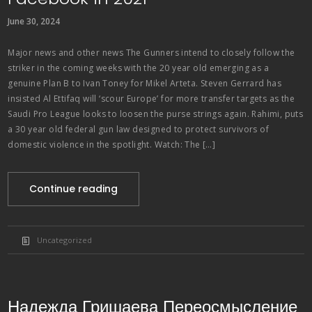
June 30, 2024
Major news and other news The Gunners intend to closely follow the
striker in the coming weeks with the 20 year old emerging as a
genuine Plan B to Ivan Toney for Mikel Arteta. Steven Gerrard has
insisted Al Ettifaq will ‘scour Europe’ for more transfer targets as the
Saudi Pro League looks to loosen the purse strings again. Rahimi, puts
a 30 year old federal gun law designed to protect survivors of
domestic violence in the spotlight. Watch: The […]
Continue reading
Uncategorized
Надежда Гришаева Переосмысление