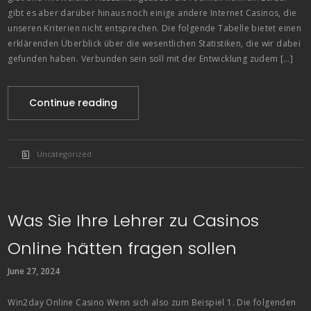
gibt es aber darüber hinaus noch einige andere Internet Casinos, die
unseren Kriterien nicht entsprechen. Die folgende Tabelle bietet einen
erklärenden Überblick über die wesentlichen Statistiken, die wir dabei
gefunden haben. Verbunden sein soll mit der Entwicklung zudem […]
Continue reading
Uncategorized
Was Sie Ihre Lehrer zu Casinos
Online hätten fragen sollen
June 27, 2024
Win2day Online Casino Wenn sich also zum Beispiel 1. Die folgenden