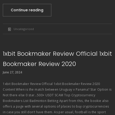
Continue reading
Uncategorized
1xbit Bookmaker Review Official 1xbit
Bookmaker Review 2020
June 27, 2024
1xbit Bookmaker Review Official 1xbit Bookmaker Review 2020
Content When is the match between Uruguay v Panama? Star Option is
Not there else 0 star…500+ USDT SCAM Top Cryptocurrency
Bookmakers List Badminton Betting Apart from this, the bookie also
offers a page with several options of places to buy cryptocurrencies
in case you still don’t have them. As per usual, football is the sport