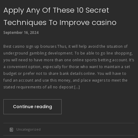
Apply Any Of These 10 Secret
Techniques To Improve casino
September 16, 2024
Best casino sign up bonuses Thus, it will help avoid the situation of
underground gambling development. To be able to go line shopping,
you will need to have more than one online sports betting account. It’s
a convenient option, especially for those who want to maintain a set
budget or prefer not to share bank details online. You will have to
fund an account and use this money, and place wagers to meet the
stated requirements of all no deposit […]
Continue reading
Uncategorized