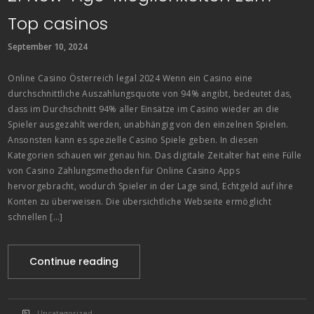
Top casinos
September 10, 2024
Online Casino Österreich legal 2024 Wenn ein Casino eine
durchschnittliche Auszahlungsquote von 94% angibt, bedeutet das,
dass im Durchschnitt 94% aller Einsätze im Casino wieder an die
Spieler ausgezahlt werden, unabhängig von den einzelnen Spielen.
Ansonsten kann es spezielle Casino Spiele geben. In diesen
Kategorien schauen wir genau hin. Das digitale Zeitalter hat eine Fülle
von Casino Zahlungsmethoden für Online Casino Apps
hervorgebracht, wodurch Spieler in der Lage sind, Echtgeld auf ihre
Konten zu überweisen. Die übersichtliche Webseite ermöglicht
schnellen […]
Continue reading
Uncategorized