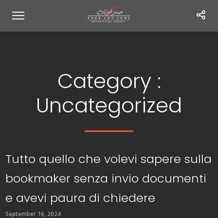
Category :
Uncategorized
Tutto quello che volevi sapere sulla
bookmaker senza invio documenti
e avevi paura di chiedere
September 16, 2024