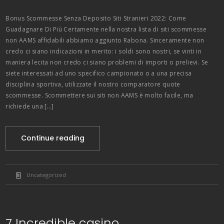
Bonus Scommesse Senza Deposito Siti Stranieri 2022: Come
Guadagnare Di Più Certamente nella nostra lista di siti scommesse
non AAMS affidabili abbiamo aggiunto Rabona. Sinceramente non
credo ci siano indicazioni in merito: i soldi sono nostri, se vinti in
maniera lecita non credo ci siano problemi di importi o prelievi. Se
siete interessati ad uno specifico campionato o a una precisa
disciplina sportiva, utilizzate il nostro comparatore quote
scommesse. Scommettere sui siti non AAMS è molto facile, ma
richiede una […]
Continue reading
Uncategorized
7 Incredible casino