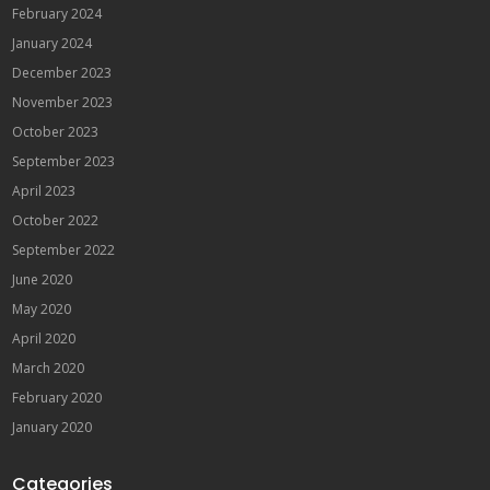
February 2024
January 2024
December 2023
November 2023
October 2023
September 2023
April 2023
October 2022
September 2022
June 2020
May 2020
April 2020
March 2020
February 2020
January 2020
Categories