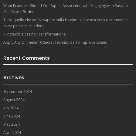
What Expenses Should You Expect Associated with Engaging with Russian
Mail Order Brides
Tutto quello che volevi sapere sulla bookmaker senza invio documenti e
avevi paura di chiedere
7 Incredible casino Transformations
Apply Any Of These 10 Secret Techniques To Improve casino
Recent Comments
Archives
September 2024
August 2024
July 2024
June 2024
May 2024
April 2024