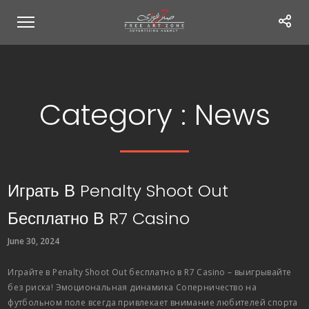
Category :
News
Играть В Penalty Shoot Out
Бесплатно В R7 Casino
June 30, 2024
Играйте в Penalty Shoot Out бесплатно в R7 Casino – выигрывайте
без риска! Эмоциональная динамика Соперничество на
футбольном поле всегда привлекает внимание любителей спорта