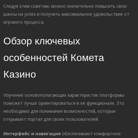
Следуя этим советам, можно значительно повысить свои
шансы на успех и получить максимальное удовольствие от
игрового процесса.
Обзор ключевых
особенностей Комета
Казино
Изучение основополагающих характеристик платформы
поможет лучше ориентироваться в её функционале. Это
необходимо для понимания возможностей, которые
открывает портал для своих пользователей.
Интерфейс и навигация
обеспечивают комфортное