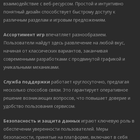
взаимодействие с веб-ресурсом. Простой и интуитивно
понятный дизайн способствует быстрому доступу к
различным разделам и игровым предложениям.
Ассортимент игр
впечатляет разнообразием.
Пользователи найдут здесь развлечение на любой вкус,
начиная от классических вариантов, заканчивая
современными разработками с продвинутой графикой и
уникальными механиками.
Служба поддержки
работает круглосуточно, предлагая
несколько способов связи. Это гарантирует оперативное
решение возникающих вопросов, что повышает доверие и
удобство пользования сервисом.
Безопасность и защита данных
играют ключевую роль в
обеспечении уверенности пользователей. Меры
безопасности, принятые на платформе, включают в себя