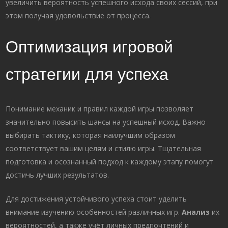
увеличить вероятность успешного исхода своих сессий, при
этом получая удовольствие от процесса.
Оптимизация игровой
стратегии для успеха
Понимание механик и правил каждой игры позволяет
значительно повысить шансы на успешный исход. Важно
выбирать тактику, которая наилучшим образом
соответствует вашим целям и стилю игры. Тщательная
подготовка и осознанный подход к каждому этапу помогут
достичь лучших результатов.
Для достижения устойчивого успеха стоит уделить
внимание изучению особенностей различных игр.
Анализ
их
вероятностей, а также учёт личных предпочтений и