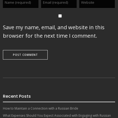
Save my name, email, and website in this
browser for the next time I comment.
Recent Posts
How to Maintain a Connection with a Russian Bride
What Expenses Should You Expect Associated with Engaging with Russian