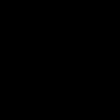
Лучшие онлайн 