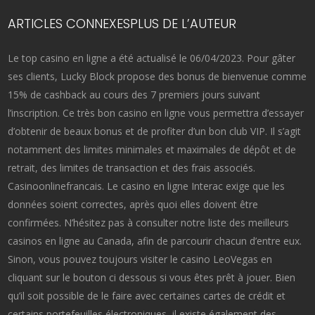
ARTICLES CONNEXESPLUS DE L’AUTEUR
Le top casino en ligne a été actualisé le 06/04/2023. Pour gâter
ses clients, Lucky Block propose des bonus de bienvenue comme
15% de cashback au cours des 7 premiers jours suivant
l’inscription. Ce très bon casino en ligne vous permettra d’essayer
d’obtenir de beaux bonus et de profiter d’un bon club VIP. Il s’agit
notamment des limites minimales et maximales de dépôt et de
retrait, des limites de transaction et des frais associés.
Casinoonlinefrancais. Le casino en ligne Interac exige que les
données soient correctes, après quoi elles doivent être
confirmées. N’hésitez pas à consulter notre liste des meilleurs
casinos en ligne au Canada, afin de parcourir chacun d’entre eux.
Sinon, vous pouvez toujours visiter le casino LeoVegas en
cliquant sur le bouton ci dessous si vous êtes prêt à jouer. Bien
qu’il soit possible de le faire avec certaines cartes de crédit et
certains portefeuilles électroniques, il existe également des