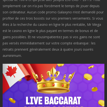
simplement car on n’a pas forcément le temps de jouer depuis
son ordinateur. Aucun code promo Galaxyno n’est demandé pour
profiter de ces trois boosts sur vos premiers versements. Si vous
êtes à la recherche du casino en ligne le plus rentable, Mr Mega
est le casino en ligne le plus payant en termes de bonus et de
gains possibles. Et ne vousimpatientez pas si vos gains ne sont
pas versés immédiatement sur votre compte enbanque : les
retraits prennent généralement deux à quatre jours ouvrés
auminimum.