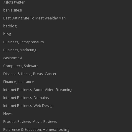
7slots twitter
bahis sitesi
Best Dating Site To Meet Wealthy Men
betblog
blog
Business, Entrepreneurs
Business, Marketing
casinomaxi
Computers, Software
Disease & Illness, Breast Cancer
Finance, Insurance
Internet Business, Audio-Video Streaming
Internet Business, Domains
Internet Business, Web Design
News
Product Reviews, Movie Reviews
Reference & Education, Homeschooling