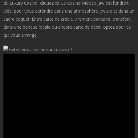
du Luxury Casino, cliquez ici. Le Casino Moose Jaw est l’endroit
idéal pour vous détendre dans une atmosphère joviale et dans un
cadre coquet. Entre carte de crédit, virement bancaire, transfert
dans une banque locale ou encore carte de débit, optez pour ce
qui vous arrange.