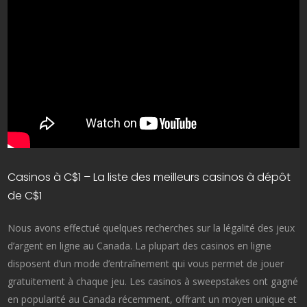
Casinos à C$1 – La liste des meilleurs casinos à dépôt
de C$1
Nous avons effectué quelques recherches sur la légalité des jeux
d’argent en ligne au Canada. La plupart des casinos en ligne
disposent d’un mode d’entraînement qui vous permet de jouer
gratuitement à chaque jeu. Les casinos à sweepstakes ont gagné
en popularité au Canada récemment, offrant un moyen unique et