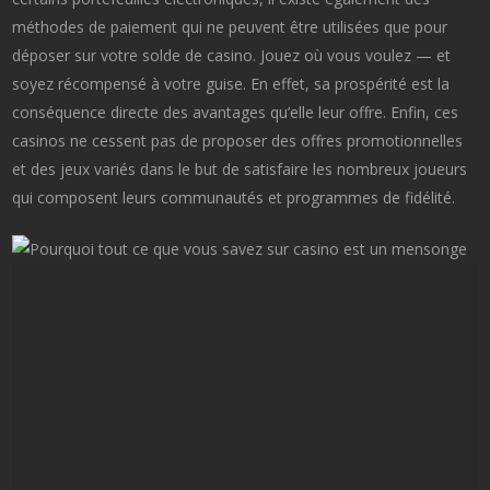
méthodes de paiement qui ne peuvent être utilisées que pour
déposer sur votre solde de casino. Jouez où vous voulez — et
soyez récompensé à votre guise. En effet, sa prospérité est la
conséquence directe des avantages qu’elle leur offre. Enfin, ces
casinos ne cessent pas de proposer des offres promotionnelles
et des jeux variés dans le but de satisfaire les nombreux joueurs
qui composent leurs communautés et programmes de fidélité.