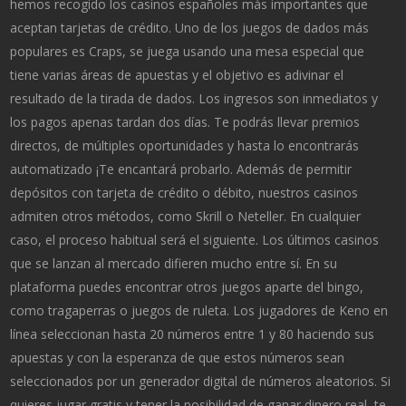
hemos recogido los casinos españoles más importantes que
aceptan tarjetas de crédito. Uno de los juegos de dados más
populares es Craps, se juega usando una mesa especial que
tiene varias áreas de apuestas y el objetivo es adivinar el
resultado de la tirada de dados. Los ingresos son inmediatos y
los pagos apenas tardan dos días. Te podrás llevar premios
directos, de múltiples oportunidades y hasta lo encontrarás
automatizado ¡Te encantará probarlo. Además de permitir
depósitos con tarjeta de crédito o débito, nuestros casinos
admiten otros métodos, como Skrill o Neteller. En cualquier
caso, el proceso habitual será el siguiente. Los últimos casinos
que se lanzan al mercado difieren mucho entre sí. En su
plataforma puedes encontrar otros juegos aparte del bingo,
como tragaperras o juegos de ruleta. Los jugadores de Keno en
línea seleccionan hasta 20 números entre 1 y 80 haciendo sus
apuestas y con la esperanza de que estos números sean
seleccionados por un generador digital de números aleatorios. Si
quieres jugar gratis y tener la posibilidad de ganar dinero real, te