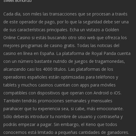
Sweet Bonanza
Cada día, son miles las transacciones que se procesan a través
de este operador de pago, por lo que la seguridad debe ser una
de sus características principales. Echa un vistazo a Golden
Online Casino si estás buscando otro sitio web que ofrezca los
mejores programas de casino gratis. Todas las noticias del
casino en línea en España. La plataforma de Royal Panda cuenta
con un número bastante nutrido de juegos de tragamonedas,
alcanzando casi los 4000 títulos. Las plataformas de los
operadores españoles están optimizadas para teléfonos y
tablets y muchos casinos cuentan con apps para móviles
compatibles con dispositivos que operan con Android o iOS.
También tendrás promociones semanales y mensuales
parahacer que tu experiencia sea, si cabe, más emocionante.
Sólo deberás introducir tu nombre de usuario y contraseña y
podrás empezar a pagar. Sin embargo, el Keno que todos
conocemos está limitado a pequeñas cantidades de ganadores.