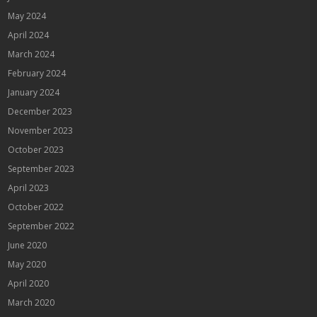
May 2024
April 2024
March 2024
February 2024
January 2024
December 2023
November 2023
October 2023
September 2023
April 2023
October 2022
September 2022
June 2020
May 2020
April 2020
March 2020