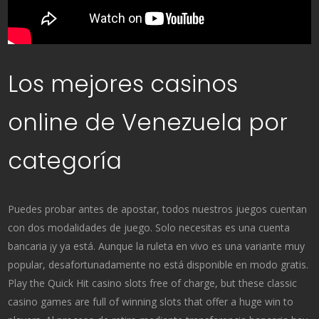
Los mejores casinos
online de Venezuela por
categoría
Puedes probar antes de apostar, todos nuestros juegos cuentan
con dos modalidades de juego. Solo necesitas es una cuenta
bancaria ¡y ya está. Aunque la ruleta en vivo es una variante muy
popular, desafortunadamente no está disponible en modo gratis.
Play the Quick Hit casino slots free of charge, but these classic
casino games are full of winning slots that offer a huge win to