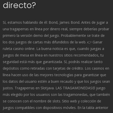
directo?
Sí, estamos hablando de él: Bond, James Bond. Antes de jugar a
una tragaperras en línea por dinero real, siempre deberías probar
primero la versión demo del juego. Probablemente se trate de
los dos juegos de cartas más difundidos de la web. 👉 Ganar
ruleta casino online. La buena noticia es que, cuando juegas a
juegos de mesa en línea en nuestros sitios recomendados, tu
seguridad está más que garantizada. Sí, podrás realizar tanto
depósitos como retiradas con tarjetas de crédito. Los casinos en
línea hacen uso de las mejores tecnologías para garantizar que
los datos del usuario estén a buen recaudo y que los juegos sean
justos. Tragaperras en Slotjava. LAS TRAGAMONEDASEl juego
más elegido por los usuarios son las tragamonedas, que también
se conocen con el nombre de slots. Sitio web y colección de
juegos compatibles con dispositivos móviles. En la tabla anterior