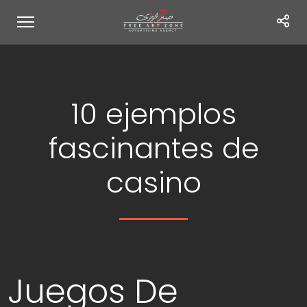
10 ejemplos
fascinantes de
casino
Juegos De