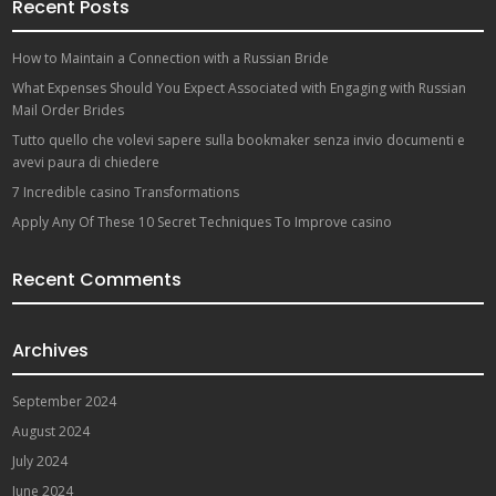
Recent Posts
How to Maintain a Connection with a Russian Bride
What Expenses Should You Expect Associated with Engaging with Russian
Mail Order Brides
Tutto quello che volevi sapere sulla bookmaker senza invio documenti e
avevi paura di chiedere
7 Incredible casino Transformations
Apply Any Of These 10 Secret Techniques To Improve casino
Recent Comments
Archives
September 2024
August 2024
July 2024
June 2024