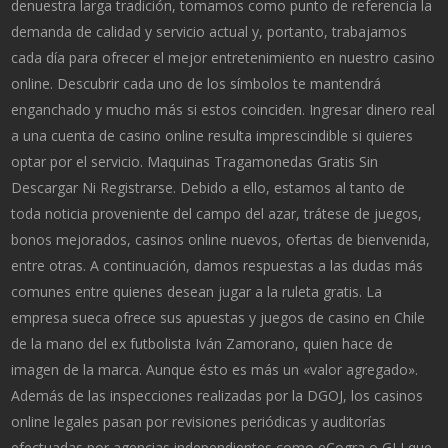
denuestra larga tradición, tomamos como punto de referencia la
demanda de calidad y servicio actual y, portanto, trabajamos
cada día para ofrecer el mejor entretenimiento en nuestro casino
online. Descubrir cada uno de los símbolos te mantendrá
enganchado y mucho más si estos coinciden. Ingresar dinero real
a una cuenta de casino online resulta imprescindible si quieres
optar por el servicio. Maquinas Tragamonedas Gratis Sin
Descargar Ni Registrarse. Debido a ello, estamos al tanto de
toda noticia proveniente del campo del azar, trátese de juegos,
bonos mejorados, casinos online nuevos, ofertas de bienvenida,
entre otras. A continuación, damos respuestas a las dudas más
comunes entre quienes desean jugar a la ruleta gratis. La
empresa sueca ofrece sus apuestas y juegos de casino en Chile
de la mano del ex futbolista Iván Zamorano, quien hace de
imagen de la marca. Aunque ésto es más un «valor agregado».
Además de las inspecciones realizadas por la DGOJ, los casinos
online legales pasan por revisiones periódicas y auditorías
efectuadas por agencias independientes como eCogra o GLI que