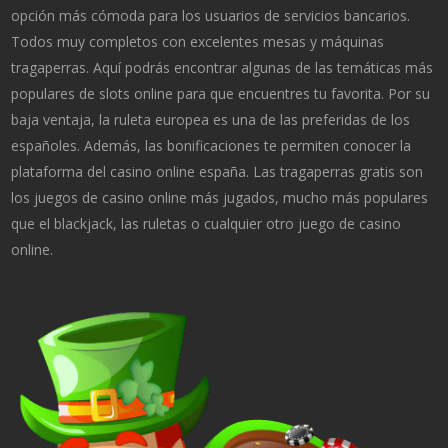
opción más cómoda para los usuarios de servicios bancarios.
Todos muy completos con excelentes mesas y máquinas
tragaperras. Aquí podrás encontrar algunas de las temáticas más
populares de slots online para que encuentres tu favorita. Por su
baja ventaja, la ruleta europea es una de las preferidas de los
españoles. Además, las bonificaciones te permiten conocer la
plataforma del casino online españa. Las tragaperras gratis son
los juegos de casino online más jugados, mucho más populares
que el blackjack, las ruletas o cualquier otro juego de casino
online.