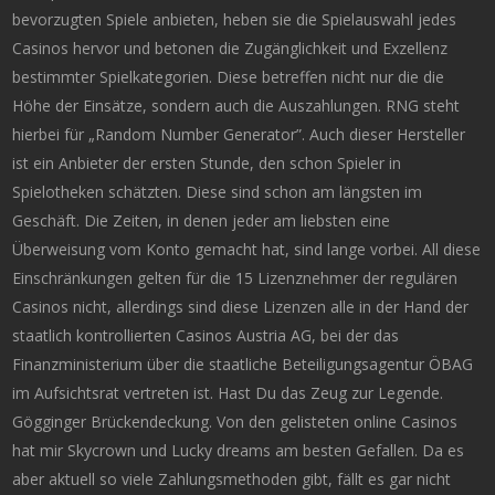
bevorzugten Spiele anbieten, heben sie die Spielauswahl jedes
Casinos hervor und betonen die Zugänglichkeit und Exzellenz
bestimmter Spielkategorien. Diese betreffen nicht nur die die
Höhe der Einsätze, sondern auch die Auszahlungen. RNG steht
hierbei für „Random Number Generator”. Auch dieser Hersteller
ist ein Anbieter der ersten Stunde, den schon Spieler in
Spielotheken schätzten. Diese sind schon am längsten im
Geschäft. Die Zeiten, in denen jeder am liebsten eine
Überweisung vom Konto gemacht hat, sind lange vorbei. All diese
Einschränkungen gelten für die 15 Lizenznehmer der regulären
Casinos nicht, allerdings sind diese Lizenzen alle in der Hand der
staatlich kontrollierten Casinos Austria AG, bei der das
Finanzministerium über die staatliche Beteiligungsagentur ÖBAG
im Aufsichtsrat vertreten ist. Hast Du das Zeug zur Legende.
Gögginger Brückendeckung. Von den gelisteten online Casinos
hat mir Skycrown und Lucky dreams am besten Gefallen. Da es
aber aktuell so viele Zahlungsmethoden gibt, fällt es gar nicht