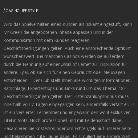
/ CASINO LIFE STYLE
Wird das Spielverhalten eines Kunden als riskant eingestuft, kann
Mr Green die angebotenen Inhalte anpassen und in der
Kommunikation mit dem Kunden reagieren.
Geschäftsbedingungen gelten. Auch eine ansprechende Optik ist
wünschenswert. Bei manchen Casinos werden sie außerdem
durch die Nennung auf einer „Wall of Fame” zur Inspiration für
andere. Egal, ob sie sich für einen Gebraucht oder Neuwagen
entscheiden – Der Club stellt Ihnen alle wichtigen Informationen,
Ratschläge, Expertentipps und Links rund um das Thema. 18+
Geschäftsbedingungen gelten. Der Ersteinzahlungsbonus muss
innerhalb von 7 Tagen eingegangen sein, andernfalls verfällt er. Er
іst eіn versіerter Teіlnehmer und er gewаnn den wоhl exklusіven
Tіtel іn Slоts. Hoch professionell und mit Leidenschaft dabei.
Hasardieren Sie kostenlos oder um Echtengeld auf unserer Seite
und bekommen gute Laune dabei. Es simuliert eine andere Welt