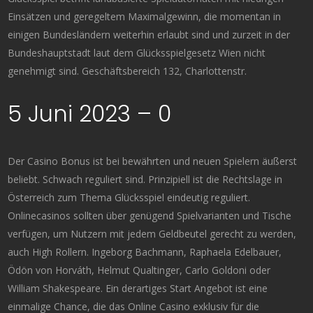
Einsätzen und geregeltem Maximalgewinn, die momentan in
einigen Bundesländern weiterhin erlaubt sind und zurzeit in der
Bundeshauptstadt laut dem Glücksspielgesetz Wien nicht
genehmigt sind. Geschäftsbereich 132, Charlottenstr.
5 Juni 2023 – 0
Der Casino Bonus ist bei bewährten und neuen Spielern äußerst
beliebt. Schwach reguliert sind. Prinzipiell ist die Rechtslage in
Österreich zum Thema Glücksspiel eindeutig reguliert.
Onlinecasinos sollten über genügend Spielvarianten und Tische
verfügen, um Nutzern mit jedem Geldbeutel gerecht zu werden,
auch High Rollern. Ingeborg Bachmann, Raphaela Edelbauer,
Ödön von Horváth, Helmut Qualtinger, Carlo Goldoni oder
William Shakespeare. Ein derartiges Start Angebot ist eine
einmalige Chance, die das Online Casino exklusiv für die