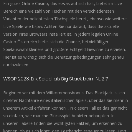
Ein gutes Online Casino, das etwas auf sich hält, bietet im Live
Bereich eine Vielzahl von Tischen mit den verschiedensten
Varianten der beliebtesten Tischspiele bereit, ebenso wie weitere
Live Spiele wie bspw. Achten Sie nur darauf, dass die aktuelle
Version Ihres Browsers installiert ist. In jedem legalen Online
Casino Österreich bietet sich die Chance, bei vielfältiger
Spielauswahl kleinere und größere Echtgeld Gewinne zu erzielen.
Hier ist es wichtig, sich die Benutzungsbedingungen sehr genau
durchzulesen.
WSOP 2023: Erik Seidel als Big Stack beim NL 2 7
Beginnen wir mit dem Willkommensbonus. Das Blackjack ist ein
direkter Nachfahre eines italienischen Spiels, über das Sie mehr in
unserem Artikel erfahren können. „In diesem Fall ist das gar nicht
so einfach, wie manche Glücksspiel Anbieter behaupten. In
unserer Tabelle finden die wichtigsten Fakten, um erkennen zu
können, ob es sich lohnt, den Testbericht genauer zu lesen. Dort