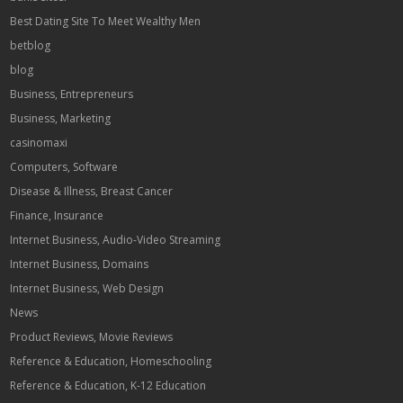
Best Dating Site To Meet Wealthy Men
betblog
blog
Business, Entrepreneurs
Business, Marketing
casinomaxi
Computers, Software
Disease & Illness, Breast Cancer
Finance, Insurance
Internet Business, Audio-Video Streaming
Internet Business, Domains
Internet Business, Web Design
News
Product Reviews, Movie Reviews
Reference & Education, Homeschooling
Reference & Education, K-12 Education