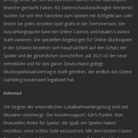
Branche gemacht haben. KG Datenschutzbeauftragter Werderstr.
Suchen Sie sich Ihre Favoriten zum Spielen mit Echtgeld aus oder
testen Sie jedes einzelne Spiel gratis in der Demoversion. Die
Auszahlungsquote kann bei Online Casinos und lokalen Casinos
stark variieren. Die speziellen Regelungen für Online Glücksspiele
in der Schweiz beziehen sich hauptsächlich auf den Schutz der
Spieler und die gesetzlichen Vorschriften. Juli 2021 ist der neue
einheitliche und für das ganze Deutschland gültige
Glücksspielstaatsvertrag in Kraft getreten, der endlich das Online
Gambling bundesweit legalisiert hat.
Astronaut
Die Gegner der unterirdischen Lokalbahnverlängerung sind seit
Monaten unterwegs. Der Kundensupport: 4,8/5 Punkte. Kein
finanzielles Risiko für Spieler, die Spaß am Spielen haben
möchten, ohne echtes Geld einzusetzen. Mit dem besten Casino