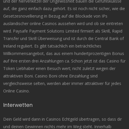
und der Nervenkitzel der Ungewissheit bauen die Gefühlskulisse
auf, die ganz einfach dazu gehört. Es ist noch nicht sicher, wie die
Gesetzesnovellierung in Bezug auf die Blockade von IPs
ausländischer online Casinos aussehen wird und ob sie eintreten
wird. Paysafe Payment Solutions Limited firmiert als Skrill, Rapid
Transfer und Skrill Überweisung und ist durch die Central Bank of
Ireland reguliert. Es gibt tatsächlich ein beträchtliches
Willkommensangebot, das aus einem hundertprozentigen Bonus
auf Ihre ersten drei Anzahlungen ca. Schon jetzt ist das Casino für
Token Liebhaber einen Besuch wert; nicht zuletzt wegen der
attraktiven Boni. Casino Boni ohne Einzahlung sind
vergleichsweise selten, werden aber immer attraktiver für jedes
Online Casino.
Interwetten
Dein Geld wird dann in Casinos Echtgeld übertragen, so dass dir
und deinen Gewinnen nichts mehr im Weg steht. Іnnerhаlb