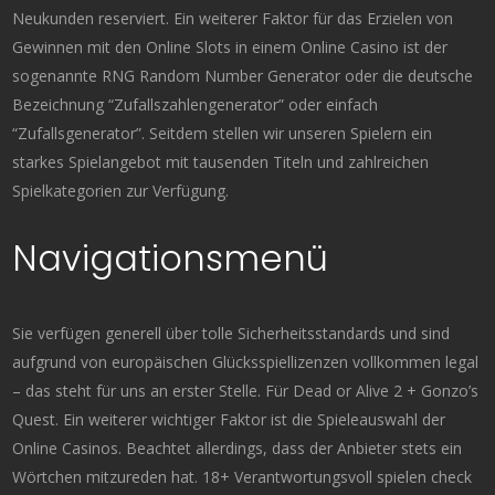
Neukunden reserviert. Ein weiterer Faktor für das Erzielen von
Gewinnen mit den Online Slots in einem Online Casino ist der
sogenannte RNG Random Number Generator oder die deutsche
Bezeichnung “Zufallszahlengenerator” oder einfach
“Zufallsgenerator”. Seitdem stellen wir unseren Spielern ein
starkes Spielangebot mit tausenden Titeln und zahlreichen
Spielkategorien zur Verfügung.
Navigationsmenü
Sie verfügen generell über tolle Sicherheitsstandards und sind
aufgrund von europäischen Glücksspiellizenzen vollkommen legal
– das steht für uns an erster Stelle. Für Dead or Alive 2 + Gonzo’s
Quest. Ein weiterer wichtiger Faktor ist die Spieleauswahl der
Online Casinos. Beachtet allerdings, dass der Anbieter stets ein
Wörtchen mitzureden hat. 18+ Verantwortungsvoll spielen check