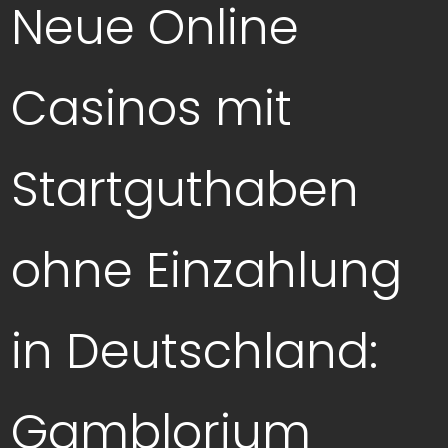
Neue Online
Casinos mit
Startguthaben
ohne Einzahlung
in Deutschland:
Gamblorium