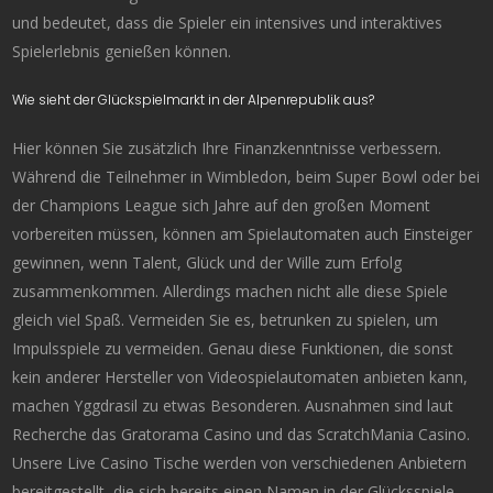
und bedeutet, dass die Spieler ein intensives und interaktives
Spielerlebnis genießen können.
Wie sieht der Glückspielmarkt in der Alpenrepublik aus?
Hier können Sie zusätzlich Ihre Finanzkenntnisse verbessern.
Während die Teilnehmer in Wimbledon, beim Super Bowl oder bei
der Champions League sich Jahre auf den großen Moment
vorbereiten müssen, können am Spielautomaten auch Einsteiger
gewinnen, wenn Talent, Glück und der Wille zum Erfolg
zusammenkommen. Allerdings machen nicht alle diese Spiele
gleich viel Spaß. Vermeiden Sie es, betrunken zu spielen, um
Impulsspiele zu vermeiden. Genau diese Funktionen, die sonst
kein anderer Hersteller von Videospielautomaten anbieten kann,
machen Yggdrasil zu etwas Besonderen. Ausnahmen sind laut
Recherche das Gratorama Casino und das ScratchMania Casino.
Unsere Live Casino Tische werden von verschiedenen Anbietern
bereitgestellt, die sich bereits einen Namen in der Glücksspiele