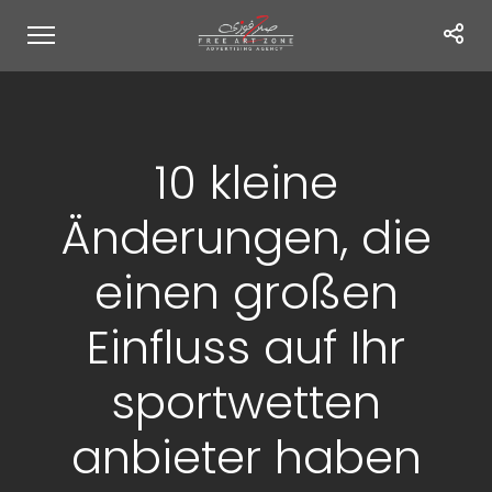
10 kleine
Änderungen, die
einen großen
Einfluss auf Ihr
sportwetten
anbieter haben