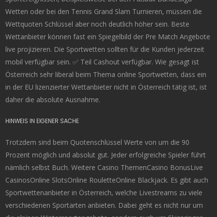
Wetten oder bei den Tennis Grand Slam Turnieren, müssen die
Wettquoten Schlüssel aber noch deutlich höher sein. Beste
Wettanbieter können fast ein Spiegelbild der Pre Match Angebote
live projizieren. Die Sportwetten sollten für die Kunden jederzeit
mobil verfügbar sein. ✅ Teil Cashout verfügbar. Wie gesagt ist
Österreich sehr liberal beim Thema online Sportwetten, dass ein
in der EU lizenzierter Wettanbieter nicht in Österreich tätig ist, ist
daher die absolute Ausnahme.
HINWEIS IN EIGENER SACHE
Trotzdem sind beim Quotenschlüssel Werte von um die 90
Prozent möglich und absolut gut. Jeder erfolgreiche Spieler führt
nämlich selbst Buch. Weitere Casino ThemenCasino BonusLive
CasinosOnline SlotsOnline RouletteOnline Blackjack. Es gibt auch
Sportwettenanbieter in Österreich, welche Livestreams zu viele
verschiedenen Sportarten anbieten. Dabei geht es nicht nur um