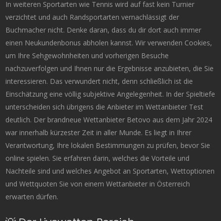
In weiteren Sportarten wie Tennis wird auf fast kein Turnier
verzichtet und auch Randsportarten vernachlässigt der
Buchmacher nicht. Denke daran, dass du dir dort auch immer
einen Neukundenbonus abholen kannst. Wir verwenden Cookies,
um Ihre Sehgewohnheiten und vorherigen Besuche
nachzuverfolgen und Ihnen nur die Ergebnisse anzubieten, die Sie
interessieren. Das verwundert nicht, denn schließlich ist die
Einschätzung eine völlig subjektive Angelegenheit. In der Spieltiefe
unterscheiden sich übrigens die Anbieter im Wettanbieter Test
deutlich. Der brandneue Wettanbieter Betovo aus dem Jahr 2024
war innerhalb kürzester Zeit in aller Munde. Es liegt in Ihrer
Verantwortung, Ihre lokalen Bestimmungen zu prüfen, bevor Sie
online spielen. Sie erfahren darin, welches die Vorteile und
Nachteile sind und welches Angebot an Sportarten, Wettoptionen
und Wettquoten Sie von einem Wettanbieter in Österreich
erwarten dürfen.