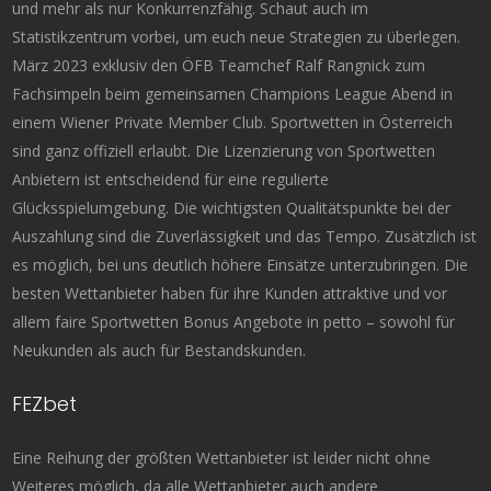
und mehr als nur Konkurrenzfähig. Schaut auch im
Statistikzentrum vorbei, um euch neue Strategien zu überlegen.
März 2023 exklusiv den ÖFB Teamchef Ralf Rangnick zum
Fachsimpeln beim gemeinsamen Champions League Abend in
einem Wiener Private Member Club. Sportwetten in Österreich
sind ganz offiziell erlaubt. Die Lizenzierung von Sportwetten
Anbietern ist entscheidend für eine regulierte
Glücksspielumgebung. Die wichtigsten Qualitätspunkte bei der
Auszahlung sind die Zuverlässigkeit und das Tempo. Zusätzlich ist
es möglich, bei uns deutlich höhere Einsätze unterzubringen. Die
besten Wettanbieter haben für ihre Kunden attraktive und vor
allem faire Sportwetten Bonus Angebote in petto – sowohl für
Neukunden als auch für Bestandskunden.
FEZbet
Eine Reihung der größten Wettanbieter ist leider nicht ohne
Weiteres möglich, da alle Wettanbieter auch andere