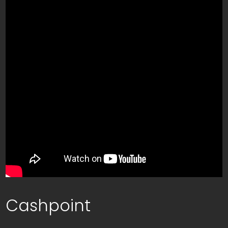
Cashpoint