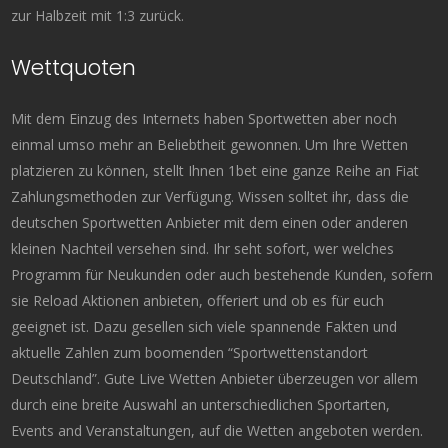
zur Halbzeit mit 1:3 zurück.
Wettquoten
Mit dem Einzug des Internets haben Sportwetten aber noch
einmal umso mehr an Beliebtheit gewonnen. Um Ihre Wetten
platzieren zu können, stellt Ihnen 1bet eine ganze Reihe an Fiat
Zahlungsmethoden zur Verfügung. Wissen solltet ihr, dass die
deutschen Sportwetten Anbieter mit dem einen oder anderen
kleinen Nachteil versehen sind. Ihr seht sofort, wer welches
Programm für Neukunden oder auch bestehende Kunden, sofern
sie Reload Aktionen anbieten, offeriert und ob es für euch
geeignet ist. Dazu gesellen sich viele spannende Fakten und
aktuelle Zahlen zum boomenden “Sportwettenstandort
Deutschland”. Gute Live Wetten Anbieter überzeugen vor allem
durch eine breite Auswahl an unterschiedlichen Sportarten,
Events and Veranstaltungen, auf die Wetten angeboten werden.