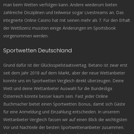
man beim Wetten verfolgen kann. Andere wiederum bieten
zahlreiche Disziplinen und teilweise sogar Livestreams an. Das
integrierte Online Casino hat mit seinen mehr als 7. Für den Erhalt
der Wettlizenz mussten einige Änderungen im Sportsbook
vorgenommen werden.
Sportwetten Deutschland
Grund dafür ist der Glücksspielstaatsvertag. Betano ist zwar erst
seit dem Jahr 2018 auf dem Markt, aber der neue Wettanbieter
konnte uns im Sportwetten Vergleich direkt überzeugen. Deine
Wett und deine Wettanbieter Auswahl für die Bundesliga
Österreich könnte besser kaum sein. Fast jeder Online
Buchmacher bietet einen Sportwetten Bonus, damit sich Gäste
für eine Anmeldung und Einzahlung entscheiden. In unserem
Wettanbieter Vergleich fassen wir auf einen Blick die wichtigsten
Vor und Nachteile der besten Sportwettenanbieter zusammen.