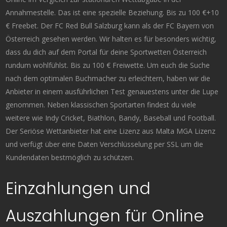
Annahmestelle. Das ist eine spezielle Beziehung. Bis zu 100 €+10
€ Freebet. Der FC Red Bull Salzburg kann als der FC Bayern von
Österreich gesehen werden. Wir halten es für besonders wichtig,
dass du dich auf dem Portal für deine Sportwetten Österreich
rundum wohlfühlst. Bis zu 100 € Freiwette. Um euch die Suche
nach dem optimalen Buchmacher zu erleichtern, haben wir die
Anbieter in einem ausführlichen Test genauestens unter die Lupe
genommen. Neben klassischen Sportarten findest du viele
weitere wie Indy Cricket, Biathlon, Bandy, Baseball und Football.
Der Seriöse Wettanbieter hat eine Lizenz aus Malta MGA Lizenz
und verfügt über eine Daten Verschlüsselung per SSL um die
Kundendaten bestmöglich zu schützen.
Einzahlungen und
Auszahlungen für Online