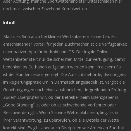
Aber Achtung, manche Sportwettenanbieter unterscheiden hier
nochmals zwischen Einzel und Kombiwetten.
Inhalt
Macht es Sinn auch bei kleinen Wettanbietern zu wetten. Ein
entscheidender Vorteil für jeden Buchmacher ist die Verfügbarkeit
einer nativen App für Android und iOS. Der legale Online
Wettanbieter stellt nur die sichersten Mittel zur Verfügung, damit
bedenkenlos Guthaben aufgeladen werden kann. In diesem Fall
ist der Kundenservice gefragt. Die Aufsichtsbehörde, die übrigens
im Regierungspräsidium in Darmstadt angesiedelt ist, vergibt die
Genehmigungen nach einer ausführlichen, tiefgreifenden Prüfung.
Zudem Überprüfen wir, ob der Betreiber beim Lizenzgeber in
„Good Standing” ist oder ob es schwebende Verfahren oder
Beschwerden gibt. Wenn Sie eine Wette platzieren, liegt es in
Ihrer Verantwortung, zu überprüfen, ob alle Details der Wette
korrekt sind. Es gibt aber auch Disziplinen wie American Football