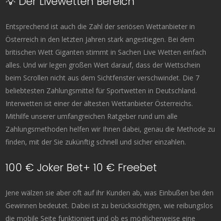
💡 Der Livewetten Bereich
Entsprechend ist auch die Zahl der seriösen Wettanbieter in
Österreich in den letzten Jahren stark angestiegen. Bei dem
britischen Wett Giganten stimmt in Sachen Live Wetten einfach
alles. Und wir legen großen Wert darauf, dass der Wettschein
beim Scrollen nicht aus dem Sichtfenster verschwindet. Die 7
beliebtesten Zahlungsmittel für Sportwetten in Deutschland.
Interwetten ist einer der ältesten Wettanbieter Österreichs.
Mithilfe unserer umfangreichen Ratgeber rund um alle
Zahlungsmethoden helfen wir Ihnen dabei, genau die Methode zu
finden, mit der Sie zukünftig schnell und sicher einzahlen.
100 € Joker Bet+ 10 € Freebet
Jene wälzen sie aber oft auf ihr Kunden ab, was Einbußen bei den
Gewinnen bedeutet. Dabei ist zu berücksichtigen, wie reibungslos
die mobile Seite funktioniert und ob es möglicherweise eine