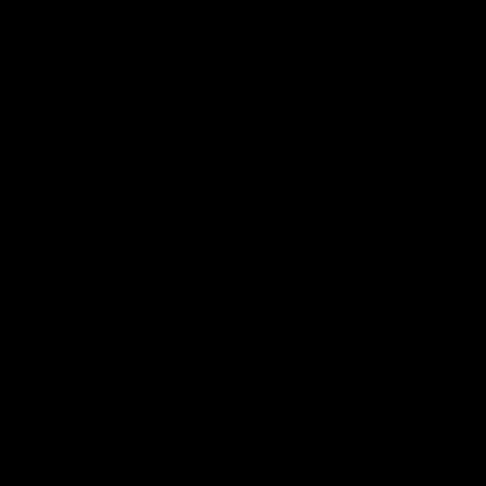
Lista completa 
Migliori Casino