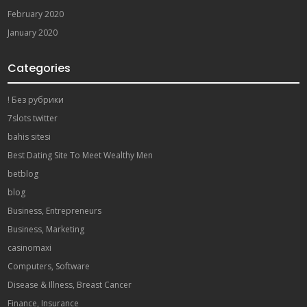
February 2020
January 2020
Categories
! Без рубрики
7slots twitter
bahis sitesi
Best Dating Site To Meet Wealthy Men
betblog
blog
Business, Entrepreneurs
Business, Marketing
casinomaxi
Computers, Software
Disease & Illness, Breast Cancer
Finance, Insurance