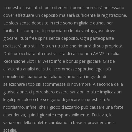
In questo caso infatti per ottenere il bonus non sarà necessario
dover effettuare un deposito ma sarà sufficiente la registrazione.
Le slots senza deposito in rete sono migliaia e quindi, per
facilitarti il compito, ti proponiamo le più vantaggiose dove
giocare i tuoi free spins senza deposito. Ogni partecipante
realizzerà uno still life o un ritratto che rimarrà di sua proprietà.
Date un’occhiata alla nostra lista di casinò non AAMS in Italia.
Recensione Slot Far West: info e bonus per giocare. Grazie
all’attenta analisi dei siti di scommesse sportive legali più
completi del panorama italiano siamo stati in grado di
selezionare i top siti scommesse di novembre. A seconda della
giurisdizione, ci potrebbero essere sanzioni o altre implicazioni
legali per coloro che scelgono di giocare su questi siti. Vi
ricordiamo, infine, che il gioco d’azzardo può causare una forte
dipendenza, quindi giocate responsabilmente. Tuttavia, le
variazioni della roulette cambiano in base al provider che si
sceglie.