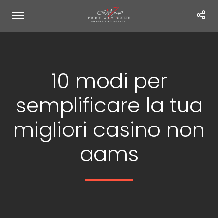
10 modi per
semplificare la tua
migliori casino non
aams