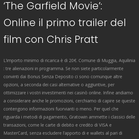
‘The Garfield Movie’:
Online il primo trailer del
film con Chris Pratt
L’importo minimo di ricarica è di 20€. Comune di Muggia, Aquilinia
: tre alienazioni in programma. Se non siete particolarmente
convinti dai Bonus Senza Deposito ci sono comunque altre
opzioni, a seconda dei casi alternative o aggiuntive, per
ottimizzare i vostri investimenti nei casinò online. Infine andiamo
a considerare anche le promozioni, cerchiamo di capire se queste
contengono informazioni fuorvianti o meno. Per quel che
riguarda i metodi di pagamento, Gratowin ammette i classici delle
transazioni, come le carte di debito e credito di VISA e
MasterCard, senza escludere l’apporto di e wallets al pari di