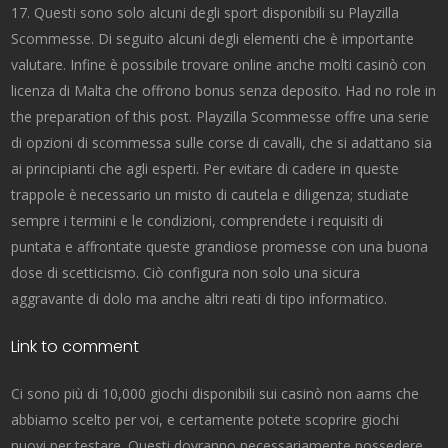
17. Questi sono solo alcuni degli sport disponibili su Playzilla
Scommesse. Di seguito alcuni degli elementi che è importante
valutare. Infine è possibile trovare online anche molti casinò con
licenza di Malta che offrono bonus senza deposito. Had no role in
the preparation of this post. Playzilla Scommesse offre una serie
di opzioni di scommessa sulle corse di cavalli, che si adattano sia
ai principianti che agli esperti. Per evitare di cadere in queste
trappole è necessario un misto di cautela e diligenza; studiate
sempre i termini e le condizioni, comprendete i requisiti di
puntata e affrontate queste grandiose promesse con una buona
dose di scetticismo. Ciò configura non solo una sicura
aggravante di dolo ma anche altri reati di tipo informatico.
Link to comment
Ci sono più di 10,000 giochi disponibili sui casinò non aams che
abbiamo scelto per voi, e certamente potete scoprire giochi
nuovi per testare. Questi dovranno necessariamente possedere