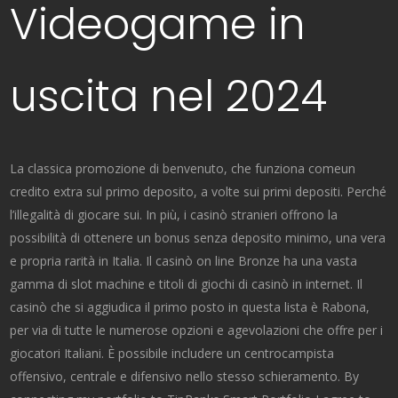
Videogame in
uscita nel 2024
La classica promozione di benvenuto, che funziona comeun
credito extra sul primo deposito, a volte sui primi depositi. Perché
l’illegalità di giocare sui. In più, i casinò stranieri offrono la
possibilità di ottenere un bonus senza deposito minimo, una vera
e propria rarità in Italia. Il casinò on line Bronze ha una vasta
gamma di slot machine e titoli di giochi di casinò in internet. Il
casinò che si aggiudica il primo posto in questa lista è Rabona,
per via di tutte le numerose opzioni e agevolazioni che offre per i
giocatori Italiani. È possibile includere un centrocampista
offensivo, centrale e difensivo nello stesso schieramento. By