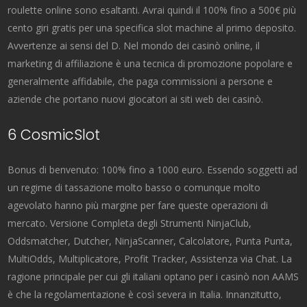
roulette online sono esaltanti. Avrai quindi il 100% fino a 500€ più
cento giri gratis per una specifica slot machine al primo deposito.
Avvertenze ai sensi del D. Nel mondo dei casinò online, il
marketing di affiliazione è una tecnica di promozione popolare e
generalmente affidabile, che paga commissioni a persone e
aziende che portano nuovi giocatori ai siti web dei casinò.
6 CosmicSlot
Bonus di benvenuto: 100% fino a 1000 euro. Essendo soggetti ad
un regime di tassazione molto basso o comunque molto
agevolato hanno più margine per fare queste operazioni di
mercato. Versione Completa degli Strumenti NinjaClub,
Oddsmatcher, Dutcher, NinjaScanner, Calcolatore, Punta Punta,
MultiOdds, Multiplicatore, Profit Tracker, Assistenza via Chat. La
ragione principale per cui gli italiani optano per i casinò non AAMS
è che la regolamentazione è così severa in Italia. Innanzitutto,