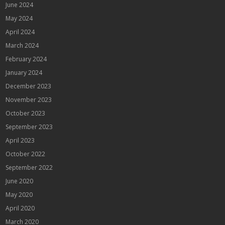
June 2024
May 2024
April 2024
March 2024
February 2024
January 2024
December 2023
November 2023
October 2023
September 2023
April 2023
October 2022
September 2022
June 2020
May 2020
April 2020
March 2020