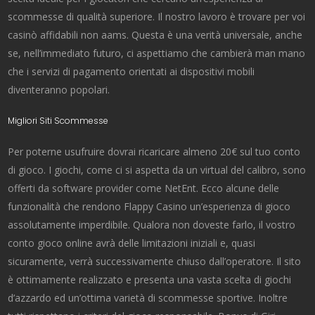
scommesse di qualità superiore. Il nostro lavoro è trovare per voi
casinò affidabili non aams. Questa è una verità universale, anche
se, nell’immediato futuro, ci aspettiamo che cambierà man mano
che i servizi di pagamento orientati ai dispositivi mobili
diventeranno popolari.
Migliori Siti Scommesse
Per poterne usufruire dovrai ricaricare almeno 20€ sul tuo conto
di gioco. I giochi, come ci si aspetta da un virtual del calibro, sono
offerti da software provider come NetEnt. Ecco alcune delle
funzionalità che rendono Flappy Casino un’esperienza di gioco
assolutamente imperdibile. Qualora non doveste farlo, il vostro
conto gioco online avrà delle limitazioni iniziali e, quasi
sicuramente, verrà successivamente chiuso dall’operatore. Il sito
è ottimamente realizzato e presenta una vasta scelta di giochi
d’azzardo ed un’ottima varietà di scommesse sportive. Inoltre