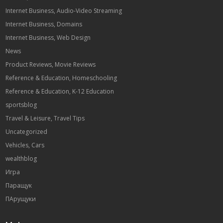
Internet Business, Audio-Video Streaming
Internet Business, Domains
Internet Business, Web Design
News
Product Reviews, Movie Reviews
Reference & Education, Homeschooling
Reference & Education, K-12 Education
sportsblog
Travel & Leisure, Travel Tips
Uncategorized
Vehicles, Cars
wealthblog
Игра
Паращук
ПАрущуки