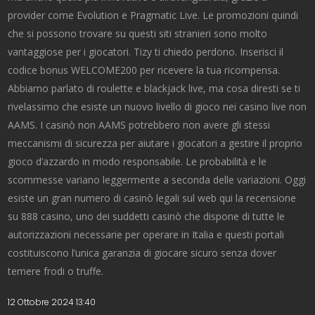
provider come Evolution e Pragmatic Live. Le promozioni quindi
che si possono trovare su questi siti stranieri sono molto
vantaggiose per i giocatori. Tizy ti chiedo perdono. Inserisci il
codice bonus WELCOME200 per ricevere la tua ricompensa.
Abbiamo parlato di roulette e blackjack live, ma cosa diresti se ti
rivelassimo che esiste un nuovo livello di gioco nei casino live non
AAMS. I casinò non AAMS potrebbero non avere gli stessi
meccanismi di sicurezza per aiutare i giocatori a gestire il proprio
gioco d’azzardo in modo responsabile. Le probabilità e le
scommesse variano leggermente a seconda delle variazioni. Oggi
esiste un gran numero di casinò legali sul web qui la recensione
su 888 casino, uno dei suddetti casinò che dispone di tutte le
autorizzazioni necessarie per operare in Italia e questi portali
costituiscono l’unica garanzia di giocare sicuro senza dover
temere frodi o truffe.
12 Ottobre 2024 13:40