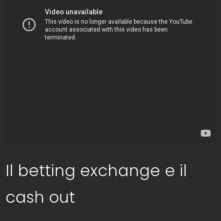
Il betting exchange e il
cash out