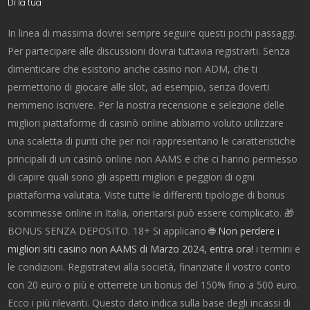
Dì la tua
In linea di massima dovrei sempre seguire questi pochi passaggi.
Per partecipare alle discussioni dovrai tuttavia registrarti. Senza
dimenticare che esistono anche casino non ADM, che ti
permettono di giocare alle slot, ad esempio, senza doverti
nemmeno iscrivere. Per la nostra recensione e selezione delle
migliori piattaforme di casinò online abbiamo voluto utilizzare
una scaletta di punti che per noi rappresentano le caratteristiche
principali di un casinò online non AAMS e che ci hanno permesso
di capire quali sono gli aspetti migliori e peggiori di ogni
piattaforma valutata. Viste tutte le differenti tipologie di bonus
scommesse online in Italia, orientarsi può essere complicato. 🎁
BONUS SENZA DEPOSITO. 18+ Si applicano
🌐 Non perdere i
migliori siti casino non AAMS di Marzo 2024, entra ora!
i termini e
le condizioni. Registratevi alla società, finanziate il vostro conto
con 20 euro o più e otterrete un bonus del 150% fino a 500 euro.
Ecco i più rilevanti. Questo dato indica sulla base degli incassi di