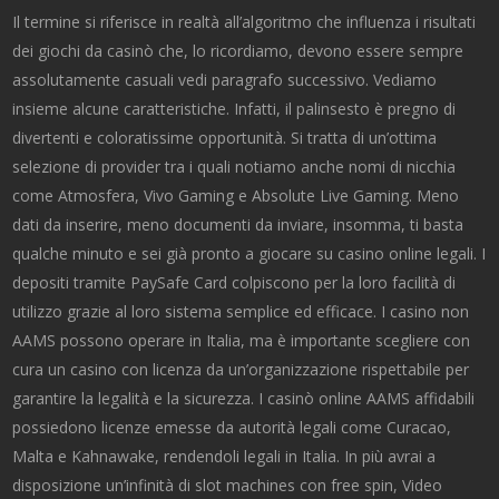
Il termine si riferisce in realtà all’algoritmo che influenza i risultati
dei giochi da casinò che, lo ricordiamo, devono essere sempre
assolutamente casuali vedi paragrafo successivo. Vediamo
insieme alcune caratteristiche. Infatti, il palinsesto è pregno di
divertenti e coloratissime opportunità. Si tratta di un’ottima
selezione di provider tra i quali notiamo anche nomi di nicchia
come Atmosfera, Vivo Gaming e Absolute Live Gaming. Meno
dati da inserire, meno documenti da inviare, insomma, ti basta
qualche minuto e sei già pronto a giocare su casino online legali. I
depositi tramite PaySafe Card colpiscono per la loro facilità di
utilizzo grazie al loro sistema semplice ed efficace. I casino non
AAMS possono operare in Italia, ma è importante scegliere con
cura un casino con licenza da un’organizzazione rispettabile per
garantire la legalità e la sicurezza. I casinò online AAMS affidabili
possiedono licenze emesse da autorità legali come Curacao,
Malta e Kahnawake, rendendoli legali in Italia. In più avrai a
disposizione un’infinità di slot machines con free spin, Video