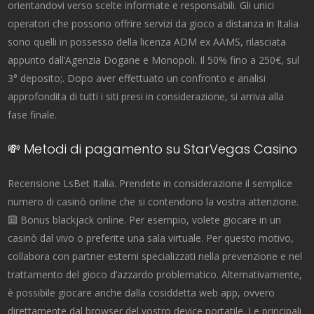
orientandovi verso scelte informate e responsabili. Gli unici
operatori che possono offrire servizi da gioco a distanza in Italia
sono quelli in possesso della licenza ADM ex AAMS, rilasciata
appunto dall’Agenzia Dogane e Monopoli. Il 50% fino a 250€, sul
3° deposito;. Dopo aver effettuato un confronto e analisi
approfondita di tutti i siti presi in considerazione, si arriva alla
fase finale.
💸 Metodi di pagamento su StarVegas Casino
Recensione LsBet Italia. Prendete in considerazione il semplice
numero di casinò online che si contendono la vostra attenzione.
🔟 Bonus blackjack online. Per esempio, volete giocare in un
casinò dal vivo o preferite una sala virtuale. Per questo motivo,
collabora con partner esterni specializzati nella prevenzione e nel
trattamento del gioco d’azzardo problematico. Alternativamente,
è possibile giocare anche dalla cosiddetta web app, ovvero
direttamente dal browser del vostro device portatile. Le principali