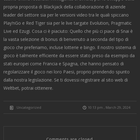
propria proposta di Blackjack della collaborazione di aziende
leader del settore sia per le versioni video tra le quali spiccano
Play’nGo e Red Tiger sia per le live targate Evolution, Pragmatic
Live ed Ezugi. Cosa ci è piaciuto: Quello che più ci piace di Snai è
la vasta selezione di bonus di benvenuto a seconda del tipo di
gioco che preferiamo, incluse lotterie e bingo. Il nostro sistema di
gioco è talmente efficiente da essere stato preso da esempio da
stati europei come Francia e Spagna, che hanno pensato di
regolarizzare il gioco nei loro Paesi, proprio prendendo spunto
dalla nostra legislazione. Se ti dovessi registrare al sito web di
Weltbet, potrai ottenere.
Uncategorized
10:13 pm , March 29, 2024
Comments are closed.