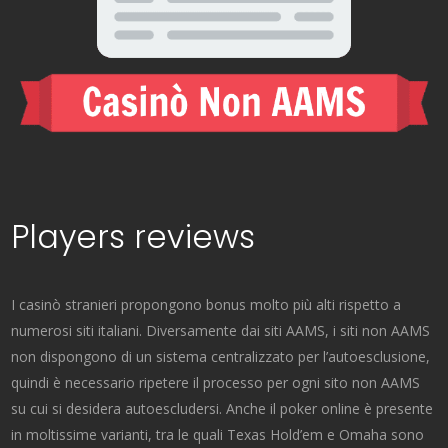
Players reviews
I casinò stranieri propongono bonus molto più alti rispetto a
numerosi siti italiani. Diversamente dai siti AAMS, i siti non AAMS
non dispongono di un sistema centralizzato per l’autoesclusione,
quindi è necessario ripetere il processo per ogni sito non AAMS
su cui si desidera autoescludersi. Anche il poker online è presente
in moltissime varianti, tra le quali Texas Hold’em e Omaha sono