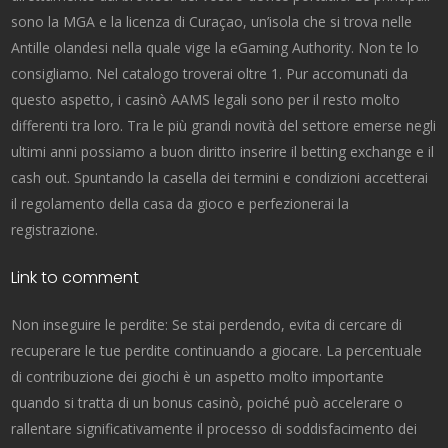
sono la MGA e la licenza di Curaçao, un’isola che si trova nelle
Antille olandesi nella quale vige la eGaming Authority. Non te lo
consigliamo. Nel catalogo troverai oltre 1. Pur accomunati da
questo aspetto, i casinò AAMS legali sono per il resto molto
differenti tra loro. Tra le più grandi novità del settore emerse negli
ultimi anni possiamo a buon diritto inserire il betting exchange e il
cash out. Spuntando la casella dei termini e condizioni accetterai
il regolamento della casa da gioco e perfezionerai la
registrazione.
Link to comment
Non inseguire le perdite: Se stai perdendo, evita di cercare di
recuperare le tue perdite continuando a giocare. La percentuale
di contribuzione dei giochi è un aspetto molto importante
quando si tratta di un bonus casinò, poiché può accelerare o
rallentare significativamente il processo di soddisfacimento dei