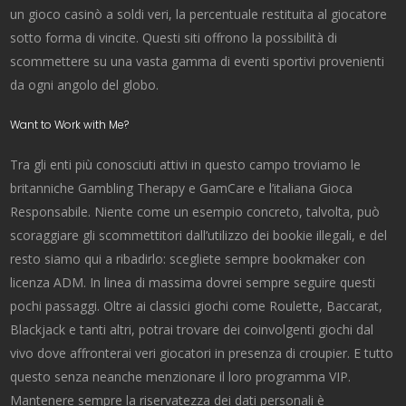
un gioco casinò a soldi veri, la percentuale restituita al giocatore
sotto forma di vincite. Questi siti offrono la possibilità di
scommettere su una vasta gamma di eventi sportivi provenienti
da ogni angolo del globo.
Want to Work with Me?
Tra gli enti più conosciuti attivi in questo campo troviamo le
britanniche Gambling Therapy e GamCare e l’italiana Gioca
Responsabile. Niente come un esempio concreto, talvolta, può
scoraggiare gli scommettitori dall’utilizzo dei bookie illegali, e del
resto siamo qui a ribadirlo: scegliete sempre bookmaker con
licenza ADM. In linea di massima dovrei sempre seguire questi
pochi passaggi. Oltre ai classici giochi come Roulette, Baccarat,
Blackjack e tanti altri, potrai trovare dei coinvolgenti giochi dal
vivo dove affronterai veri giocatori in presenza di croupier. E tutto
questo senza neanche menzionare il loro programma VIP.
Mantenere sempre la riservatezza dei dati personali è