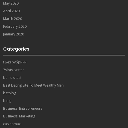
May 2020
April 2020
March 2020
February 2020
January 2020
Categories
! Без рубрики
7slots twitter
bahis sitesi
Best Dating Site To Meet Wealthy Men
betblog
blog
Business, Entrepreneurs
Business, Marketing
casinomaxi