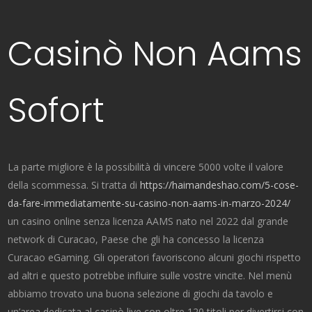
Casinò Non Aams
Sofort
La parte migliore è la possibilità di vincere 5000 volte il valore
della scommessa. Si tratta di
https://haimandeshao.com/5-cose-
da-fare-immediatamente-su-casino-non-aams-in-marzo-2024/
un casino online senza licenza AAMS nato nel 2022 dal grande
network di Curacao, Paese che gli ha concesso la licenza
Curacao eGaming. Gli operatori favoriscono alcuni giochi rispetto
ad altri e questo potrebbe influire sulle vostre vincite. Nel menù
abbiamo trovato una buona selezione di giochi da tavolo e
un’area dedicata al casinò live con oltre 120 titoli per divertirsi con