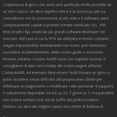
L’esperienza di gioco che avrai sarà quella più simile possibile ad
un vero casino. Un altro aspetto critico è la sicurezza, per cui
controlliamo che la connessione al sito web e il software siano
completamente criptati e protetti tramite certificato SSL. 000
titoli di tutti i tipi, creati dai più grandi software developer nel
mercato. Nel caso in cui la VPN sia utilizzata in modo costante,
magari impostandola direttamente nel router, può benissimo
succedere accidentalmente. Nelle nostre guide e recensioni
troverai soltanto i Casino AAMS sicuri con regolare licenza, ti
consigliamo di dare un’occhiata alle nostre pagine affinchè
CasinoAAMS. Ad esempio deve essere facile trovare un gioco o
poter accedere senza difficoltà alla propria area cliente per
effettuare un pagamento o modificare i dati personali. Il supporto
è solitamente disponibile 24 ore su 24, 7 giorni su 7, ma potrebbe
non essere sempre così. Ad un soffio dal podio troviamo
Slotimo, un altro dei migliori casinò non AAMS di Bellona N.