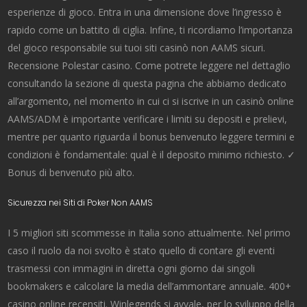
esperienze di gioco. Entra in una dimensione dove l’ingresso è
rapido come un battito di ciglia. Infine, ti ricordiamo l’importanza
del gioco responsabile sui tuoi siti casinò non AAMS sicuri.
Recensione Polestar casino. Come potrete leggere nel dettaglio
consultando la sezione di questa pagina che abbiamo dedicato
all’argomento, nel momento in cui ci si iscrive in un casinò online
AAMS/ADM è importante verificare i limiti su depositi e prelievi,
mentre per quanto riguarda il bonus benvenuto leggere termini e
condizioni è fondamentale: qual è il deposito minimo richiesto. ✓
Bonus di benvenuto più alto.
Sicurezza nei Siti di Poker Non AAMS
I 5 migliori siti scommesse in Italia sono attualmente. Nel primo
caso il ruolo da noi svolto è stato quello di contare gli eventi
trasmessi con immagini in diretta ogni giorno dai singoli
bookmakers e calcolare la media dell’ammontare annuale. 400+
casino online recensiti. Winlegends si avvale, per lo sviluppo della