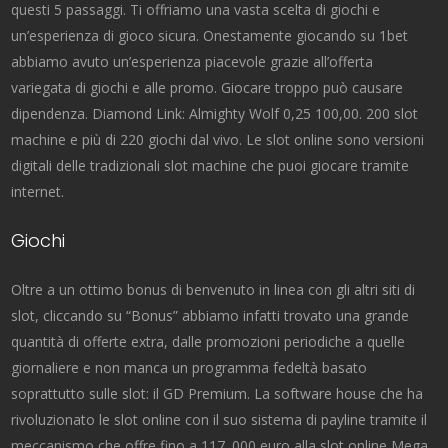
questi 5 passaggi. Ti offriamo una vasta scelta di giochi e
un’esperienza di gioco sicura. Onestamente giocando su 1bet
abbiamo avuto un’esperienza piacevole grazie all’offerta
variegata di giochi e alle promo. Giocare troppo può causare
dipendenza. Diamond Link: Almighty Wolf 0,25 100,00. 200 slot
machine e più di 220 giochi dal vivo. Le slot online sono versioni
digitali delle tradizionali slot machine che puoi giocare tramite
internet.
Giochi
Oltre a un ottimo bonus di benvenuto in linea con gli altri siti di
slot, cliccando su “Bonus” abbiamo infatti trovato una grande
quantità di offerte extra, dalle promozioni periodiche a quelle
giornaliere e non manca un programma fedeltà basato
soprattutto sulle slot: il GD Premium. La software house che ha
rivoluzionato le slot online con il suo sistema di payline tramite il
meccanismo che offre fino a 117. 000 euro alla slot online Mega