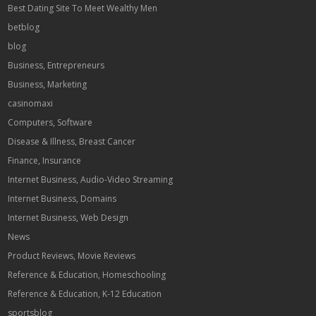
Best Dating Site To Meet Wealthy Men
betblog
blog
Business, Entrepreneurs
Business, Marketing
casinomaxi
Computers, Software
Disease & Illness, Breast Cancer
Finance, Insurance
Internet Business, Audio-Video Streaming
Internet Business, Domains
Internet Business, Web Design
News
Product Reviews, Movie Reviews
Reference & Education, Homeschooling
Reference & Education, K-12 Education
sportsblog