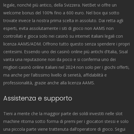
legale, nonché più antico, della Svizzera. NetBet vi offre un
welcome bonus del 100% fino a 600 euro. Nel box qui sotto
trovate invece la nostra prima scelta in assoluto. Dai retta agli
esperti, evita assolutamente i siti di gioco non AAMS non
controllati e gioca solo nei casinò su internet italiani legali con
licenza AAMS/ADM. Offrono tutto questo senza spendere i propri
centesimi. Essendo uno dei casinò online più antichi d’Italia, Sisal
vanta una reputazione non da poco e si conferma uno dei
migliori casinò online italiani nel 2024 non solo per i giochi offerti,
ma anche per l’altissimo livello di serietà, affidabilità e
professionalità, grazie anche alla licenza AAMS.
Assistenza e supporto
Tieni a mente che la maggior parte dei soldi investiti nelle slot
machine ritorna sotto forma di premi per i giocatori stessi e solo
una piccola parte viene trattenuta dall’operatore di gioco. Segui