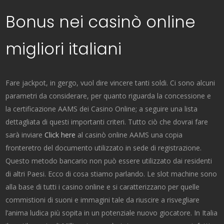
Bonus nei casinò online
migliori italiani
Fare jackpot, in gergo, vuol dire vincere tanti soldi. Ci sono alcuni
parametri da considerare, per quanto riguarda la concessione e
la certificazione AAMS dei Casino Online; a seguire una lista
dettagliata di questi importanti criteri. Tutto ciò che dovrai fare
sarà inviare
Click here
al casinò online AAMS una copia
fronteretro del documento utilizzato in sede di registrazione.
Questo metodo bancario non può essere utilizzato dai residenti
di altri Paesi. Ecco di cosa stiamo parlando. Le slot machine sono
alla base di tutti i casino online e si caratterizzano per quelle
commistioni di suoni e immagini tale da riuscire a risvegliare
l’anima ludica più sopita in un potenziale nuovo giocatore. In Italia