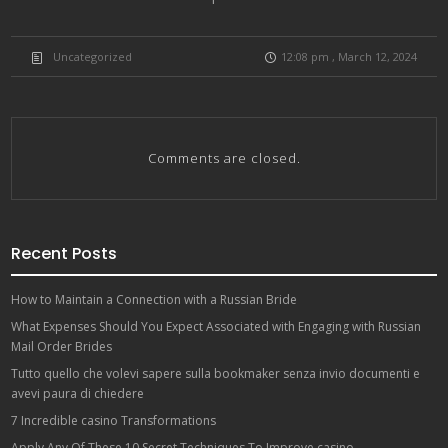
Uncategorized
12:08 pm , March 12, 2024
Comments are closed.
Recent Posts
How to Maintain a Connection with a Russian Bride
What Expenses Should You Expect Associated with Engaging with Russian
Mail Order Brides
Tutto quello che volevi sapere sulla bookmaker senza invio documenti e
avevi paura di chiedere
7 Incredible casino Transformations
Apply Any Of These 10 Secret Techniques To Improve casino