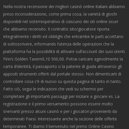
Nella nostra recensione dei migliori casinò online italiani abbiamo
preso inconsiderazione, come prima cosa, la varietà di giochi
disponibili nel sistemioperativo di ciascuno dei siti online sicuri
che abbiamo recensito. Il contratto sito/giocatore riporta
integralmente i diritti ed obblighi che entrambe le parti accettano
di sottoscrivere, informando l’utenza delle operazioni che la
piattaforma ha la possibilità di attivare sull’account dei suoi utenti.
Finn’s Golden Tavern0,10 500,00. Potrai caricare agevolmente la
carta d’identità, il passaporto o la patente di guida attraverso gli
appositi strumenti offerti dal portale stesso. Non dimenticarti di
controllare cosa c’è di nuovo su questa pagina di tanto in tanto.
Fatto ciò, segui le indicazioni che vedi su schermo per
completare gli importanti passaggi per iniziare a giocare es. La
registrazione e il primo versamento possono essere molto
snervanti presso alcuni casinò e per i giocatori provenienti da
determinati Paesi. Interessante anche la sezione delle offerte
temporanee. Ti diamo il benvenuto nel primo Online Casino