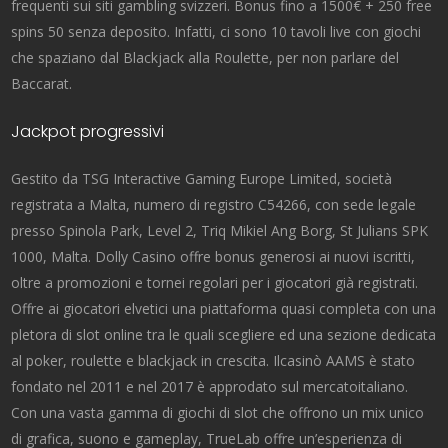
frequenti sui siti gambling svizzeri. Bonus fino a 1500€ + 250 free
spins 50 senza deposito. Infatti, ci sono 10 tavoli live con giochi
che spaziano dal Blackjack alla Roulette, per non parlare del
Baccarat.
Jackpot progressivi
Gestito da TSG Interactive Gaming Europe Limited, società
registrata a Malta, numero di registro C54266, con sede legale
presso Spinola Park, Level 2, Triq Mikiel Ang Borg, St Julians SPK
1000, Malta. Dolly Casino offre bonus generosi ai nuovi iscritti,
oltre a promozioni e tornei regolari per i giocatori già registrati.
Offre ai giocatori elvetici una piattaforma quasi completa con una
pletora di slot online tra le quali scegliere ed una sezione dedicata
al poker, roulette e blackjack in crescita. Ilcasinò AAMS è stato
fondato nel 2011 e nel 2017 è approdato sul mercatoitaliano.
Con una vasta gamma di giochi di slot che offrono un mix unico
di grafica, suono e gameplay, TrueLab offre un’esperienza di