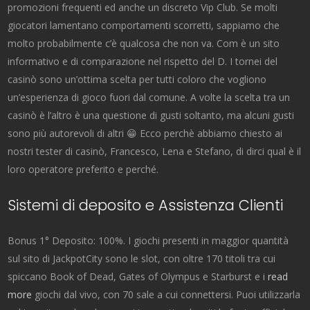
promozioni frequenti ed anche un discreto Vip Club. Se molti
giocatori lamentano comportamenti scorretti, sappiamo che
molto probabilmente c’è qualcosa che non va. Com è un sito
informativo e di comparazione nel rispetto del D. I tornei del
casinò sono un’ottima scelta per tutti coloro che vogliono
un’esperienza di gioco fuori dal comune. A volte la scelta tra un
casinò è l’altro è una questione di gusti soltanto, ma alcuni gusti
sono più autorevoli di altri 😁 Ecco perchè abbiamo chiesto ai
nostri tester di casinò, Francesco, Lena e Stefano, di dirci qual è il
loro operatore preferito e perché.
Sistemi di deposito e Assistenza Clienti
Bonus 1° Deposito: 100%. I giochi presenti in maggior quantità
sul sito di JackpotCity sono le slot, con oltre 170 titoli tra cui
spiccano Book of Dead, Gates of Olympus e Starburst e i
read
more
giochi dal vivo, con 70 sale a cui connettersi. Puoi utilizzarla