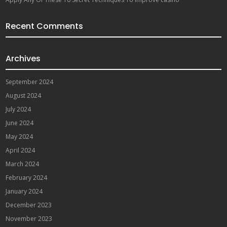
Recent Comments
Archives
September 2024
August 2024
July 2024
June 2024
May 2024
April 2024
March 2024
February 2024
January 2024
December 2023
November 2023