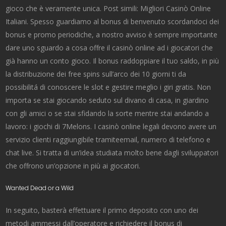
gioco che è veramente unica. Post simili: Migliori Casinò Online
Italiani. Spesso guardiamo al bonus di benvenuto scordandoci dei
bonus e promo periodiche, a nostro avviso è sempre importante
dare uno sguardo a cosa offre il casinò online ad i giocatori che
già hanno un conto gioco. Il bonus raddoppiare il tuo saldo, in più
la distribuzione dei free spins sull’arco dei 10 giorni ti da
possibilitá di conoscere le slot e gestire meglio i giri gratis. Non
importa se stai giocando seduto sul divano di casa, in giardino
con gli amici o se stai sfidando la sorte mentre stai andando a
lavoro: i giochi di 7Melons. I casinò online legali devono avere un
servizio clienti raggiungibile tramiteemail, numero di telefono e
chat live. Si tratta di un’idea studiata molto bene dagli sviluppatori
che offrono un’opzione in più ai giocatori.
Wanted Dead or a Wild
In seguito, basterà effettuare il primo deposito con uno dei
metodi ammessi dall’operatore e richiedere il bonus di