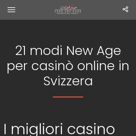
21 modi New Age
per casinò online in
Svizzera
I migliori casino