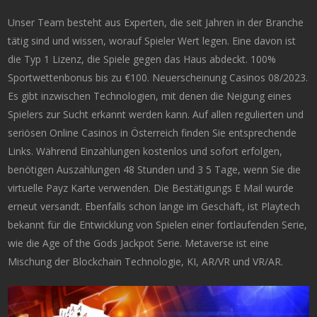
Unser Team besteht aus Experten, die seit Jahren in der Branche
tätig sind und wissen, worauf Spieler Wert legen. Eine davon ist
die Typ 1 Lizenz, die Spiele gegen das Haus abdeckt. 100%
Sportwettenbonus bis zu €100. Neuerscheinung Casinos 08/2023.
Es gibt inzwischen Technologien, mit denen die Neigung eines
Spielers zur Sucht erkannt werden kann. Auf allen regulierten und
seriösen Online Casinos in Österreich finden Sie entsprechende
Links. Während Einzahlungen kostenlos und sofort erfolgen,
benötigen Auszahlungen 48 Stunden und 3 5 Tage, wenn Sie die
virtuelle Payz Karte verwenden. Die Bestätigungs E Mail wurde
erneut versandt. Ebenfalls schon lange im Geschäft, ist Playtech
bekannt für die Entwicklung von Spielen einer fortlaufenden Serie,
wie die Age of the Gods Jackpot Serie. Metaverse ist eine
Mischung der Blockchain Technologie, KI, AR/VR und VR/AR.