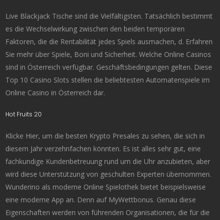
Live Blackjack Tische sind die Vielfältigsten. Tatsächlich bestimmt
es die Wechselwirkung zwischen den beiden temporären
Faktoren, die die Rentabilität jedes Spiels ausmachen, d. Erfahren
Sie mehr über Spiele, Boni und Sicherheit. Welche Online Casinos
sind in Österreich verfügbar. Geschäftsbedingungen gelten. Diese
Top 10 Casino Slots stellen die beliebtesten Automatenspiele im
Online Casino in Österreich dar.
Hot Fruits 20
Klicke Hier, um die besten Krypto Presales zu sehen, die sich in
diesem Jahr verzehnfachen könnten. Es ist alles sehr gut, eine
fachkundige Kundenbetreuung rund um die Uhr anzubieten, aber
wird diese Unterstützung von geschulten Experten übernommen.
Wunderino als moderne Online Spielothek bietet beispielsweise
eine moderne App an. Denn auf MyWettbonus. Genau diese
Eigenschaften werden von führenden Organisationen, die für die