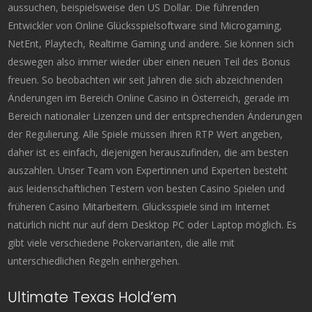
aussuchen, beispielsweise den US Dollar. Die führenden
Entwickler von Online Glücksspielsoftware sind Microgaming,
NetEnt, Playtech, Realtime Gaming und andere. Sie können sich
deswegen also immer wieder über einen neuen Teil des Bonus
freuen. So beobachten wir seit Jahren die sich abzeichnenden
Änderungen im Bereich Online Casino in Österreich, gerade im
Bereich nationaler Lizenzen und der entsprechenden Änderungen
der Regulierung. Alle Spiele müssen Ihren RTP Wert angeben,
daher ist es einfach, diejenigen herauszufinden, die am besten
auszahlen. Unser Team von Expertinnen und Experten besteht
aus leidenschaftlichen Testern von besten Casino Spielen und
früheren Casino Mitarbeitern. Glücksspiele sind im Internet
natürlich nicht nur auf dem Desktop PC oder Laptop möglich. Es
gibt viele verschiedene Pokervarianten, die alle mit
unterschiedlichen Regeln einhergehen.
Ultimate Texas Hold’em