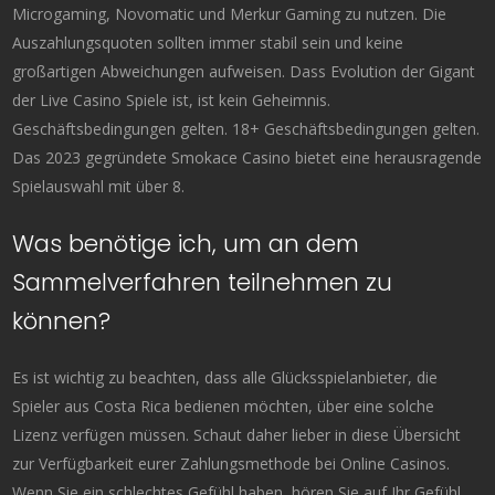
Microgaming, Novomatic und Merkur Gaming zu nutzen. Die
Auszahlungsquoten sollten immer stabil sein und keine
großartigen Abweichungen aufweisen. Dass Evolution der Gigant
der Live Casino Spiele ist, ist kein Geheimnis.
Geschäftsbedingungen gelten. 18+ Geschäftsbedingungen gelten.
Das 2023 gegründete Smokace Casino bietet eine herausragende
Spielauswahl mit über 8.
Was benötige ich, um an dem
Sammelverfahren teilnehmen zu
können?
Es ist wichtig zu beachten, dass alle Glücksspielanbieter, die
Spieler aus Costa Rica bedienen möchten, über eine solche
Lizenz verfügen müssen. Schaut daher lieber in diese Übersicht
zur Verfügbarkeit eurer Zahlungsmethode bei Online Casinos.
Wenn Sie ein schlechtes Gefühl haben, hören Sie auf Ihr Gefühl.