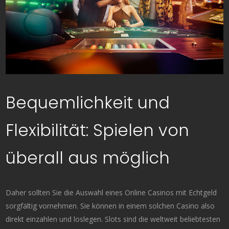
Bequemlichkeit und
Flexibilität: Spielen von
überall aus möglich
Daher sollten Sie die Auswahl eines Online Casinos mit Echtgeld
sorgfältig vornehmen. Sie können in einem solchen Casino also
direkt einzahlen und loslegen. Slots sind die weltweit beliebtesten