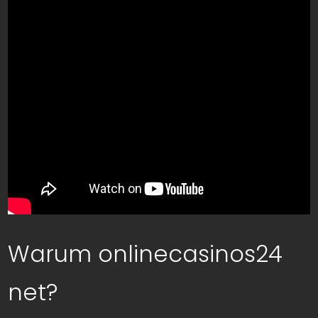
Warum onlinecasinos24
net?