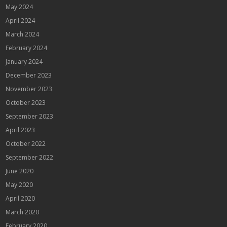
May 2024
April 2024
March 2024
February 2024
January 2024
December 2023
November 2023
October 2023
September 2023
April 2023
October 2022
September 2022
June 2020
May 2020
April 2020
March 2020
February 2020