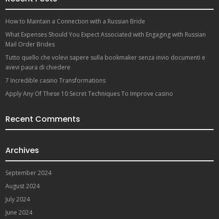
How to Maintain a Connection with a Russian Bride
What Expenses Should You Expect Associated with Engaging with Russian
Mail Order Brides
Tutto quello che volevi sapere sulla bookmaker senza invio documenti e
avevi paura di chiedere
7 Incredible casino Transformations
Apply Any Of These 10 Secret Techniques To Improve casino
Recent Comments
Archives
September 2024
August 2024
July 2024
June 2024