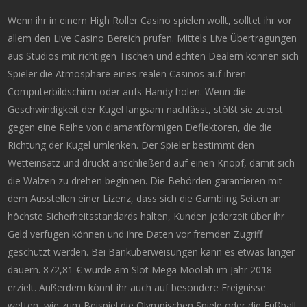
Wenn ihr in einem High Roller Casino spielen wollt, solltet ihr vor
allem den Live Casino Bereich prüfen. Mittels Live Übertragungen
aus Studios mit richtigen Tischen und echten Dealern können sich
Spieler die Atmosphäre eines realen Casinos auf ihren
Computerbildschirm oder aufs Handy holen. Wenn die
Geschwindigkeit der Kugel langsam nachlässt, stößt sie zuerst
gegen eine Reihe von diamantförmigen Deflektoren, die die
Richtung der Kugel umlenken. Der Spieler bestimmt den
Wetteinsatz und drückt anschließend auf einen Knopf, damit sich
die Walzen zu drehen beginnen. Die Behörden garantieren mit
dem Ausstellen einer Lizenz, dass sich die Gambling Seiten an
höchste Sicherheitsstandards halten, Kunden jederzeit über ihr
Geld verfügen können und ihre Daten vor fremden Zugriff
geschützt werden. Bei Banküberweisungen kann es etwas länger
dauern. 872,81 € wurde am Slot Mega Moolah im Jahr 2018
erzielt. Außerdem könnt ihr auch auf besondere Ereignisse
wetten, wie zum Beispiel die Olympischen Spiele oder die Fußball