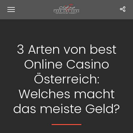
3 Arten von best
Online Casino
Österreich:
Welches macht
das meiste Geld?