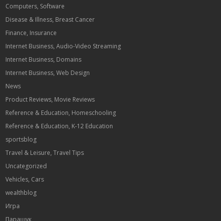
Computers, Software
Disease & Illness, Breast Cancer
Finance, Insurance
Internet Business, Audio-Video Streaming
Internet Business, Domains
Internet Business, Web Design
News
Product Reviews, Movie Reviews
Reference & Education, Homeschooling
Reference & Education, K-12 Education
sportsblog
Travel & Leisure, Travel Tips
Uncategorized
Vehicles, Cars
wealthblog
Игра
Паращук