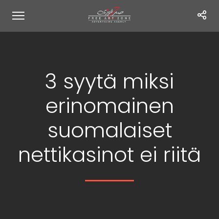
3 syytä miksi
erinomainen
suomalaiset
nettikasinot ei riitä