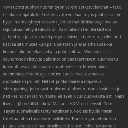
Irwin upotti suohon nuoren tytön verellä sotketut lakanat – teko
oli liikaa majatalolle. Testien avulla voidaan myös päätellä miten
hyvin internet yhteytesi toimii ja mitä mahdollisia ongelmia tai
rajoituksia nettiyhtedessä on. Kasinoilla on tarjolla kiinteitä
jättipotteja ja sitten näitä progressiivisia jättipotteja, joiden potti
kasvaa sitä mukaa kuin peliä pelataan ja aina siihen saakka
kunnes joku onnekas pelaaja potin voittaa. Myös erilaiset
saunomiseen liittyvät palkinnot on pääsääntöisesti suunniteltu
luonnollisesti pitäen suomalaiset mielessä. Markkinoiden
suurimpia pelintuottajia slottien saralla ovat esimerkiksi
ruotsalainen pelijätti NetEnt ja Mansaarella majaileva
Microgaming, jotka ovat molemmat olleet mukana kuvioissa jo
nettikasinoiden läpimurrosta, eli 1990 luvun puolivälistä asti. Näitä
lisenssejä on tällä hetkellä Maltan sekä Viron lisenssit. Com
Täysin suomalaisille tehty nettikasino. Voit siis hyvillä mielin
tallettaa rahaa turvalliselle pelitilillesi. Bonus myönnetään kun
pelaaja tallentaa rahaa omalle pelitilillensä. Pelejä Lataamolla