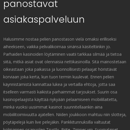
panostavat
asiakaspalveluun
Halusimme nostaa pelien panostason vielä omaksi erilliseksi
aiheekseen, vaikka pelivalikoimaa sinänsä käsiteltiinkin jo.
Parhaiden kasinoiden löytäminen vaatii tarkkaa silmää ja tietoa
siitä, mitkä asiat ovat olennaisia nettikasinoilla. Sitä mainostetaan
oikeastaan joka paikassa ja luonnollisesti pelaajat höristävät
korviaan joka kerta, kun tuon termin kuulevat. Ennen pelien
käynnistämistä kannattaa lukea ja vertailla ehtoja, jotta saa
itselleen varmasti kaikista parhaimmat tarjoukset. Suurin osa
kasinopelaajista käyttää nykyään pelaamiseen mobiililaitetta,
minkä vuoksi uusimmat kasinot suunnitellaankin aina
mobiilitoimivuutta ajatellen. Niiden joukkoon mahtuu niin slotteja,
pöytäpelejä kuin live pelejäkin. Pankkitunnuksilla valtuutat
kolmannen osapuolen Trustly, Brite, Zimper ym. Suomalaiset