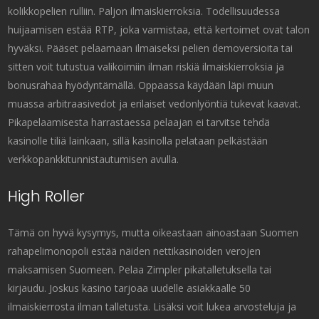
kolikkopelien rulliin. Paljon ilmaiskierroksia. Todellisuudessa
huijaamisen estää RTP, joka varmistaa, että kertoimet ovat talon
hyväksi. Pääset pelaamaan ilmaiseksi pelien demoversioita tai
sitten voit tutustua valikoimiin ilman riskiä ilmaiskierroksia ja
bonusrahaa hyödyntämällä. Oppaassa käydään läpi muun
muassa arbitraasivedot ja erilaiset vedonlyöntiä tukevat kaavat.
Pikapelaamisesta harrastaessa pelaajan ei tarvitse tehdä
kasinolle tiliä lainkaan, sillä kasinolla pelataan pelkästään
verkkopankkitunnistautumisen avulla.
High Roller
Tämä on hyvä kysymys, mutta oikeastaan ainoastaan Suomen
rahapelimonopoli estää näiden nettikasinoiden verojen
maksamisen Suomeen. Pelaa Zimpler pikatalletuksella tai
kirjaudu. Joskus kasino tarjoaa uudelle asiakkaalle 50
ilmaiskierrosta ilman talletusta. Lisäksi voit lukea arvosteluja ja