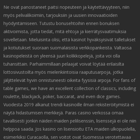
Ne ovat panostaneet paitsi nopeuteen ja käytettävyyteen, niin
myös pelivalikoimiin, tarjouksiin ja uusien innovaatioiden
hyödyntämiseen. Tutustu bonusehtoihin ennen bonuksen
aktivoimista, jotta tiedät, mitä ehtoja ja kierrätysvaatimuksia
sovelletaan. Mieluisinta olisi, että kasinot hyväksyisivät talletukset
ja kotiutukset suoraan suomalaisista verkkopankeista. Valtaosa
kasinopeleistä on yleensä juuri kolikkopelejä, joita voi olla
tuhansittain. Parhaimmillaan pelaajat voivat löytää erilaisilta
lottosivustoilta myös mielenkiintoisia raaputusarpoja, jotka
jäljittelevät hyvin onnistuneesti oikeita fyysisiä arpoja. For fans of
table games, we have an excellent collection of classics, including
roulette, blackjack, poker, baccarat, and even dice games.
Vuodesta 2019 alkanut trendi kasinoille ilman rekisteröitymistä ei
näytä hidastumisen merkkejä. Paras casino verkossa omaa
tavallisesti jonkin näiden maiden pelilisenssin, lisenssejä ei ole niin
helppoa saada. Jos kasino on lisensioitu ETA maiden ulkopuolella,
esimerkiksi Curacaolla, sen voitot ovat Suomessa verotettavaa