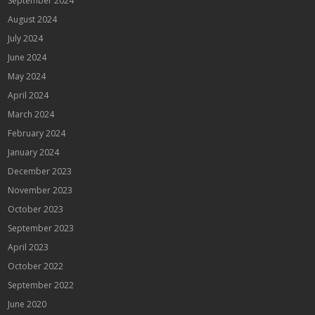
September 2024
August 2024
July 2024
June 2024
May 2024
April 2024
March 2024
February 2024
January 2024
December 2023
November 2023
October 2023
September 2023
April 2023
October 2022
September 2022
June 2020