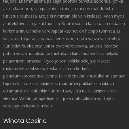
tarjoaa. Ensimmäisenä pelaajia odottaa tervetuliaisbonus, jonka
avulla kasinoon, sen peleihin ja toimintoihin on mahdollista
tutustua rauhassa. Eroja ei nimittäin ole vain kielessä, vaan myös
ajattelutavoissa ja kulttuurissa. Suomi kuuluu kasinoalan osaajien
kärkimaihin. Onneksi verovapaat kasinot on helppo tunnisaa. Ei
välttämättä paras suomalainen kasino mutta vahva vaihtoehto.
Kun pidät huolta että voitot ovat verovapaita, sinun ei tarvitse
pohtia veroilmoituksia tai muitakaan lainsäädännöllisiä pykäliä
pelaamisen lomassa. Myös joitain kolikkopelejä ei lasketa
mukaan kierrätykseen, koska niissä on korkeat
palautumisprosentitselvennä. Pelit etenevät lähestulkoon samaan
tapaan kuin oikeilla kasinoilla, muutamia poikkeuksia lukuun
ottamatta. On kuitenkin huomattava, että näillä kasinoilla on
yleensä Maltan rahapelilisenssi, joka mahdollistaa voittojen
verovapaan kotiuttamisen.
Winota Casino