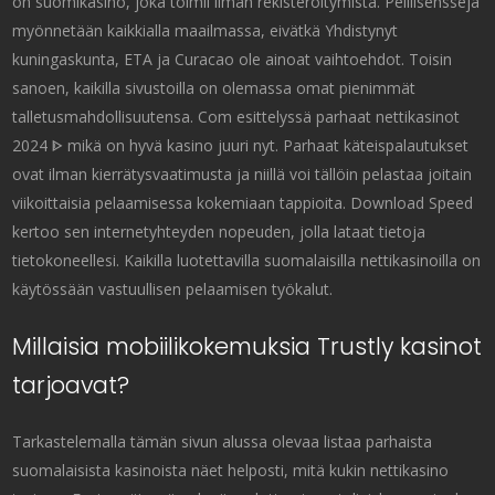
on suomikasino, joka toimii ilman rekisteröitymistä. Pelilisenssejä
myönnetään kaikkialla maailmassa, eivätkä Yhdistynyt
kuningaskunta, ETA ja Curacao ole ainoat vaihtoehdot. Toisin
sanoen, kaikilla sivustoilla on olemassa omat pienimmät
talletusmahdollisuutensa. Com esittelyssä parhaat nettikasinot
2024 ᐈ mikä on hyvä kasino juuri nyt. Parhaat käteispalautukset
ovat ilman kierrätysvaatimusta ja niillä voi tällöin pelastaa joitain
viikoittaisia pelaamisessa kokemiaan tappioita. Download Speed
kertoo sen internetyhteyden nopeuden, jolla lataat tietoja
tietokoneellesi. Kaikilla luotettavilla suomalaisilla nettikasinoilla on
käytössään vastuullisen pelaamisen työkalut.
Millaisia mobiilikokemuksia Trustly kasinot
tarjoavat?
Tarkastelemalla tämän sivun alussa olevaa listaa parhaista
suomalaisista kasinoista näet helposti, mitä kukin nettikasino