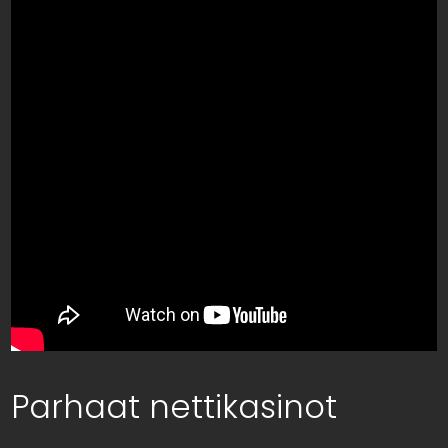
Parhaat nettikasinot