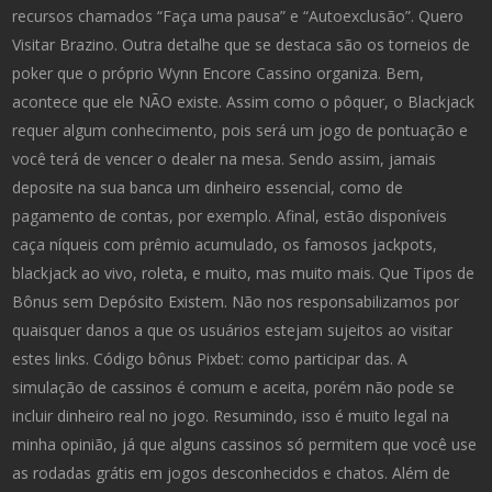
recursos chamados “Faça uma pausa” e “Autoexclusão”. Quero
Visitar Brazino. Outra detalhe que se destaca são os torneios de
poker que o próprio Wynn Encore Cassino organiza. Bem,
acontece que ele NÃO existe. Assim como o pôquer, o Blackjack
requer algum conhecimento, pois será um jogo de pontuação e
você terá de vencer o dealer na mesa. Sendo assim, jamais
deposite na sua banca um dinheiro essencial, como de
pagamento de contas, por exemplo. Afinal, estão disponíveis
caça níqueis com prêmio acumulado, os famosos jackpots,
blackjack ao vivo, roleta, e muito, mas muito mais. Que Tipos de
Bônus sem Depósito Existem. Não nos responsabilizamos por
quaisquer danos a que os usuários estejam sujeitos ao visitar
estes links. Código bônus Pixbet: como participar das. A
simulação de cassinos é comum e aceita, porém não pode se
incluir dinheiro real no jogo. Resumindo, isso é muito legal na
minha opinião, já que alguns cassinos só permitem que você use
as rodadas grátis em jogos desconhecidos e chatos. Além de