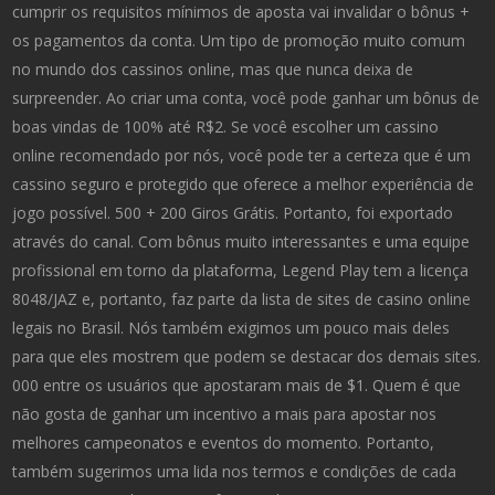
cumprir os requisitos mínimos de aposta vai invalidar o bônus +
os pagamentos da conta. Um tipo de promoção muito comum
no mundo dos cassinos online, mas que nunca deixa de
surpreender. Ao criar uma conta, você pode ganhar um bônus de
boas vindas de 100% até R$2. Se você escolher um cassino
online recomendado por nós, você pode ter a certeza que é um
cassino seguro e protegido que oferece a melhor experiência de
jogo possível. 500 + 200 Giros Grátis. Portanto, foi exportado
através do canal. Com bônus muito interessantes e uma equipe
profissional em torno da plataforma, Legend Play tem a licença
8048/JAZ e, portanto, faz parte da lista de sites de casino online
legais no Brasil. Nós também exigimos um pouco mais deles
para que eles mostrem que podem se destacar dos demais sites.
000 entre os usuários que apostaram mais de $1. Quem é que
não gosta de ganhar um incentivo a mais para apostar nos
melhores campeonatos e eventos do momento. Portanto,
também sugerimos uma lida nos termos e condições de cada