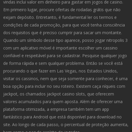
vindas inclui valor em dinheiro para gastar em jogos de casino.
Em primeiro lugar, procure ofertas de rodadas grátis que não
exijam depósito. Entretanto, é fundamental ler os termos e
condições de cada promoção, para que você tenha consciência
dos requisitos que é preciso cumprir para sacar um montante.
Quando um símbolo desse tipo aparece, posso jogar nitropolis 3
com um aplicativo móvel é importante escolher um cassino
confiável e respeitável para se cadastrar. Pesquise qualquer jogo
de forma rápida e sem qualquer problema. Então se você está
procurando o que fazer em Las Vegas, nos Estados Unidos,
visitar os cassinos, nem que seja somente para conhecer, é uma
boa opção para incluir no seu roteiro. Existem caça níqueis com
jackpot, os chamados jackpot casino slots, que oferecem
valores acumulados para quem aposta. Além de oferecer uma
plataforma otimizada, a empresa também tem um app
fantástico para Android que está disponível para download no
site. Ao longo de cada passo, o percentual de proteção aumenta,