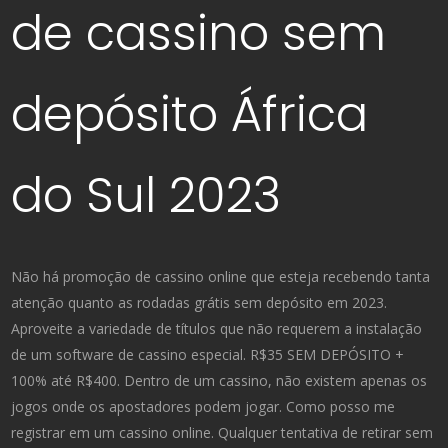
de cassino sem
depósito África
do Sul 2023
Não há promoção de cassino online que esteja recebendo tanta
atenção quanto as rodadas grátis sem depósito em 2023.
Aproveite a variedade de títulos que não requerem a instalação
de um software de cassino especial. R$35 SEM DEPÓSITO +
100% até R$400. Dentro de um cassino, não existem apenas os
jogos onde os apostadores podem jogar. Como posso me
registrar em um cassino online. Qualquer tentativa de retirar sem