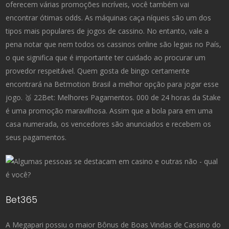
oferecem várias promoções incríveis, você também vai
encontrar ótimas odds. As máquinas caça níqueis são um dos
tipos mais populares de jogos de cassino. No entanto, vale a
pena notar que nem todos os cassinos online são legais no País,
o que significa que é importante ter cuidado ao procurar um
provedor respeitável. Quem gosta de bingo certamente
encontrará na Betmotion Brasil a melhor opção para jogar esse
jogo. 🥉 22Bet: Melhores Pagamentos. 000 de 24 horas da Stake
é uma promoção maravilhosa. Assim que a bola para em uma
casa numerada, os vencedores são anunciados e recebem os
seus pagamentos.
Bet365
A Megapari possiu o maior Bônus de Boas Vindas de Cassino do