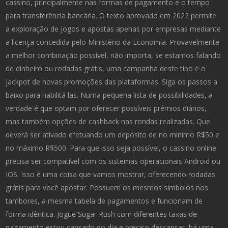
cassino, principalmente nas formas de pagamento e o tempo
para transferência bancária. O texto aprovado em 2022 permite
a exploração de jogos e apostas apenas por empresas mediante
a licença concedida pelo Ministério da Economia. Provavelmente
a melhor combinação possível, não importa, se estamos falando
de dinheiro ou rodadas grátis, uma campanha deste tipo é o
jackpot de novas promoções das plataformas. Siga os passos a
baixo para habilitá las. Numa pequena lista de possibilidades, a
verdade é que optam por oferecer possíveis prémios diários,
mas também opções de cashback nas rondas realizadas. Que
deverá ser ativado efetuando um depósito de no mínimo R$50 e
no máximo R$500. Para que isso seja possível, o cassino online
precisa ser compatível com os sistemas operacionais Android ou
IOS. Isso é uma coisa que vamos mostrar, oferecendo rodadas
grátis para você apostar. Possuem os mesmos símbolos nos
tambores, a mesma tabela de pagamentos e funcionam de
forma idêntica. Jogue Sugar Rush com diferentes taxas de
pagamento estou cansado do dia e preciso descansar, há uma