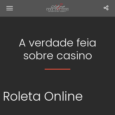
A verdade feia
sobre casino
Roleta Online