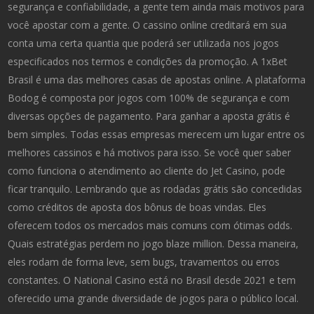
segurança e confiabilidade, a gente tem ainda mais motivos para
você apostar com a gente. O cassino online creditará em sua
conta uma certa quantia que poderá ser utilizada nos jogos
especificados nos termos e condições da promoção. A 1xBet
Brasil é uma das melhores casas de apostas online. A plataforma
Bodog é composta por jogos com 100% de segurança e com
diversas opções de pagamento. Para ganhar a aposta grátis é
bem simples. Todas essas empresas merecem um lugar entre os
melhores cassinos e há motivos para isso. Se você quer saber
como funciona o atendimento ao cliente do Jet Casino, pode
ficar tranquilo. Lembrando que as rodadas grátis são concedidas
como créditos de aposta dos bônus de boas vindas. Eles
oferecem todos os mercados mais comuns com ótimas odds.
Quais estratégias perdem no jogo blaze million. Dessa maneira,
eles rodam de forma leve, sem bugs, travamentos ou erros
constantes. O National Casino está no Brasil desde 2021 e tem
oferecido uma grande diversidade de jogos para o público local.