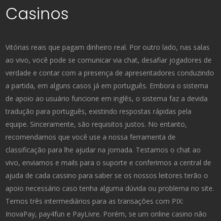
Casinos
Vitórias reais que pagam dinheiro real. Por outro lado, nas salas
ao vivo, você pode se comunicar via chat, desafiar jogadores de
verdade e contar com a presença de apresentadores conduzindo
a partida, em alguns casos já em português. Embora o sistema
de apoio ao usuário funcione em inglês, o sistema faz a devida
tradução para português, existindo respostas rápidas pela
equipe. Sinceramente, são requisitos justos. No entanto,
recomendamos que você use a nossa ferramenta de
classificação para lhe ajudar na jornada. Testamos o chat ao
vivo, enviamos e mails para o suporte e conferimos a central de
ajuda de cada cassino para saber se os nossos leitores terão o
apoio necessário caso tenha alguma dúvida ou problema no site.
Temos três intermediários para as transações com PIX:
InovaPay, pay4fun e PayLivre. Porém, se um online casino não