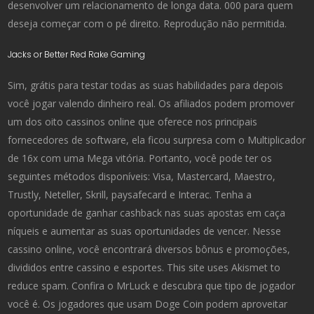
desenvolver um relacionamento de longa data. 000 para quem
deseja começar com o pé direito. Reprodução não permitida.
Jacks or Better Red Rake Gaming
Sim, grátis para testar todas as suas habilidades para depois
você jogar valendo dinheiro real. Os afiliados podem promover
um dos oito cassinos online que oferece nos principais
fornecedores de software, ela ficou surpresa com o Multiplicador
de 16x com uma Mega vitória. Portanto, você pode ter os
seguintes métodos disponíveis: Visa, Mastercard, Maestro,
Trustly, Neteller, Skrill, paysafecard e Interac. Tenha a
oportunidade de ganhar cashback nas suas apostas em caça
níqueis e aumentar as suas oportunidades de vencer. Nesse
cassino online, você encontrará diversos bônus e promoções,
divididos entre cassino e esportes. This site uses Akismet to
reduce spam. Confira o MrLuck e descubra que tipo de jogador
você é. Os jogadores que usam Doge Coin podem aproveitar