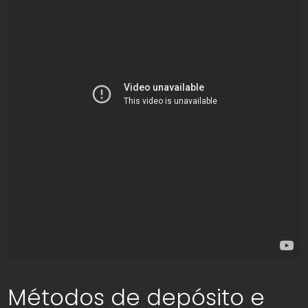
Métodos de depósito e