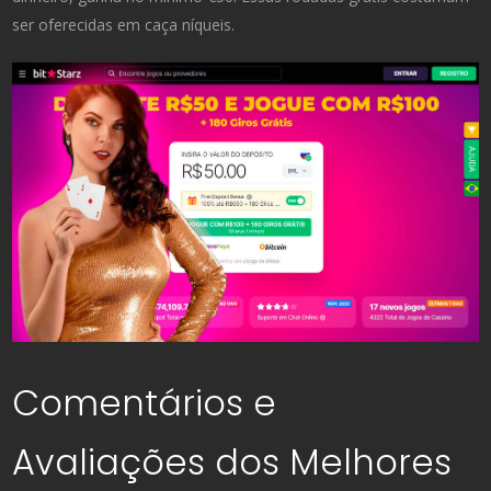
ser oferecidas em caça níqueis.
Comentários e
Avaliações dos Melhores