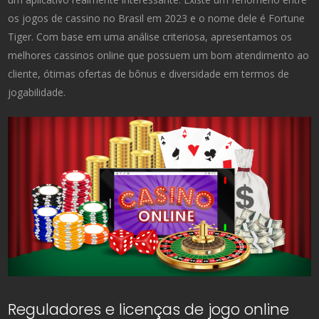
os jogos de cassino no Brasil em 2023 e o nome dele é Fortune
Tiger. Com base em uma análise criteriosa, apresentamos os
melhores cassinos online que possuem um bom atendimento ao
cliente, ótimas ofertas de bônus e diversidade em termos de
jogabilidade.
Reguladores e licenças de jogo online