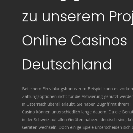
zu unserem Pro
Online Casinos
Deutschland
Bei einem Einzahlungsbonus zum Beispiel kann es vork
Zahlungsoptionen nicht für die Aktivierung genutzt werden
in Österreich überall erlaubt. Sie haben Zugriff mit Ihrem
Casino können unterschiedlich lange dauern. Da die Benu
in der Schweiz auf allen Geräten nahezu identisch sind, k
Geräten wechseln. Doch einige Spiele unterscheiden sich de