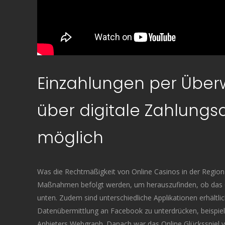
Einzahlungen per Über
über digitale Zahlungsd
möglich
Was die Rechtmäßigkeit von Online Casinos in der Region
Maßnahmen befolgt werden, um herauszufinden, ob das Cas
unten. Zudem sind unterschiedliche Applikationen erhältlic
Datenübermittlung an Facebook zu unterdrücken, beispie
Anbieters Webgraph. Danach war das Online Glücksspiel 