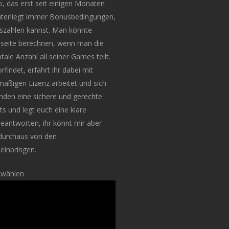
o, das erst seit einigen Monaten
unterliegt immer Bonusbedingungen,
auszahlen kannst. Man könnte
elseite berechnen, wenn man die
ale Anzahl all seiner Games teilt.
indet, erfahrt ihr dabei mit
mäßigen Lizenz arbeitet und sich
Kunden eine sichere und gerechte
s und legt euch eine klare
beantworten, ihr könnt mir aber
 durchaus von den
einbringen.