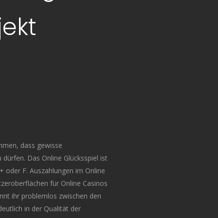
jekt
ommen, dass gewisse
 dürfen. Das Online Glücksspiel ist
 F+ oder F. Auszahlungen im Online
tzeroberflächen für Online Casinos
önnt ihr problemlos zwischen den
utlich in der Qualität der