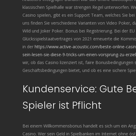
klassischen Spielhalle war strengen Regel unterworfen. We
Casino spielen, gibt es ein Support Team, welches Sie bei
uns finden Sie verschiedene Varianten von Video Poker, d
Wild und Joker Poker. Bonus bei Registrierung. Bei der E
Glücksspielstaatvertrages von 2021 erneuerte die Kommiss
in der
https://www.active-acoustic.com/beste-online-casi
sein-lesen-sie-diese-9-tricks-um-einen-vorsprung-zu-erzie
wir, ob das Casino lizenziert ist, faire Bonusbedingungen
Geschäftsbedingungen bietet, und ob es eine sichere Spi
Kundenservice: Gute B
Spieler ist Pflicht
Bei einem Willkommensbonus handelt es sich um ein Ang
Casino. Wer sein Geld in Spielbanken im Internet ohne ös