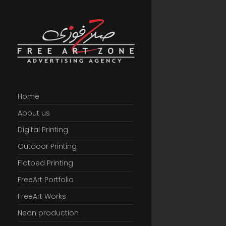
Home
About us
Digital Printing
Outdoor Printing
Flatbed Printing
FreeArt Portfolio
FreeArt Works
Neon production