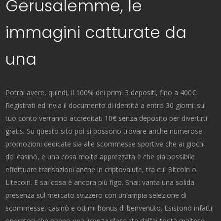
Gerusalemme, le
immagini catturate da
una
Potrai avere, quindi, il 100% dei primi 3 depositi, fino a 400€.
Registrati ed invia il documento di identità a entro 30 giorni: sul
tuo conto verranno accreditati 10€ senza deposito per divertirti
gratis. Su questo sito poi si possono trovare anche numerose
promozioni dedicate sia alle scommesse sportive che ai giochi
del casinò, e una cosa molto apprezzata è che sia possibile
effettuare transazioni anche in criptovalute, tra cui Bitcoin o
Litecoin. E sai cosa è ancora più figo. Snai: vanta una solida
presenza sul mercato svizzero con un’ampia selezione di
scommesse, casinò e ottimi bonus di benvenuto. Esistono infatti
operatori che hanno una licenza rilasciata dall’autorità maltese