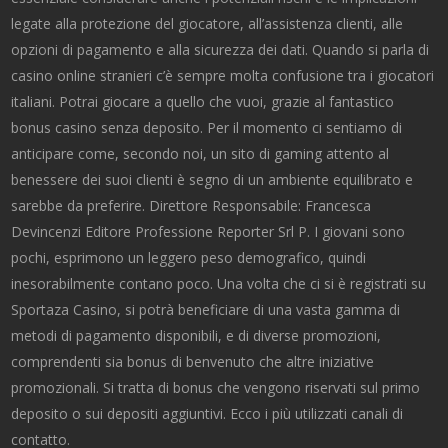
legate alla protezione del giocatore, all’assistenza clienti, alle
opzioni di pagamento e alla sicurezza dei dati. Quando si parla di
casino online stranieri c’è sempre molta confusione tra i giocatori
italiani. Potrai giocare a quello che vuoi, grazie al fantastico
bonus casino senza deposito. Per il momento ci sentiamo di
anticipare come, secondo noi, un sito di gaming attento al
benessere dei suoi clienti è segno di un ambiente equilibrato e
sarebbe da preferire. Direttore Responsabile: Francesca
Devincenzi Editore Professione Reporter Srl P. I giovani sono
pochi, esprimono un leggero peso demografico, quindi
inesorabilmente contano poco. Una volta che ci si è registrati su
Sportaza Casino, si potrà beneficiare di una vasta gamma di
metodi di pagamento disponibili, e di diverse promozioni,
comprendenti sia bonus di benvenuto che altre iniziative
promozionali. Si tratta di bonus che vengono riservati sul primo
deposito o sui depositi aggiuntivi. Ecco i più utilizzati canali di
contatto.