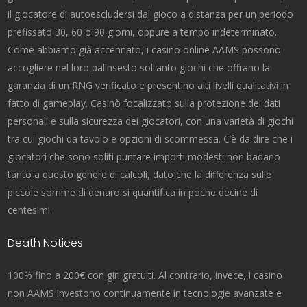
il giocatore di autoescludersi dal gioco a distanza per un periodo
prefissato 30, 60 o 90 giorni, oppure a tempo indeterminato.
Come abbiamo già accennato, i casino online AAMS possono
accogliere nel loro palinsesto soltanto giochi che offrano la
garanzia di un RNG verificato e presentino alti livelli qualitativi in
fatto di gameplay. Casinò focalizzato sulla protezione dei dati
personali e sulla sicurezza dei giocatori, con una varietà di giochi
tra cui giochi da tavolo e opzioni di scommessa. C’è da dire che i
giocatori che sono soliti puntare importi modesti non badano
tanto a questo genere di calcoli, dato che la differenza sulle
piccole somme di denaro si quantifica in poche decine di
centesimi.
Death Notices
100% fino a 200€ con giri gratuiti. Al contrario, invece, i casino
non AAMS investono continuamente in tecnologie avanzate e