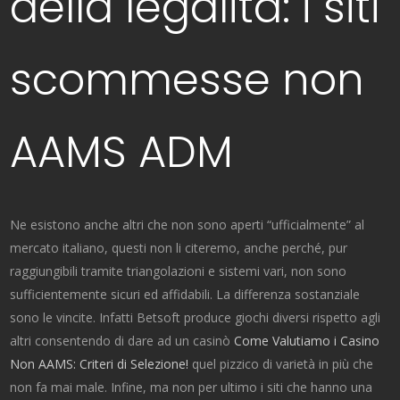
della legalità: i siti
scommesse non
AAMS ADM
Ne esistono anche altri che non sono aperti “ufficialmente” al
mercato italiano, questi non li citeremo, anche perché, pur
raggiungibili tramite triangolazioni e sistemi vari, non sono
sufficientemente sicuri ed affidabili. La differenza sostanziale
sono le vincite. Infatti Betsoft produce giochi diversi rispetto agli
altri consentendo di dare ad un casinò
Come Valutiamo i Casino
Non AAMS: Criteri di Selezione!
quel pizzico di varietà in più che
non fa mai male. Infine, ma non per ultimo i siti che hanno una