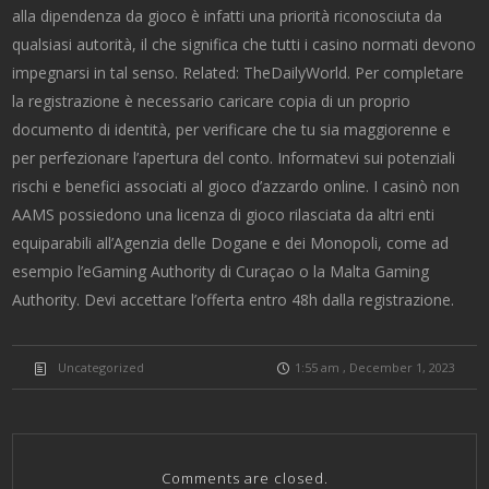
alla dipendenza da gioco è infatti una priorità riconosciuta da
qualsiasi autorità, il che significa che tutti i casino normati devono
impegnarsi in tal senso. Related: TheDailyWorld. Per completare
la registrazione è necessario caricare copia di un proprio
documento di identità, per verificare che tu sia maggiorenne e
per perfezionare l’apertura del conto. Informatevi sui potenziali
rischi e benefici associati al gioco d’azzardo online. I casinò non
AAMS possiedono una licenza di gioco rilasciata da altri enti
equiparabili all’Agenzia delle Dogane e dei Monopoli, come ad
esempio l’eGaming Authority di Curaçao o la Malta Gaming
Authority. Devi accettare l’offerta entro 48h dalla registrazione.
Uncategorized
1:55 am , December 1, 2023
Comments are closed.