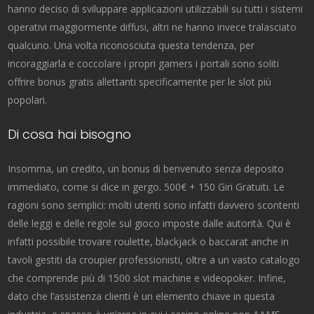
hanno deciso di sviluppare applicazioni utilizzabili su tutti i sistemi
operativi maggiormente diffusi, altri ne hanno invece tralasciato
qualcuno. Una volta riconosciuta questa tendenza, per
incoraggiarla e coccolare i propri gamers i portali sono soliti
offrire bonus gratis allettanti specificamente per le slot più
popolari.
Di cosa hai bisogno
Insomma, un credito, un bonus di benvenuto senza deposito
immediato, come si dice in gergo. 500€ + 150 Giri Gratuiti. Le
ragioni sono semplici: molti utenti sono infatti davvero scontenti
delle leggi e delle regole sul gioco imposte dalle autorità. Qui è
infatti possibile trovare roulette, blackjack o baccarat anche in
tavoli gestiti da croupier professionisti, oltre a un vasto catalogo
che comprende più di 1500 slot machine e videopoker. Infine,
dato che l’assistenza clienti è un elemento chiave in questa