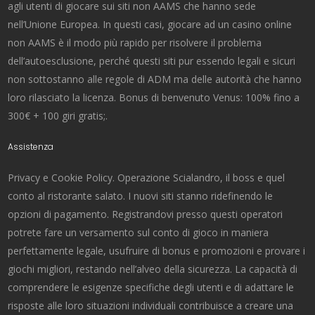
agli utenti di giocare sui siti non AAMS che hanno sede
nell’Unione Europea. In questi casi, giocare ad un casino online
non AAMS è il modo più rapido per risolvere il problema
dell’autoesclusione, perché questi siti pur essendo legali e sicuri
non sottostanno alle regole di ADM ma delle autorità che hanno
loro rilasciato la licenza. Bonus di benvenuto Venus: 100% fino a
300€ + 100 giri gratis;.
Assistenza
Privacy e Cookie Policy. Operazione Scialandro, il boss e quel
conto al ristorante salato. I nuovi siti stanno ridefinendo le
opzioni di pagamento. Registrandovi presso questi operatori
potrete fare un versamento sul conto di gioco in maniera
perfettamente legale, usufruire di bonus e promozioni e provare i
giochi migliori, restando nell’alveo della sicurezza. La capacità di
comprendere le esigenze specifiche degli utenti e di adattare le
risposte alle loro situazioni individuali contribuisce a creare una