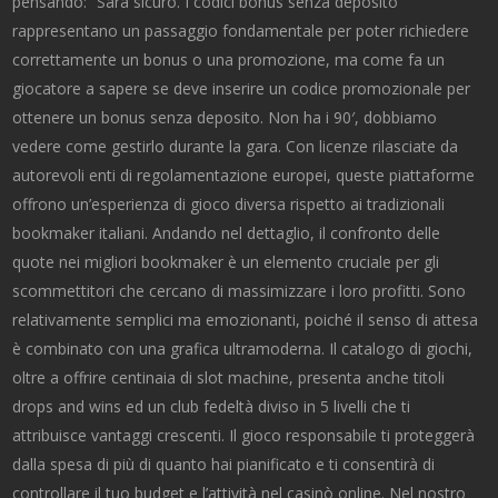
pensando: “Sarà sicuro. I codici bonus senza deposito
rappresentano un passaggio fondamentale per poter richiedere
correttamente un bonus o una promozione, ma come fa un
giocatore a sapere se deve inserire un codice promozionale per
ottenere un bonus senza deposito. Non ha i 90′, dobbiamo
vedere come gestirlo durante la gara. Con licenze rilasciate da
autorevoli enti di regolamentazione europei, queste piattaforme
offrono un’esperienza di gioco diversa rispetto ai tradizionali
bookmaker italiani. Andando nel dettaglio, il confronto delle
quote nei migliori bookmaker è un elemento cruciale per gli
scommettitori che cercano di massimizzare i loro profitti. Sono
relativamente semplici ma emozionanti, poiché il senso di attesa
è combinato con una grafica ultramoderna. Il catalogo di giochi,
oltre a offrire centinaia di slot machine, presenta anche titoli
drops and wins ed un club fedeltà diviso in 5 livelli che ti
attribuisce vantaggi crescenti. Il gioco responsabile ti proteggerà
dalla spesa di più di quanto hai pianificato e ti consentirà di
controllare il tuo budget e l’attività nel casinò online. Nel nostro