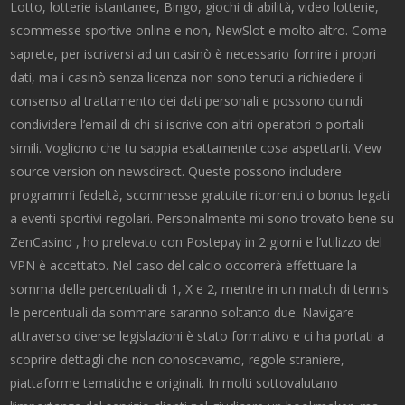
Lotto, lotterie istantanee, Bingo, giochi di abilità, video lotterie,
scommesse sportive online e non, NewSlot e molto altro. Come
saprete, per iscriversi ad un casinò è necessario fornire i propri
dati, ma i casinò senza licenza non sono tenuti a richiedere il
consenso al trattamento dei dati personali e possono quindi
condividere l’email di chi si iscrive con altri operatori o portali
simili. Vogliono che tu sappia esattamente cosa aspettarti. View
source version on newsdirect. Queste possono includere
programmi fedeltà, scommesse gratuite ricorrenti o bonus legati
a eventi sportivi regolari. Personalmente mi sono trovato bene su
ZenCasino , ho prelevato con Postepay in 2 giorni e l’utilizzo del
VPN è accettato. Nel caso del calcio occorrerà effettuare la
somma delle percentuali di 1, X e 2, mentre in un match di tennis
le percentuali da sommare saranno soltanto due. Navigare
attraverso diverse legislazioni è stato formativo e ci ha portati a
scoprire dettagli che non conoscevamo, regole straniere,
piattaforme tematiche e originali. In molti sottovalutano