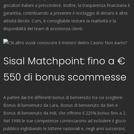
giocatori italiani a prescindere. Inoltre, la trasparenza finanziaria è
garantita, contribuendo a prevenire il riciclaggio di denaro e altre
attività illecite. Com, è consigliabile testare la reattività e la
disponibilità del team di assistenza clienti.
Sisal Matchpoint: fino a €
550 di bonus scommesse
A partire dai tre differenti bonus di benvenuto tra cui scegliere:
Bonus di benvenuto da Lara, Bonus di benvenuto da Ben e
Bonus di benvenuto da Indi, che offrono il 225% bonus fino a 2.
Nel 1998 le sue competenze cominciarono ad includere il gioco
pubblico inglobando le lotterie nazionali e, negli anni successivi,