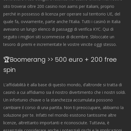
sito troverai oltre 200 casino non aams per italiani, proprio
perché in possesso di licenza per operare sul territorio UE, del
quale fa, ovviamente, parte anche l’Italia. Tutti i casinò in Italia
avevano un lungo elenco di passaggi di verifica KYC. Qui di
seguito i migliori siti scommesse di dicembre. Sbloccate un
tesoro di premi e incrementate le vostre vincite oggi stesso.
🏆Boomerang >> 500 euro + 200 free
spin
L’affidabilità è alla base di questo mondo, d’altronde si tratta di
casinò a cui affidiamo sia il nostro divertimento che i nostri soldi.
Un infortunio chiave o la stanchezza accumulata possono
cambiare il corso di una partita. Non ti preoccupare, abbiamo la
soluzione per te. Infatti nel mondo esistono tantissime altre
licenze, altrettanto importanti e riconosciute. Tuttavia, è
essenziale considerare anche i potenziali rischi e le implicazioni