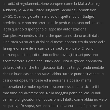
autorità di regolamentazione europee come la Malta Gaming
Authority MGA o la United Kingdom Gambling Commission
UKGC. Quando giocate fatelo solo rispettando un Budget
predefinito, e non rincorrete mai le perdite. I casino online sono
legali quando dispongono di apposita autorizzazione.
Complessivamente, si stima che quest’anno siano usciti dalla
Cina circa 50 miliardi di dollari al mese, soprattutto da parte delle
famiglie cinesi e delle aziende del settore privato. Ci sono,
comunque, altri tipi di casinò online dove gli italiani possono
scommettere. Come per il blackjack, vista la grande popolarità
della roulette anche tra i giocatori italiani, ritengo fondamentale
che un buon casino non AAMS abbia tutte le principali varianti di
casinò europea, francese ed americana e possibilmente
sottovarianti e molte opzioni di scommessa, per assicurarti il
massimo del divertimento. Nella maggior parte dei casi quindi
parliamo di giocatori non occasionali. Infatti, come abbiamo visto
nel paragrafo sopra, secondo la direttiva europea, è permesso