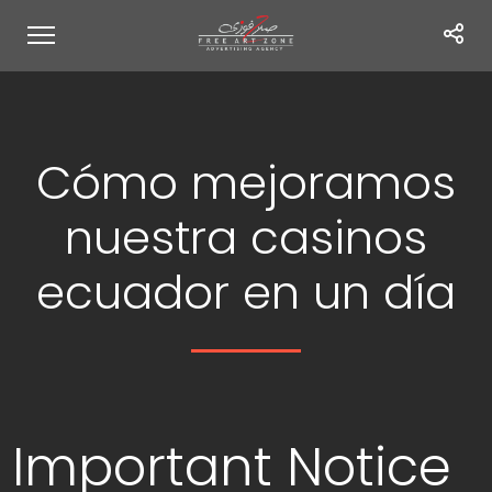
Cómo mejoramos
nuestra casinos
ecuador en un día
Important Notice