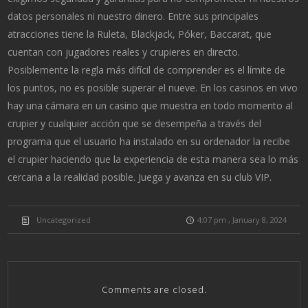
datos personales ni nuestro dinero. Entre sus principales
atracciones tiene la Ruleta, Blackjack, Póker, Baccarat, que
cuentan con jugadores reales y crupieres en directo.
Posiblemente la regla más difícil de comprender es el límite de
los puntos, no es posible superar el nueve. En los casinos en vivo
hay una cámara en un casino que muestra en todo momento al
crupier y cualquier acción que se desempeña a través del
programa que el usuario ha instalado en su ordenador la recibe
el crupier haciendo que la experiencia de esta manera sea lo más
cercana a la realidad posible. Juega y avanza en su club VIP.
Uncategorized
4:07 pm , January 8, 2024
Comments are closed.