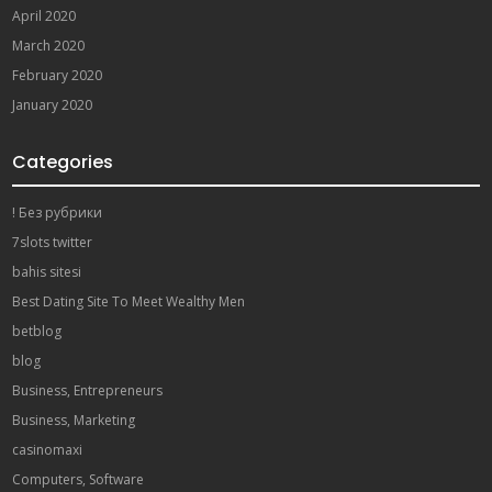
April 2020
March 2020
February 2020
January 2020
Categories
! Без рубрики
7slots twitter
bahis sitesi
Best Dating Site To Meet Wealthy Men
betblog
blog
Business, Entrepreneurs
Business, Marketing
casinomaxi
Computers, Software