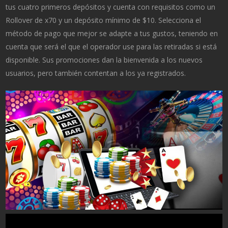
tus cuatro primeros depósitos y cuenta con requisitos como un
Rollover de x70 y un depósito mínimo de $10. Selecciona el
método de pago que mejor se adapte a tus gustos, teniendo en
cuenta que será el que el operador use para las retiradas si está
disponible. Sus promociones dan la bienvenida a los nuevos
usuarios, pero también contentan a los ya registrados.