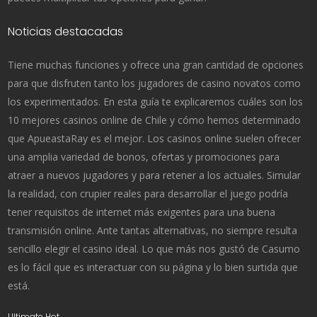
Noticias destacadas
Tiene muchas funciones y ofrece una gran cantidad de opciones
para que disfruten tanto los jugadores de casino novatos como
los experimentados. En esta guía te explicaremos cuáles son los
10 mejores casinos online de Chile y cómo hemos determinado
que ApueastaRay es el mejor. Los casinos online suelen ofrecer
una amplia variedad de bonos, ofertas y promociones para
atraer a nuevos jugadores y para retener a los actuales. Simular
la realidad, con crupier reales para desarrollar el juego podría
tener requisitos de internet más exigentes para una buena
transmisión online. Ante tantas alternativas, no siempre resulta
sencillo elegir el casino ideal. Lo que más nos gustó de Casumo
es lo fácil que es interactuar con su página y lo bien surtida que
está.
Ultimate Hot