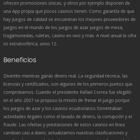
ofrecen promociones únicas, y otros por ejemplo disponen de
una App propia que pocos casinos tienen. Como garantía de que
hay juegos de calidad se encuentran los mejores proveedores de
juegos en el mundo de los juegos de azar juegos de mesa,
tragamonedas, ruletas, casino en vivo y más. A nivel anual la cifra
es estratosférica, unos 12.
Beneficios
Divertite mientras ganás dinero real. La seguridad técnica, las
licencias y certificados, son algunos de los primeros puntos que
comprobamos. Cuando el presidente Rafael Correa fue elegido
en el año 2007 se propuso la misión de frenar el juego porque
los juegos de azar y los casinos ecuatorianos fomentaban
actividades ilegales como el lavado de dinero, la corrupción y el
fraude. Las ofertas y prestaciones de estos casinos en línea
cambian casi a diario; actualizamos nuestras clasificaciones y