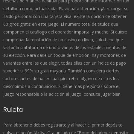
reseñas de manera habitual para proporcionarte información tan
detallada como actualizada. Plazo para liberación. ¡Al recargar su
saldo personal con una tarjeta Visa, existe la opción de obtener
60 giros gratis en este juego. El número total de títulos que
componen el catálogo del operador importa, y mucho. Si quiere
comprobar la reputación de un casino en línea, sólo tiene que
visitar la plataforma de uno o varios de los establecimientos de
su elección. Para darle un toque de emoción, hay montones de
variantes entre las que elegir, todas ellas con un índice de pago
superior al 99% su gran mayoría. También considera ciertos
factores antes de hacer cualquier retiro alguno de estos los
describimos a continuación. Si tiene más preguntas sobre el
juego responsable o la adicción al juego, consulte Jugar bien.
Ruleta
Para obtenerlo debes registrarte y al hacer el primer depósito
pulsar el botón “Activar”, a un lado de “Bono del primer depósito