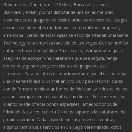
Gobernación. Con más de 150 slots, Baccarat, Jackpots,
Blackjack y Poker, podrás disfrutar de una de las mejores
experiencias de juego en un casino online con dinero real. Juegos
de mesa en diferentes modalidades como ruletas europeas y
americana. Detrás de estas siglas se esconde International Game
Technology, una empresa radicada en Las Vegas. Que se prohíba
entonces hacer obra pública. En ese caso, es importante que te
asegures de escoger una plataforma que sea segura, tenga
bonos muy generosos y con cientos de juegos de azar
diferentes. Para nosotros es muy importante que el casino tenga
una línea telefónica o un chat en vivo 24/7 para resolver dudas
con de forma inmediata. ◆ Bonos de fidelidad La industria de los
casinos siempre tiene en cuenta a sus clientes fieles y de vez en
cuando puede ofrecer bonos especiales llamados bonos de
fidelidad. Basta con subir tu DNI o pasaporte a la plataforma del
propio operador. Cada casino tiene sus pros y sus contras,
algunos centran sus servicios en un juego determinado, otros