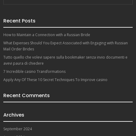
Recent Posts
How to Maintain a Connection with a Russian Bride
What Expenses Should You Expect Associated with Engaging with Russian
Mail Order Brides
Tutto quello che volevi sapere sulla bookmaker senza invio documenti e
avevi paura di chiedere
7 Incredible casino Transformations
Apply Any Of These 10 Secret Techniques To Improve casino
Recent Comments
Archives
September 2024