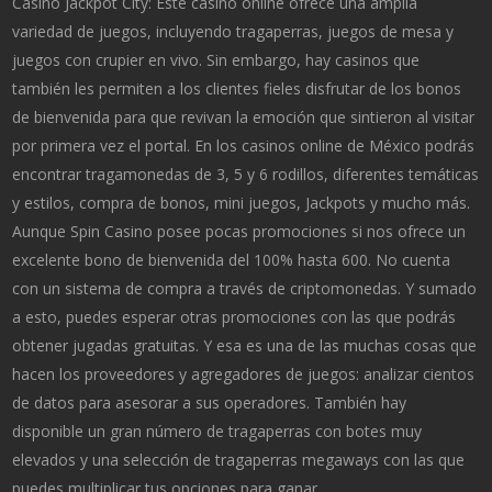
Casino Jackpot City: Este casino online ofrece una amplia
variedad de juegos, incluyendo tragaperras, juegos de mesa y
juegos con crupier en vivo. Sin embargo, hay casinos que
también les permiten a los clientes fieles disfrutar de los bonos
de bienvenida para que revivan la emoción que sintieron al visitar
por primera vez el portal. En los casinos online de México podrás
encontrar tragamonedas de 3, 5 y 6 rodillos, diferentes temáticas
y estilos, compra de bonos, mini juegos, Jackpots y mucho más.
Aunque Spin Casino posee pocas promociones si nos ofrece un
excelente bono de bienvenida del 100% hasta 600. No cuenta
con un sistema de compra a través de criptomonedas. Y sumado
a esto, puedes esperar otras promociones con las que podrás
obtener jugadas gratuitas. Y esa es una de las muchas cosas que
hacen los proveedores y agregadores de juegos: analizar cientos
de datos para asesorar a sus operadores. También hay
disponible un gran número de tragaperras con botes muy
elevados y una selección de tragaperras megaways con las que
puedes multiplicar tus opciones para ganar.