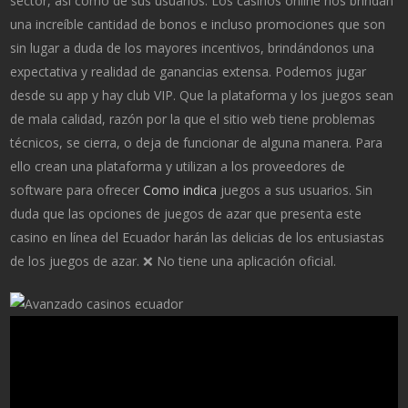
sector, así como de sus usuarios. Los casinos online nos brindan
una increíble cantidad de bonos e incluso promociones que son
sin lugar a duda de los mayores incentivos, brindándonos una
expectativa y realidad de ganancias extensa. Podemos jugar
desde su app y hay club VIP. Que la plataforma y los juegos sean
de mala calidad, razón por la que el sitio web tiene problemas
técnicos, se cierra, o deja de funcionar de alguna manera. Para
ello crean una plataforma y utilizan a los proveedores de
software para ofrecer
Como indica
juegos a sus usuarios. Sin
duda que las opciones de juegos de azar que presenta este
casino en línea del Ecuador harán las delicias de los entusiastas
de los juegos de azar. ❌ No tiene una aplicación oficial.