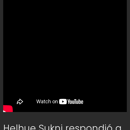
Helhue Sukni respondió a