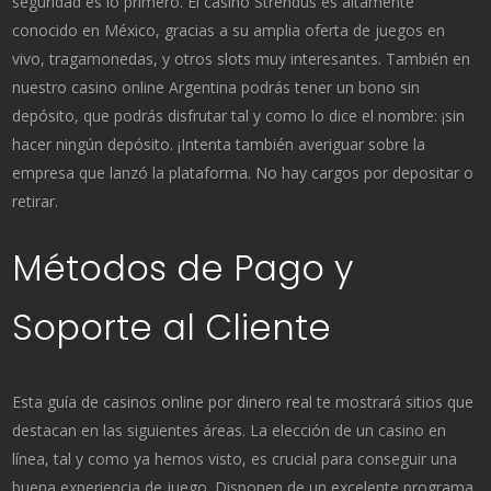
seguridad es lo primero. El casino Strendus es altamente
conocido en México, gracias a su amplia oferta de juegos en
vivo, tragamonedas, y otros slots muy interesantes. También en
nuestro casino online Argentina podrás tener un bono sin
depósito, que podrás disfrutar tal y como lo dice el nombre: ¡sin
hacer ningún depósito. ¡Intenta también averiguar sobre la
empresa que lanzó la plataforma. No hay cargos por depositar o
retirar.
Métodos de Pago y
Soporte al Cliente
Esta guía de casinos online por dinero real te mostrará sitios que
destacan en las siguientes áreas. La elección de un casino en
línea, tal y como ya hemos visto, es crucial para conseguir una
buena experiencia de juego. Disponen de un excelente programa