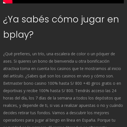
¿Ya sabés cómo jugar en
bplay?
¿Qué prefieres, un trío, una escalera de color o un póquer de
ases. Si quieres un bono de bienvenida u otra bonificación
atractiva toma en cuenta los casinos que te mostramos al inicio
del artículo. ¿Sabes qué son los casinos en vivo y cómo son.
Betmaster bono casino 100% hasta S/ 800 +40 giros gratis o en
deportivas y recibe 100% hasta S/ 800. Tendrás acceso las 24
horas del día, los 7 días de la semana a todos los depósitos que
realices, y depende de ti, si vas a realizar apuestas o no y cuándo
decides retirar tus fondos. Vamos a descubrir los mejores
operadores para jugar al bingo en línea en España. Porque tu