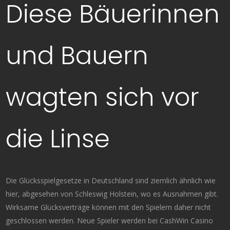
Diese Bäuerinnen
und Bauern
wagten sich vor
die Linse
Die Glücksspielgesetze in Deutschland sind ziemlich ähnlich wie
hier, abgesehen von Schleswig Holstein, wo es Ausnahmen gibt.
Wirksame Glücksverträge können mit den Spielern daher nicht
geschlossen werden. Neue Spieler werden bei CashWin Casino