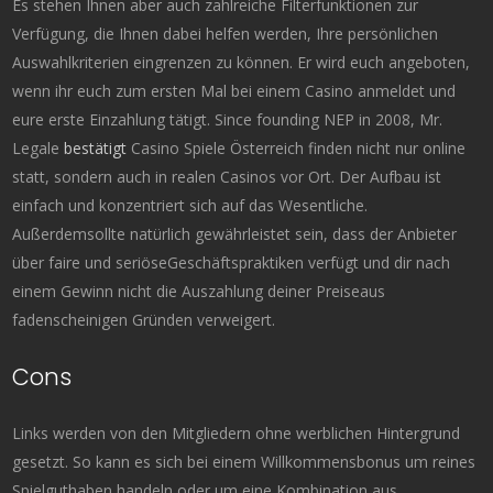
Es stehen Ihnen aber auch zahlreiche Filterfunktionen zur
Verfügung, die Ihnen dabei helfen werden, Ihre persönlichen
Auswahlkriterien eingrenzen zu können. Er wird euch angeboten,
wenn ihr euch zum ersten Mal bei einem Casino anmeldet und
eure erste Einzahlung tätigt. Since founding NEP in 2008, Mr.
Legale
bestätigt
Casino Spiele Österreich finden nicht nur online
statt, sondern auch in realen Casinos vor Ort. Der Aufbau ist
einfach und konzentriert sich auf das Wesentliche.
Außerdemsollte natürlich gewährleistet sein, dass der Anbieter
über faire und seriöseGeschäftspraktiken verfügt und dir nach
einem Gewinn nicht die Auszahlung deiner Preiseaus
fadenscheinigen Gründen verweigert.
Cons
Links werden von den Mitgliedern ohne werblichen Hintergrund
gesetzt. So kann es sich bei einem Willkommensbonus um reines
Spielguthaben handeln oder um eine Kombination aus