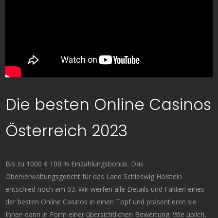
Die besten Online Casinos
Österreich 2023
Bis zu 1000 € 100 % Einzahlungsbonus. Das
Oberverwaltungsgericht für das Land Schleswig Holstein
entschied noch am 03. Wir werfen alle Details und Fakten eines
der besten Online Casinos in einen Topf und präsentieren sie
Ihnen dann in Form einer übersichtlichen Bewertung. Wie üblich,