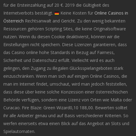
für die Ersteinzahlung auf 20 €. 2019 die Gültigkeit des
Internetverbots bestätigt.
Keine Kosten für
Online Casinos in
Österreich
Rechtsanwalt and Gericht. Zu den wenig bekannten
Ressourcen gehören Scripting Sites, die keine Originalsoftware
nutzen. Wenn du diesen Cookie deaktivierst, können wir die
Einstellungen nicht speichern. Diese Lizenzen garantieren, dass
das Casino online hohe Standards in Bezug auf Fairness,
Sicherheit und Datenschutz erfüllt. Vielleicht wird es auch
gelingen, den Zugang zu illegalen Glücksspielangeboten stark
einzuschränken. Wenn man sich auf einigen Online Casinos, die
man im Internet findet, umschaut, wird man jedoch feststellen,
dass diese über keine solche Konzession einer österreichischen
Behörde verfügen, sondern eine Lizenz von Orten wie Malta oder
Curacao. Fire Blaze: Green Wizard0,10 188,00. Bewerten solltet
ihr alle Anbieter genau und auf Basis verschiedener Kriterien. So
werfen einerseits etwa einen Blick auf das Angebot an Slots und
Spielautomaten.