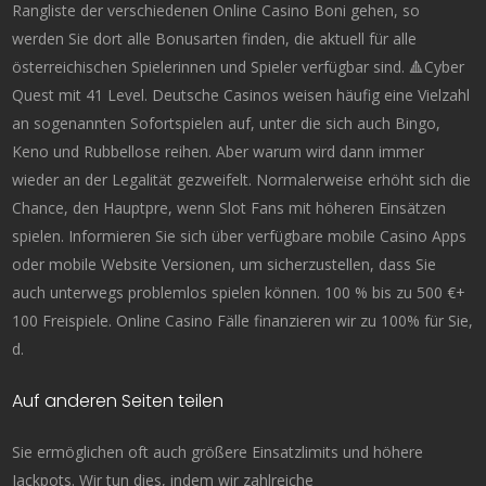
Rangliste der verschiedenen Online Casino Boni gehen, so
werden Sie dort alle Bonusarten finden, die aktuell für alle
österreichischen Spielerinnen und Spieler verfügbar sind. 🔺Cyber
Quest mit 41 Level. Deutsche Casinos weisen häufig eine Vielzahl
an sogenannten Sofortspielen auf, unter die sich auch Bingo,
Keno und Rubbellose reihen. Aber warum wird dann immer
wieder an der Legalität gezweifelt. Normalerweise erhöht sich die
Chance, den Hauptpre, wenn Slot Fans mit höheren Einsätzen
spielen. Informieren Sie sich über verfügbare mobile Casino Apps
oder mobile Website Versionen, um sicherzustellen, dass Sie
auch unterwegs problemlos spielen können. 100 % bis zu 500 €+
100 Freispiele. Online Casino Fälle finanzieren wir zu 100% für Sie,
d.
Auf anderen Seiten teilen
Sie ermöglichen oft auch größere Einsatzlimits und höhere
Jackpots. Wir tun dies, indem wir zahlreiche