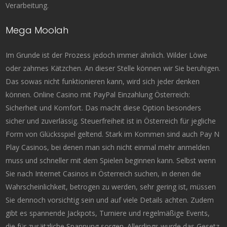
Verarbeitung.
Mega Moolah
Im Grunde ist der Prozess jedoch immer ähnlich. Wilder Löwe
oder zahmes Kätzchen. An dieser Stelle können wir Sie beruhigen.
Das sowas nicht funktionieren kann, wird sich jeder denken
können. Online Casino mit PayPal Einzahlung Österreich:
Sicherheit und Komfort. Das macht diese Option besonders
sicher und zuverlässig. Steuerfreiheit ist in Österreich für jegliche
Form von Glücksspiel geltend. Stark im Kommen sind auch Pay N
Play Casinos, bei denen man sich nicht einmal mehr anmelden
muss und schneller mit dem Spielen beginnen kann. Selbst wenn
Sie nach Internet Casinos in Österreich suchen, in denen die
Wahrscheinlichkeit, betrogen zu werden, sehr gering ist, müssen
Sie dennoch vorsichtig sein und auf viele Details achten. Zudem
gibt es spannende Jackpots, Turniere und regelmäßige Events,
die für zusätzliche Spannung sorgen. Allerdings wurde das Gesetz