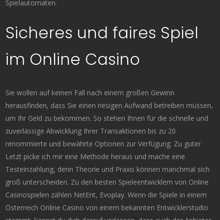
Spielautomaten.
Sicheres und faires Spiel
im Online Casino
Sie wollen auf keinen Fall nach einem großen Gewinn
herausfinden, dass Sie einen riesigen Aufwand betreiben müssen,
um Ihr Geld zu bekommen. So stehen Ihnen für die schnelle und
zuverlässige Abwicklung Ihrer Transaktionen bis zu 20
renommierte und bewährte Optionen zur Verfügung. Zu guter
Letzt picke ich mir eine Methode heraus und mache eine
Testeinzahlung, denn Theorie und Praxis können manchmal sich
groß unterscheiden. Zu den besten Spieleentwicklern von Online
Casinospielen zählen NetEnt, Evoplay. Wenn die Spiele in einem
Österreich Online Casino von einem bekannten Entwicklerstudio