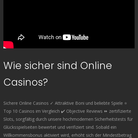
Wie sicher sind Online
Casinos?
Sichere Online Casinos ✓ Attraktive Boni und beliebte Spiele
⭐️
Top 10 Casinos im Vergleich
✔️
Objective Reviews
⏩
zertifizierte
Slots, sorgfältig durch unsere hochmodernen Sicherheitstests für
Glücksspielseiten bewertet und verifiziert sind. Sobald ein
Willkommensbonus aktiviert wird, erhöht sich der Mindestbetrag