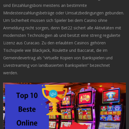
sind Einzahlungsboni meistens an bestimmte
Mindesteinzahlungsbeträge oder Umsatzbedingungen gebunden.
Um Sicherheit müssen sich Spieler bei dem Casino ohne
Anmeldung nicht sorgen, denn Bet22 sichert alle Aktivitäten mit
modernsten Technologien ab und besitzt eine streng regulierte
Lizenz aus Curacao. Zu den erlaubten Casinos gehören
Tischspiele wie Blackjack, Roulette und Baccarat, die im
Gemeindevertrag als “virtuelle Kopien von Bankspielen und
Livestreaming von landbasierten Bankspielen” bezeichnet
werden.