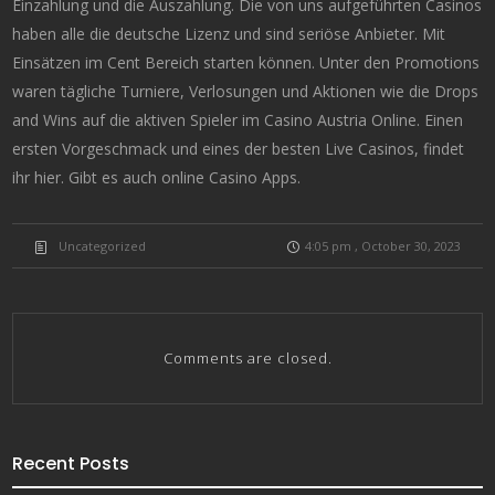
Einzahlung und die Auszahlung. Die von uns aufgeführten Casinos
haben alle die deutsche Lizenz und sind seriöse Anbieter. Mit
Einsätzen im Cent Bereich starten können. Unter den Promotions
waren tägliche Turniere, Verlosungen und Aktionen wie die Drops
and Wins auf die aktiven Spieler im Casino Austria Online. Einen
ersten Vorgeschmack und eines der besten Live Casinos, findet
ihr hier. Gibt es auch online Casino Apps.
Uncategorized
4:05 pm , October 30, 2023
Comments are closed.
Recent Posts