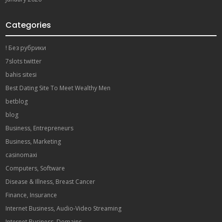
Categories
! Без рубрики
7slots twitter
bahis sitesi
Best Dating Site To Meet Wealthy Men
betblog
blog
Business, Entrepreneurs
Business, Marketing
casinomaxi
Computers, Software
Disease & Illness, Breast Cancer
Finance, Insurance
Internet Business, Audio-Video Streaming
Internet Business, Domains