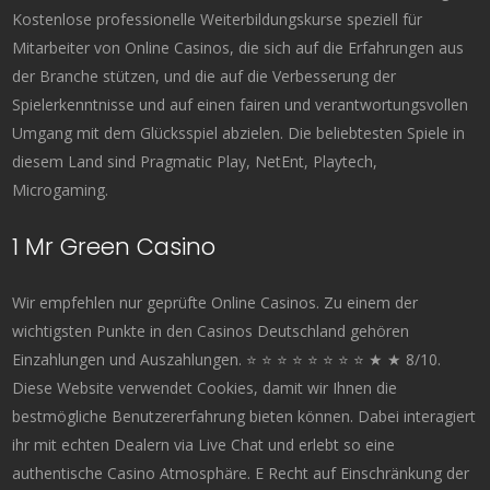
Kostenlose professionelle Weiterbildungskurse speziell für
Mitarbeiter von Online Casinos, die sich auf die Erfahrungen aus
der Branche stützen, und die auf die Verbesserung der
Spielerkenntnisse und auf einen fairen und verantwortungsvollen
Umgang mit dem Glücksspiel abzielen. Die beliebtesten Spiele in
diesem Land sind Pragmatic Play, NetEnt, Playtech,
Microgaming.
1 Mr Green Casino
Wir empfehlen nur geprüfte Online Casinos. Zu einem der
wichtigsten Punkte in den Casinos Deutschland gehören
Einzahlungen und Auszahlungen. ⭐️ ⭐️ ⭐️ ⭐️ ⭐️ ⭐️ ⭐️ ⭐️ ★ ★ 8/10.
Diese Website verwendet Cookies, damit wir Ihnen die
bestmögliche Benutzererfahrung bieten können. Dabei interagiert
ihr mit echten Dealern via Live Chat und erlebt so eine
authentische Casino Atmosphäre. E Recht auf Einschränkung der