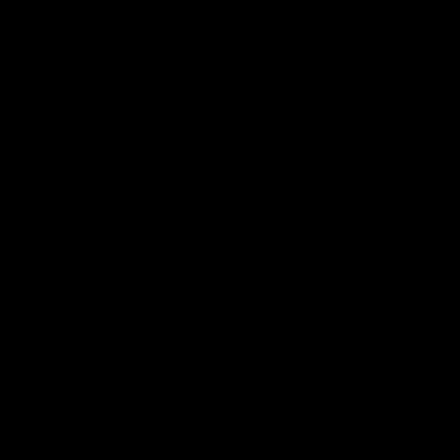
Wettanbieter Ös