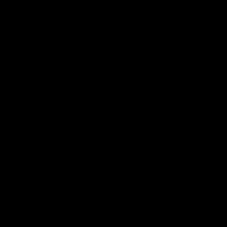
de
n Top
aus