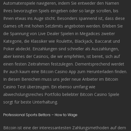
Automatenspiele navigieren, indem Sie entweder den Namen
Ihres bevorzugten Spiels eingeben oder so lange scrollen, bis
Ihnen etwas ins Auge sticht. Besonders spannend ist, dass diese
Games oft mit hohen Setzlimits angeboten werden. Erleben Sie
die Spannung von Live Dealer Spielen in Megadices zweiter
Kategorie, die Klassiker wie Roulette, Blackjack, Baccarat und
Poker abdeckt. Einzahlungen sind schneller als Auszahlungen,
aber keines der Casinos, die wir empfehlen, ist bereit, sich auf
einen festen Zeitrahmen festzulegen. Dementsprechend werdet
Ihr auch kaum eine Bitcoin Casino App zum Herunterladen finden.
In diesen Bereichen muss uns jeder neue Anbieter im Bitcoin
Casino Test überzeugen. Ein ebenso umfang wie
abwechslungsreiches Portfolio beliebter Bitcoin Casino Spiele
sorgt für beste Unterhaltung.
Professional Sports Bettors – How to Wage
Bitcoin ist eine der interessantesten Zahlungsmethoden auf dem