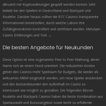
allesamt mit Kryptowährungen gespielt werden können. Sehr
beliebt bei den Spielern in Deutschland sind Blackjack und
Roulette. Darüber hinaus sollten die BTC Casinos transparente
Informationen bereitstellen, durch welche Labore ihre
Zufallsgeneratoren kontrolliert und zertifiziert werden. MetaSpin
Casino Erfahrungen and Test →.
Die besten Angebote für Neukunden
Diese Option ist eine sogenannte Peer to Peer Währung, deren
Name sich an einem Hund orientiert. Die reduzierten Kosten
geben den Casinos mehr Spielraum für Budgets, die wieder als
wirksames Mittel eingesetzt werden, um neue Spieler anzulocken
und den Bestandskunden den Aufenthalt im Casino so
interessant wie möglich zu gestalten. Die folgenden Bitcoin
Roulette and Blackjack Casinos haben die beste Kombination aus
Spielauswahl und Bonusangebot sowie leicht zu erfüllende