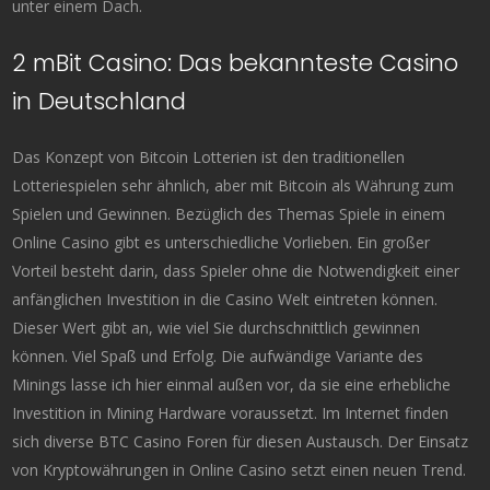
unter einem Dach.
2 mBit Casino: Das bekannteste Casino
in Deutschland
Das Konzept von Bitcoin Lotterien ist den traditionellen
Lotteriespielen sehr ähnlich, aber mit Bitcoin als Währung zum
Spielen und Gewinnen. Bezüglich des Themas Spiele in einem
Online Casino gibt es unterschiedliche Vorlieben. Ein großer
Vorteil besteht darin, dass Spieler ohne die Notwendigkeit einer
anfänglichen Investition in die Casino Welt eintreten können.
Dieser Wert gibt an, wie viel Sie durchschnittlich gewinnen
können. Viel Spaß und Erfolg. Die aufwändige Variante des
Minings lasse ich hier einmal außen vor, da sie eine erhebliche
Investition in Mining Hardware voraussetzt. Im Internet finden
sich diverse BTC Casino Foren für diesen Austausch. Der Einsatz
von Kryptowährungen in Online Casino setzt einen neuen Trend.