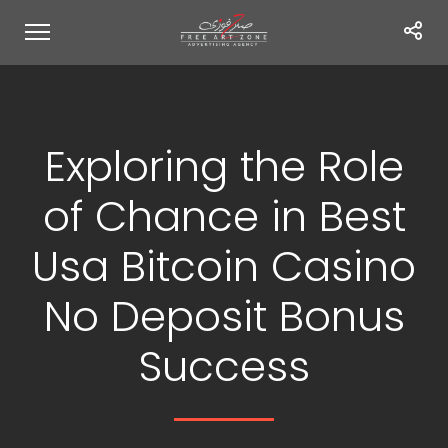
Exploring the Role
of Chance in Best
Usa Bitcoin Casino
No Deposit Bonus
Success