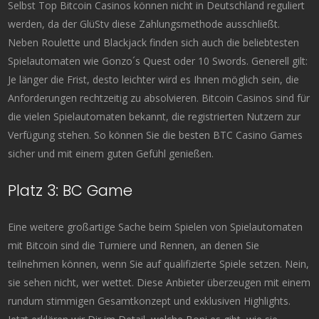
Selbst Top Bitcoin Casinos können nicht in Deutschland reguliert
werden, da der GlüStv diese Zahlungsmethode ausschließt.
Neben Roulette und Blackjack finden sich auch die beliebtesten
Spielautomaten wie Gonzo´s Quest oder 10 Swords. Generell gilt:
Je länger die Frist, desto leichter wird es Ihnen möglich sein, die
Anforderungen rechtzeitig zu absolvieren. Bitcoin Casinos sind für
die vielen Spielautomaten bekannt, die registrierten Nutzern zur
Verfügung stehen. So können Sie die besten BTC Casino Games
sicher und mit einem guten Gefühl genießen.
Platz 3: BC Game
Eine weitere großartige Sache beim Spielen von Spielautomaten
mit Bitcoin sind die Turniere und Rennen, an denen Sie
teilnehmen können, wenn Sie auf qualifizierte Spiele setzen. Nein,
sie sehen nicht, wer wettet. Diese Anbieter überzeugen mit einem
rundum stimmigen Gesamtkonzept und exklusiven Highlights.