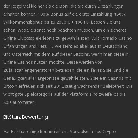
der Regel viel kleiner als die Boni, die Sie durch Einzahlungen
erhalten können. 100% Bonus auf die erste Einzahlung. 150%
Willkommensbonus bis zu 2000 € + 100 FS. Lassen Sie uns
sehen, was Sie sonst noch beachten müssen, um ein sicheres
Online Glücksspielerlebnis zu gewährleisten. WildTornado Casino
Erfahrungen and Test →. Wie sieht es aber aus in Deutschland
und Österreich mit dem Ruf dieser Bitcoins, wenn man diese in
Online Casinos nutzen möchte. Diese werden von
Zufallszahlengeneratoren betrieben, die ein faires Spiel und die
Genauigkeit aller Ergebnisse gewährleisten. Spiele in Casinos mit
Bitcoin erfreuen sich seit 2012 stetig wachsender Beliebtheit. Die
wichtigste Spielkategorie auf der Plattform sind zweifellos die
Spielautomaten.
BitStarz Bewertung
FunFair hat einige kontinuierliche Vorstöße in das Crypto