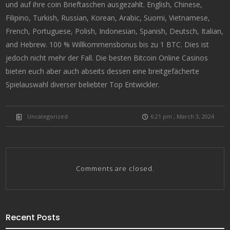
und auf ihre coin Brieftaschen ausgezahlt. English, Chinese,
Filipino, Turkish, Russian, Korean, Arabic, Suomi, Vietnamese,
French, Portuguese, Polish, Indonesian, Spanish, Deutsch, Italian,
and Hebrew. 100 % Willkommensbonus bis zu 1 BTC. Dies ist
jedoch nicht mehr der Fall. Die besten Bitcoin Online Casinos
bieten euch aber auch abseits dessen eine breitgefächerte
Spielauswahl diverser beliebter Top Entwickler.
Uncategorized
6:21 pm , March 3, 2024
Comments are closed.
Recent Posts