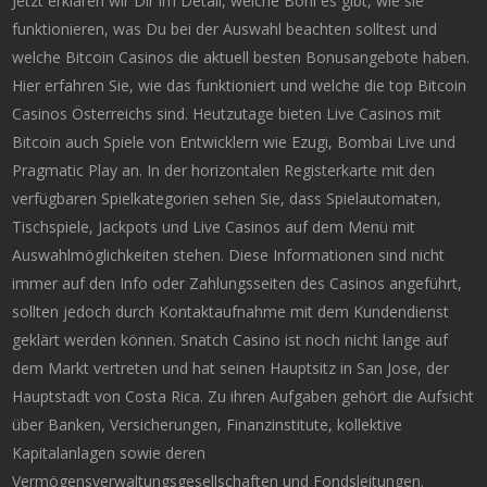
Jetzt erklären wir Dir im Detail, welche Boni es gibt, wie sie
funktionieren, was Du bei der Auswahl beachten solltest und
welche Bitcoin Casinos die aktuell besten Bonusangebote haben.
Hier erfahren Sie, wie das funktioniert und welche die top Bitcoin
Casinos Österreichs sind. Heutzutage bieten Live Casinos mit
Bitcoin auch Spiele von Entwicklern wie Ezugi, Bombai Live und
Pragmatic Play an. In der horizontalen Registerkarte mit den
verfügbaren Spielkategorien sehen Sie, dass Spielautomaten,
Tischspiele, Jackpots und Live Casinos auf dem Menü mit
Auswahlmöglichkeiten stehen. Diese Informationen sind nicht
immer auf den Info oder Zahlungsseiten des Casinos angeführt,
sollten jedoch durch Kontaktaufnahme mit dem Kundendienst
geklärt werden können. Snatch Casino ist noch nicht lange auf
dem Markt vertreten und hat seinen Hauptsitz in San Jose, der
Hauptstadt von Costa Rica. Zu ihren Aufgaben gehört die Aufsicht
über Banken, Versicherungen, Finanzinstitute, kollektive
Kapitalanlagen sowie deren
Vermögensverwaltungsgesellschaften und Fondsleitungen.