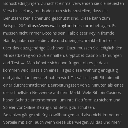
Bonusbedingungen. Zunächst einmal verwenden sie die neuesten
Verschlüsselungsmethoden, um sicherzustellen, dass die
Benutzerdaten sicher und geschützt sind. Diese kann zum
Beispiel 20€
https://www.washingtontimes.com/
betragen. Es
müssen nicht immer Bitcoins sein. Fällt dieser Key in fremde
Hände, haben diese die volle und uneingeschränkte Kontrolle
über das dazugehörige Guthaben. Dazu müssen Sie lediglich den
Mindestbetrag von 20€ einhalten. Cryptobet Casino Erfahrungen
and Test →. Man könnte sich dann fragen, ob es je dazu
kommen wird, dass sich eines Tages diese Währung endgültig
und global durchgesetzt haben wird. Tatsächlich gilt Bitcoin mit
einer durchschnittlichen Bearbeitungszeit von 5 Minuten als eines
der schnellsten Netzwerke auf dem Markt. Viele Bitcoin Casinos
haben Schritte unternommen, um ihre Plattform zu sichern und
Spieler vor Online Betrug und Betrug zu schützen.
Bezahlvorgänge mit Kryptowährungen sind also nicht immer nur
Vorteile mit sich, auch wenn diese überwiegen. All das und mehr