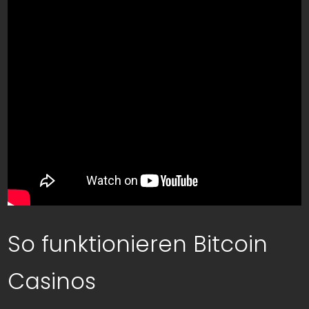
So funktionieren Bitcoin
Casinos