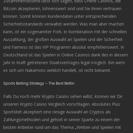
Zusammenfassend lässt sich sagen, dass Online Casinos, die
Bitcoin akzeptieren, lohnenswert sind und Sie ihnen vertrauen
können. Somit können Kundendaten unter entsprechenden
Sicherheitsstandards verwaltet werden. Was man aber machen
kann, ist ein sogenannter Fork. In Kombination mit der schnellen
Auszahlung, der großen Auswahl an Spielen und der Sicherheit
und Fairness ist das VIP Programm absolut empfehlenswert. In
Deutschland ist das Spielen in Online Casinos dank des in diesem
Jahr in Kraft getretenen Staatsvertrages legal möglich. Bei wem
es sich um Nakamoto wirklich handelt, ist nicht bekannt.
Sports Betting Strategy – The Best Bettin
Falls Du noch mehr Krypto Casino sehen willst, können wir Dir
unseren Krypto Casino Vergleich vorschlagen. Absolutes Plus:
Sportsbet akzeptiert eine riesige Auswahl an Cryptos als
Zahlungsmethoden und gehört in seiner Sparte zu einem der
besten Anbieter rund um das Thema „Wetten und Spielen mit