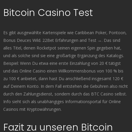
Bitcoin Casino Test
Es gibt ausgewählte Kartenspiele wie Caribbean Poker, Pontoon,
Bonus Deuces Wild. 22Bet Erfahrungen and Test →. Das sind
alles Titel, denen Rocketpot seinen eigenen Spin gegeben hat,
und als solche sind sie eine großartige Ergänzung des Katalogs.
Beispiel: Wenn Du etwa eine erste Einzahlung von 20 € tätigst
und das Online Casino einen Willkommensbonus von 100 % bis
zu 100 € anbietet, dann hast Du anschließend insgesamt 120 €
auf Deinem Konto. In dem Fall entstehen die Gebühren also nicht
durch den Zahlungsdienst, sondern durch das BTC Casino selbst.
Info sieht sich als unabhängiges Informationsportal für Online
Casinos mit Kryptowährungen.
Fazit zu unseren Bitcoin