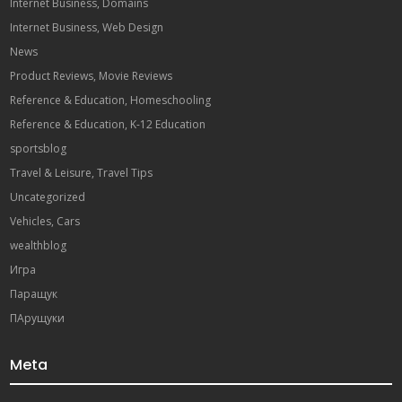
Internet Business, Domains
Internet Business, Web Design
News
Product Reviews, Movie Reviews
Reference & Education, Homeschooling
Reference & Education, K-12 Education
sportsblog
Travel & Leisure, Travel Tips
Uncategorized
Vehicles, Cars
wealthblog
Игра
Паращук
ПАрущуки
Meta