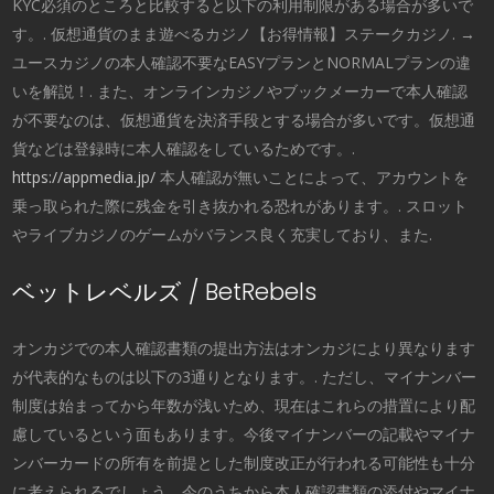
KYC必須のところと比較すると以下の利用制限がある場合が多いで
す。. 仮想通貨のまま遊べるカジノ【お得情報】ステークカジノ. →
ユースカジノの本人確認不要なEASYプランとNORMALプランの違
いを解説！. また、オンラインカジノやブックメーカーで本人確認
が不要なのは、仮想通貨を決済手段とする場合が多いです。仮想通
貨などは登録時に本人確認をしているためです。.
https://appmedia.jp/
本人確認が無いことによって、アカウントを
乗っ取られた際に残金を引き抜かれる恐れがあります。. スロット
やライブカジノのゲームがバランス良く充実しており、また.
ベットレベルズ / BetRebels
オンカジでの本人確認書類の提出方法はオンカジにより異なります
が代表的なものは以下の3通りとなります。. ただし、マイナンバー
制度は始まってから年数が浅いため、現在はこれらの措置により配
慮しているという面もあります。今後マイナンバーの記載やマイナ
ンバーカードの所有を前提とした制度改正が行われる可能性も十分
に考えられるでしょう。今のうちから本人確認書類の添付やマイナ