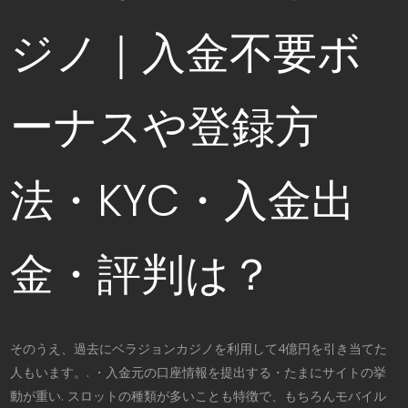
ジノ｜入金不要ボ
ーナスや登録方
法・KYC・入金出
金・評判は？
そのうえ、過去にベラジョンカジノを利用して4億円を引き当てた
人もいます。. ・入金元の口座情報を提出する・たまにサイトの挙
動が重い. スロットの種類が多いことも特徴で、もちろんモバイル