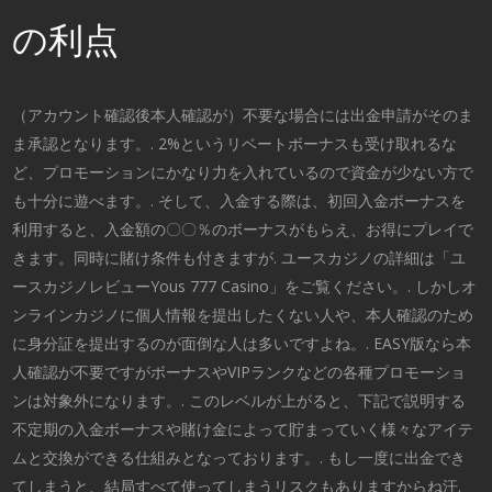
の利点
（アカウント確認後本人確認が）不要な場合には出金申請がそのま
ま承認となります。. 2%というリベートボーナスも受け取れるな
ど、プロモーションにかなり力を入れているので資金が少ない方で
も十分に遊べます。. そして、入金する際は、初回入金ボーナスを
利用すると、入金額の〇〇％のボーナスがもらえ、お得にプレイで
きます。同時に賭け条件も付きますが. ユースカジノの詳細は「ユ
ースカジノレビューYous 777 Casino」をご覧ください。. しかしオ
ンラインカジノに個人情報を提出したくない人や、本人確認のため
に身分証を提出するのが面倒な人は多いですよね。. EASY版なら本
人確認が不要ですがボーナスやVIPランクなどの各種プロモーショ
ンは対象外になります。. このレベルが上がると、下記で説明する
不定期の入金ボーナスや賭け金によって貯まっていく様々なアイテ
ムと交換ができる仕組みとなっております。. もし一度に出金でき
てしまうと、結局すべて使ってしまうリスクもありますからね汗.