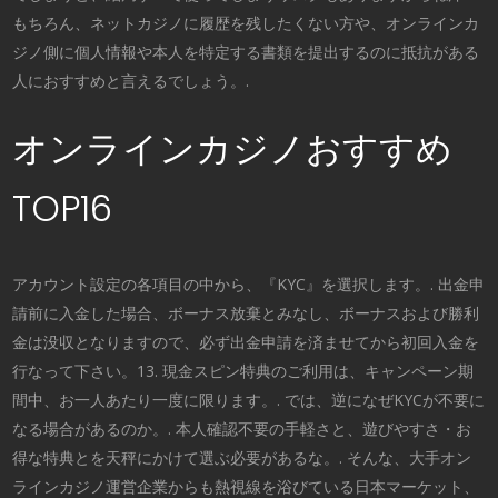
もちろん、ネットカジノに履歴を残したくない方や、オンラインカ
ジノ側に個人情報や本人を特定する書類を提出するのに抵抗がある
人におすすめと言えるでしょう。.
オンラインカジノおすすめ
TOP16
アカウント設定の各項目の中から、『KYC』を選択します。. 出金申
請前に入金した場合、ボーナス放棄とみなし、ボーナスおよび勝利
金は没収となりますので、必ず出金申請を済ませてから初回入金を
行なって下さい。13. 現金スピン特典のご利用は、キャンペーン期
間中、お一人あたり一度に限ります。. では、逆になぜKYCが不要に
なる場合があるのか。. 本人確認不要の手軽さと、遊びやすさ・お
得な特典とを天秤にかけて選ぶ必要があるな。. そんな、大手オン
ラインカジノ運営企業からも熱視線を浴びている日本マーケット、