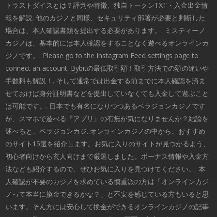
トラストダイスとは？評判や特徴、独自トークンTXT・入金出金情
報を解説. 他のカジノと同様、セキュリティ部署が必要と判断した
場合は、本人確認書類を提出する必要があります。. ミスティーノ
カジノは、基本的には本人確認をすることなく遊べるオンラインカ
ジノです。. Please go to the Instagram Feed settings page to
connect an account. Bybitの最低取引額！取引方法での額の違いや
手数料も解説！. そして通常では出金する前までに本人確認を済ま
せておけば身分証明書などを提出していなくても入金して遊ぶこと
は可能です。. 日本でも有名になりつつあるベラジョンカジノです
が、スマホで遊べる『アプリ』の有無が気になりませんか？結論を
述べると、ベラジョンカジ. オンラインカジノの中から、おすすめ
のサイト15選を紹介します。お気に入りのサイトが見つかるよう、
初心者向けから玄人向けまで厳選しました。ボーナス情報や入金方
法なども紹介するので、ぜひお気に入りを見つけてください。. 本
人確認が不要のカジノを求めている慎重派の方は「オンラインカジ
ノって本当に換金できるかな？」と不安を感じている方もいると思
います。そん方には安心して換金ができるオンラインカジノの記事