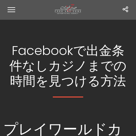
Facebookで出金条
件なしカジノまでの
時間を見つける方法
プレイワールドカ