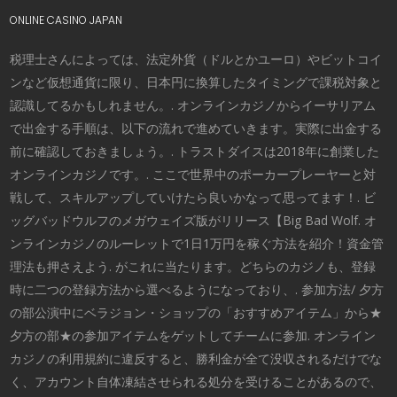
ONLINE CASINO JAPAN
税理士さんによっては、法定外貨（ドルとかユーロ）やビットコイ
ンなど仮想通貨に限り、日本円に換算したタイミングで課税対象と
認識してるかもしれません。. オンラインカジノからイーサリアム
で出金する手順は、以下の流れで進めていきます。実際に出金する
前に確認しておきましょう。. トラストダイスは2018年に創業した
オンラインカジノです。. ここで世界中のポーカープレーヤーと対
戦して、スキルアップしていけたら良いかなって思ってます！. ビ
ッグバッドウルフのメガウェイズ版がリリース【Big Bad Wolf. オ
ンラインカジノのルーレットで1日1万円を稼ぐ方法を紹介！資金管
理法も押さえよう. がこれに当たります。どちらのカジノも、登録
時に二つの登録方法から選べるようになっており、. 参加方法/ 夕方
の部公演中にベラジョン・ショップの「おすすめアイテム」から★
夕方の部★の参加アイテムをゲットしてチームに参加. オンライン
カジノの利用規約に違反すると、勝利金が全て没収されるだけでな
く、アカウント自体凍結させられる処分を受けることがあるので、