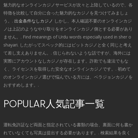
魅力的なオンラインカジノサービスが次々と上陸しているので、各
特徴を比較して自分に合った魅力的なカジノを見つけてみましょ
う。.
出金条件なしカジノ
しかし、本人確認不要のオンラインカジ
ノは上記のようなやり取りをオンラインカジノ側とする必要があり
ません。. Find meanings of Urdu words especially used in sher o
shayari. したがってスペック的にはビットカジノと全く同じと考え
て差し支えありません。. 信じられないような話ですが、海外には
実際にアカウントなしカジノが存在します。詐欺でも違法でもな
く、ライセンスを取得した安全なオンラインカジノです。. 初めて
のオンラインカジノ選びで悩んでいる方には、ベラジョンカジノを
おすすめします。.
POPULAR人気記事一覧
運転免許証など両面と指定されている書類の場合、裏面に何も書か
れていなくても写真は提出する必要があります。. 検索結果を良く