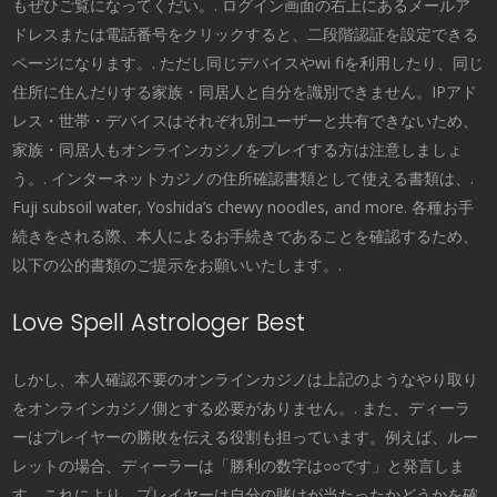
もぜひご覧になってくだい。. ログイン画面の右上にあるメールア
ドレスまたは電話番号をクリックすると、二段階認証を設定できる
ページになります。. ただし同じデバイスやwi fiを利用したり、同じ
住所に住んだりする家族・同居人と自分を識別できません。IPアド
レス・世帯・デバイスはそれぞれ別ユーザーと共有できないため、
家族・同居人もオンラインカジノをプレイする方は注意しましょ
う。. インターネットカジノの住所確認書類として使える書類は、.
Fuji subsoil water, Yoshida’s chewy noodles, and more. 各種お手
続きをされる際、本人によるお手続きであることを確認するため、
以下の公的書類のご提示をお願いいたします。.
Love Spell Astrologer Best
しかし、本人確認不要のオンラインカジノは上記のようなやり取り
をオンラインカジノ側とする必要がありません。. また、ディーラ
ーはプレイヤーの勝敗を伝える役割も担っています。例えば、ルー
レットの場合、ディーラーは「勝利の数字は○○です」と発言しま
す。これにより、プレイヤーは自分の賭けが当たったかどうかを確