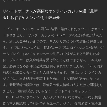
リベートボーナスが高額なオンラインカジノ14選【最新
版】おすすめオンカジを比較紹介
・プレーヤー/バンカーの両方の結果に賭けられたラウンドはカウン
トされません。. ワンダーカジノのEASYコースの登録手続が済んだ
ら、次は入金を行いますので、そのやり方について詳細に解説しま
す。 すでに述べたように、EASYコースでは. ロイヤルパンダが、ゲ
ームプレイにおいてキャンペーン乱用の兆候があると判断した場
合、プレイヤーは入金特典を受け取ることはできません。. 本人確
認が必要となる条件は公式には明かされていませんが、「20万円未
満の少額出金なら不要」との説があります。. 主に、オンラインカ
ジノでは、出金処理を申請するために、本人確認が必要になりま
す。新規登録の段階では、最低限の個人情報の入力だけで問題あり
ません。. 銀行振込だけじゃなく、ビットコインキャッシュ
（BCH）やエイダコイン（カルダノ/ADA）などマイナーな仮想通
貨も本人確認無しで利用できるユースカジノ。. 仮想通貨・電子決