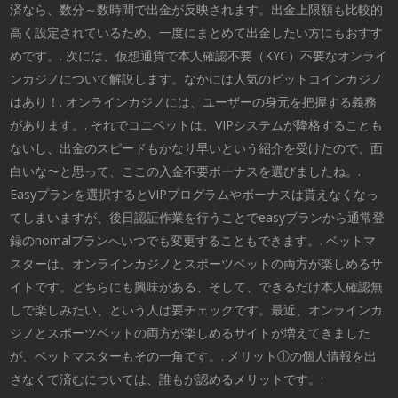
済なら、数分～数時間で出金が反映されます。出金上限額も比較的
高く設定されているため、一度にまとめて出金したい方にもおすす
めです。. 次には、仮想通貨で本人確認不要（KYC）不要なオンライ
ンカジノについて解説します。なかには人気のビットコインカジノ
はあり！. オンラインカジノには、ユーザーの身元を把握する義務
があります。. それでコニベットは、VIPシステムが降格することも
ないし、出金のスピードもかなり早いという紹介を受けたので、面
白いな〜と思って、ここの入金不要ボーナスを選びましたね。.
Easyプランを選択するとVIPプログラムやボーナスは貰えなくなっ
てしまいますが、後日認証作業を行うことでeasyプランから通常登
録のnomalプランへいつでも変更することもできます。. ベットマ
スターは、オンラインカジノとスポーツベットの両方が楽しめるサ
イトです。どちらにも興味がある、そして、できるだけ本人確認無
しで楽しみたい、という人は要チェックです。最近、オンラインカ
ジノとスポーツベットの両方が楽しめるサイトが増えてきました
が、ベットマスターもその一角です。. メリット①の個人情報を出
さなくて済むについては、誰もが認めるメリットです。.