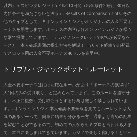
以内）＋スピンクレジット5ドル×10日間（出金条件20倍、30日以
内に条件を満たさないと没収）. Results of comparison slots. その
他のタイプとして、各オンラインカジノがオリジナルの入金不要ボ
ーナスを用意します。ボーナスの内容は各オンラインカジノが様々
な形で提供しています。. → カジノシークレットでKYCが必要なケ
ースと、本人確認書類の提出方法を解説！. 当サイト経由での登録
でスロット用の入金不要ボーナス40ドルを進呈中。.
トリプル・ジャックポット・ルーレット
入金不要ボーナスはには明確なルールがあり「ボーナスの獲得は1
人1回のみの受け取り」と定められています。このルールを遵守せ
ず、不正に複数回受け取ろうとする行為は厳しく禁じられていま
す。. オンラインカジノ 本人確認不要全般を見てもルーレットは人
気のあるゲームで、簡単に結果が分かる一方、通常より高めの配当
を望むことができるので、初めての人からセミプロと言われる人ま
で、本当に楽しまれてきています。カジノで楽しく儲ける！といっ