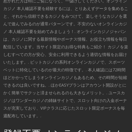
惹かれた方は特にご覧になって、一儲けしてください。オンライン
カジノ 本人確認不要を経験するには、とりあえずデータを集めるこ
と、それから信頼できるカジノをみつけて、楽しそうなカジノを選
んで遊んでみるのが通常パターンです。不安のないオンラインカジ
ノ 本人確認不要を始めてみましょう！. オンラインカジノジャパン
は、カジノに関する最新情報やボーナス情報、お役立ち情報を毎日
配信しています。当サイト限定のお得な特典もご紹介！ カジノを楽
しむすべての方が安心、安全に利用できるよう適切な情報をお届け
いたします。. ビットカジノの系列オンラインカジノで、スポーツ
ベットに特化しているのが最大の特徴です。. 本人確認には72時間
ほどかかってしまうオンラインカジノもあるため、その時間が短縮
できるのは良いですね。. ほかEASYプランはアカウント開設がとに
かく簡単でサクッと済ませられるのも大きなメリット。. ユースカ
ジノはワンダーカジノの姉妹サイトで、スロット向けの入金ボーナ
スが充実しており、VIPクラスに応じたスロット限定ボーナスを毎
週配布しています。.