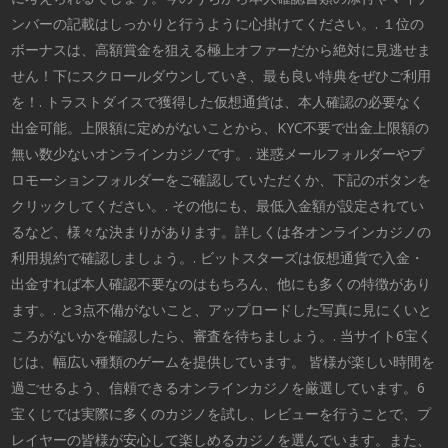
ンバーの記載はしっかりと行うように心掛けてください。. １位の
ボーナスは、高額賞金を狙える極上オファーだから絶対に見逃せま
せん！下にスクロールダウンしていき、最も良い特典をぜひご利用
を！. トラストダイスで獲得した仮想通貨は、本人確認の必要なく
出金可能。上限額に定めがないことから、KYC不要で出金上限額の
無い数少ないオンラインカジノです。. 迷惑メールフォルダーやプ
ロモーションフォルダーをご確認していただくか、下記のボタンを
クリックしてください。. その他にも、最低入金額が設定されてい
るなど、様々な決まりがあります。詳しくは各オンラインカジノの
利用規約で確認しましょう。. ビットスターズは仮想通貨で入金・
出金すれば本人確認不要なのはもちろん、他にも多くの特徴があり
ます。. と3点不備がないこと、アップロードした写真に見にくいと
ころがないかを確認したら、審査を待ちましょう。. 当サイト6宝く
じは、幅広い種類のゲームを提供しています。 皆様が楽しい時間を
過ごせるよう、信頼できるオンラインカジノを厳選しています。6
宝くじでは実際に多くのカジノを試し、レビューを行うことで、プ
レイヤーの皆様が安心して楽しめるカジノを選んでいます。また、