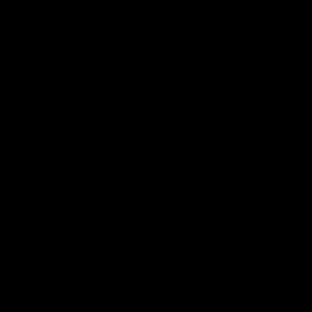
Best Wishes to A