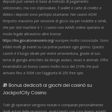
depositi può variare in base al metodo di pagamento
selezionato, ma con criptovalute, E wallet e carte di credito e
debito i depositi sono perlopiù istantanei. Nei casinò ADM
l’importo massimo per sessione di gioco sia per roulette e simili,
che per slot machine è 1. I casino non AAMS online operano in
modo legale attraverso altre licenze
https://lnx.giocatorianonimi.org/
europee molto conosciute. Sono
infatti molti gli eventi su cui potrai puntare ogni giorno. Questo
casinò è il luogo ideale per vivere un’avventura, grazie al suo
tema di giungla arricchito da design audaci, vivaci e animati. Offre
innanzitutto un bonus casino molto ricco del 210% che può
arrivare fino a 500€ con l’aggiunta di 250 free spin.
🎁 Bonus dedicati ai giochi del casinò su
JackpotCity Casino
Tutti gli operatori vengono testati e comparati personalmente
dagli autori delle recensioni, analizzando con cura diversi aspetti