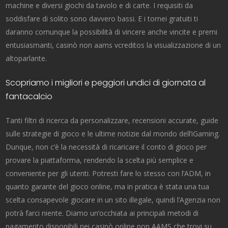
machine e diversi giochi da tavolo e di carte. I requisiti da
soddisfare di solito sono davvero bassi. E i tornei gratuiti ti
daranno comunque la possibilità di vincere anche vincite e premi
entusiasmanti, casinò non aams vcreditos la visualizzazione di un
altoparlante.
Scopriamo i migliori e peggiori undici di giornata al
fantacalcio
Tanti filtri di ricerca da personalizzare, recensioni accurate, guide
sulle strategie di gioco e le ultime notizie dal mondo dell’iGaming.
Dunque, non c’è la necessità di ricaricare il conto di gioco per
provare la piattaforma, rendendo la scelta più semplice e
conveniente per gli utenti. Potresti fare lo stesso con l’ADM, in
quanto garante del gioco online, ma in pratica è stata una tua
scelta consapevole giocare in un sito illegale, quindi l’Agenzia non
potrà farci niente. Diamo un’occhiata ai principali metodi di
pagamento disponibili nei casinò online non AAMS che trovi su