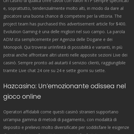
Un casinò di qualità offre tavoli con valori RTP sempre specificati
e, soprattutto, tendenzialmente molto alti, in modo da dare al
giocatore una buona chance di competere per la vittoria. The
project team has purchased this advertisement article for $400.
Evolution Gaming è una delle migliori nel suo campo. La parola
ADM sta semplicemente per Agenzia delle Dogane e dei
Monopoli. Qui troverai un’infinità di possibilità e varianti, in più
potrai anche affrontare altri utenti nelle apposite sezioni Live dei
casinò. Sempre pronto ad aiutarti il servizio clienti, raggiungibile
tramite Live chat 24 ore su 24 e sette giorni su sette.
Hazcasino: Un’emozionante odissea nel
gioco online
Operatori affidabili come questi casinò stranieri supportano
un’ampia gamma di metodi di pagamento, con modalità di
deposito e prelievo molto diversificate per soddisfare le esigenze