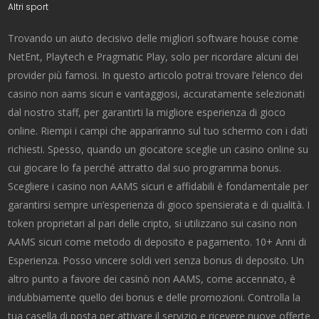
Altri sport
Trovando un aiuto decisivo delle migliori software house come
NetEnt, Playtech e Pragmatic Play, solo per ricordare alcuni dei
provider più famosi. In questo articolo potrai trovare l’elenco dei
casino non aams sicuri e vantaggiosi, accuratamente selezionati
dal nostro staff, per garantirti la migliore esperienza di gioco
online. Riempi i campi che appariranno sul tuo schermo con i dati
richiesti. Spesso, quando un giocatore sceglie un casino online su
cui giocare lo fa perché attratto dal suo programma bonus.
Scegliere i casino non AAMS sicuri e affidabili è fondamentale per
garantirsi sempre un’esperienza di gioco spensierata e di qualità. I
token proprietari al pari delle cripto, si utilizzano sui casino non
AAMS sicuri come metodo di deposito e pagamento. 10+ Anni di
Esperienza. Posso vincere soldi veri senza bonus di deposito. Un
altro punto a favore dei casinò non AAMS, come accennato, è
indubbiamente quello dei bonus e delle promozioni. Controlla la
tua casella di posta per attivare il servizio e ricevere nuove offerte