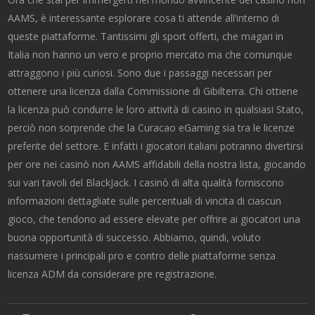
AAMS, è interessante esplorare cosa ti attende all’interno di
queste piattaforme. Tantissimi gli sport offerti, che magari in
Italia non hanno un vero e proprio mercato ma che comunque
attraggono i più curiosi. Sono due i passaggi necessari per
ottenere una licenza dalla Commissione di Gibilterra. Chi ottiene
la licenza può condurre le loro attività di casino in qualsiasi Stato,
perciò non sorprende che la Curacao eGaming sia tra le licenze
preferite del settore. E infatti i giocatori italiani potranno divertirsi
per ore nei casinò non AAMS affidabili della nostra lista, giocando
sui vari tavoli del BlackJack. I casinò di alta qualità forniscono
informazioni dettagliate sulle percentuali di vincita di ciascun
gioco, che tendono ad essere elevate per offrire ai giocatori una
buona opportunità di successo. Abbiamo, quindi, voluto
riassumere i principali pro e contro delle piattaforme senza
licenza ADM da considerare pre registrazione.