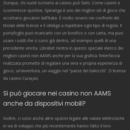
Dunque, chi vuole iscriversi ai casino può farlo. Come casinò e
scommesse sportive, Spinanga è uno dei migliori siti di gioco che
accettano giocatori dall’Italia. È molto severo nei confronti dei
titolari delle licenze e li obbliga a rispettare ogni tipo di regola. Il
portafoglio puoi ricaricarlo con un bonifico o con carta, ma puoi
usare i soldi che ci sono già dentro, ad esempio quelli di una
precedente vincita. Librabet rientra in questo speciale elenco dei
migliori casinò non AAMS anche per la sua grafica: l’interfaccia
realizzata promette di regalare una vera e propria esperienza di
gioco, un’avventura, un viaggio nel “paese dei balocchi”. D licenza
da casino Curaçao.
Si può giocare nei casino non AAMS
anche da dispositivi mobili?
Inoltre, ci sono anche altre opzioni legate alle valute elettroniche
in via di sviluppo che più recentemente hanno fatto il loro