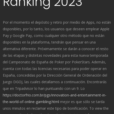
Ranking 2023
Por el momento el depósito y retiro por medio de Apps, no están
disponibles, por lo tanto, los usuarios que deseen emplear Apple
Pay y Google Pay, como cualquier otro método que no están
disponibles en la plataforma, tendrán que pensar en una
alternativa diferente. Próximamente se darán a conocer el resto
de las etapas y distintas novedades para esta nueva temporada
del Campeonato de España de Poker por PokerStars. Además,
cuenta con todas las licencias necesarias para poder operar en
España, concedidas por la Dirección General de Ordenación del
Juego DGOJ, las cuales detallamos a continuación. Encontrarás
que en Tripadvisor lo han puntuando con un 9. Lo
https://doctorfrio.com.br/pgs/innovation-and-entertainment-in-
the-world-of-online-gambling.html
mejor es que sólo se tarda
unos minutos en reclamar este tipo de bonificación. To view the