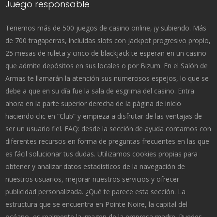
Juego responsable
Tenemos más de 500 juegos de casino online, ¡y subiendo. Más
de 700 tragaperras, incluidas slots con jackpot progresivo propio,
25 mesas de ruleta y cinco de blackjack te esperan en un casino
que admite depósitos en sus locales o por Bizum. En el Salón de
Armas te llamarán la atención sus numerosos espejos, lo que se
debe a que en su día fue la sala de esgrima del casino. Entra
ahora en la parte superior derecha de la página de inicio
haciendo clic en “Club” y empieza a disfrutar de las ventajas de
ser un usuario fiel. FAQ: desde la sección de ayuda contamos con
diferentes recursos en forma de preguntas frecuentes en las que
es fácil solucionar tus dudas. Utilizamos cookies propias para
obtener y analizar datos estadísticos de la navegación de
nuestros usuarios, mejorar nuestros servicios y ofrecer
publicidad personalizada. ¿Qué te parece esta sección. La
estructura que se encuentra en Pointe Noire, la capital del
océano, es realmente la imagen de la empresa madre. Puedes