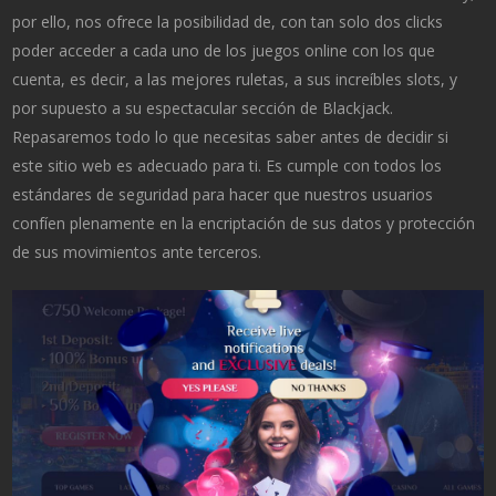
por ello, nos ofrece la posibilidad de, con tan solo dos clicks
poder acceder a cada uno de los juegos online con los que
cuenta, es decir, a las mejores ruletas, a sus increíbles slots, y
por supuesto a su espectacular sección de Blackjack.
Repasaremos todo lo que necesitas saber antes de decidir si
este sitio web es adecuado para ti. Es cumple con todos los
estándares de seguridad para hacer que nuestros usuarios
confíen plenamente en la encriptación de sus datos y protección
de sus movimientos ante terceros.