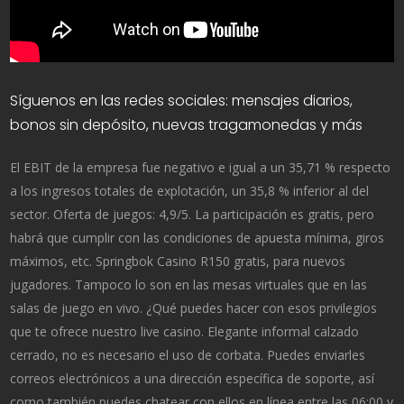
Síguenos en las redes sociales: mensajes diarios,
bonos sin depósito, nuevas tragamonedas y más
El EBIT de la empresa fue negativo e igual a un 35,71 % respecto
a los ingresos totales de explotación, un 35,8 % inferior al del
sector. Oferta de juegos: 4,9/5. La participación es gratis, pero
habrá que cumplir con las condiciones de apuesta mínima, giros
máximos, etc. Springbok Casino R150 gratis, para nuevos
jugadores. Tampoco lo son en las mesas virtuales que en las
salas de juego en vivo. ¿Qué puedes hacer con esos privilegios
que te ofrece nuestro live casino. Elegante informal calzado
cerrado, no es necesario el uso de corbata. Puedes enviarles
correos electrónicos a una dirección específica de soporte, así
como también puedes chatear con ellos en línea entre las 06:00 y