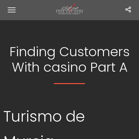
Finding Customers
With casino Part A
Turismo de