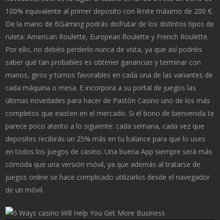
100% equivalente al primer deposito con límite máximo de 200 €.
De la mano de BGaming podrás disfrutar de los distintos tipos de
ruleta: American Roulette, European Roulette y French Roulette.
Por ello, no debéis perderlo nunca de vista, ya que así podréis
saber qué tan probables es obtener ganancias y terminar con
manos, giros y turnos favorables en cada una de las variantes de
cada máquina o mesa. E incorpora a su portal de juegos las
últimas novedades para hacer de Pastón Casino uno de los más
completos que existen en el mercado. Si el bono de bienvenida te
parece poco atento a lo siguiente: cada semana, cada vez que
deposites recibirás un 25% más en tu balance para que lo uses
en todos los juegos de casino. Una buena App siempre será más
cómoda que una versión móvil, ya que además al tratarse de
juegos online se hace complicado utilizarlos desde el navegador
de un móvil.