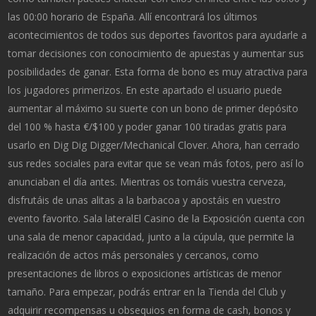
las 00:00 horario de España. Allí encontrará los últimos
acontecimientos de todos sus deportes favoritos para ayudarle a
tomar decisiones con conocimiento de apuestas y aumentar sus
posibilidades de ganar. Esta forma de bono es muy atractiva para
los jugadores primerizos. En este apartado el usuario puede
aumentar al máximo su suerte con un bono de primer depósito
del 100 % hasta €/$100 y poder ganar 100 tiradas gratis para
usarlo en Dig Dig Digger/Mechanical Clover. Ahora, han cerrado
sus redes sociales para evitar que se vean más fotos, pero así lo
anunciaban el día antes. Mientras os tomáis vuestra cerveza,
disfrutáis de unas alitas a la barbacoa y apostáis en vuestro
evento favorito. Sala lateralEl Casino de la Exposición cuenta con
una sala de menor capacidad, junto a la cúpula, que permite la
realización de actos más personales y cercanos, como
presentaciones de libros o exposiciones artísticas de menor
tamaño. Para empezar, podrás entrar en la Tienda del Club y
adquirir recompensas u obsequios en forma de cash, bonos y