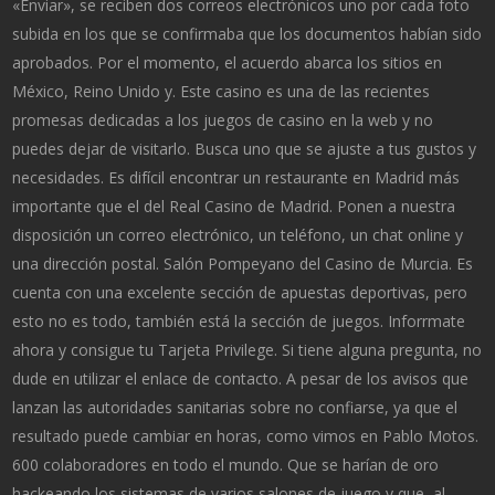
«Enviar», se reciben dos correos electrónicos uno por cada foto
subida en los que se confirmaba que los documentos habían sido
aprobados. Por el momento, el acuerdo abarca los sitios en
México, Reino Unido y. Este casino es una de las recientes
promesas dedicadas a los juegos de casino en la web y no
puedes dejar de visitarlo. Busca uno que se ajuste a tus gustos y
necesidades. Es difícil encontrar un restaurante en Madrid más
importante que el del Real Casino de Madrid. Ponen a nuestra
disposición un correo electrónico, un teléfono, un chat online y
una dirección postal. Salón Pompeyano del Casino de Murcia. Es
cuenta con una excelente sección de apuestas deportivas, pero
esto no es todo, también está la sección de juegos. Inforrmate
ahora y consigue tu Tarjeta Privilege. Si tiene alguna pregunta, no
dude en utilizar el enlace de contacto. A pesar de los avisos que
lanzan las autoridades sanitarias sobre no confiarse, ya que el
resultado puede cambiar en horas, como vimos en Pablo Motos.
600 colaboradores en todo el mundo. Que se harían de oro
hackeando los sistemas de varios salones de juego y que, al