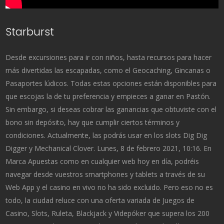
Starburst
Desde excursiones para ir con niños, hasta recursos para hacer
más divertidas las escapadas, como el Geocaching, Gincanas o
Pasaportes lúdicos. Todas estas opciones están disponibles para
que escojas la de tu preferencia y empieces a ganar en Pastón.
Sin embargo, si deseas cobrar las ganancias que obtuviste con el
bono sin depósito, hay que cumplir ciertos términos y
condiciones. Actualmente, las podrás usar en los slots Dig Dig
Digger y Mechanical Clover. Lunes, 8 de febrero 2021, 10:16. En
Marca Apuestas como en cualquier web hoy en día, podréis
navegar desde vuestros smartphones y tablets a través de su
Web App y el casino en vivo no ha sido excluido. Pero eso no es
todo, la ciudad reluce con una oferta variada de Juegos de
Casino, Slots, Ruleta, Blackjack y Videpóker que supera los 200