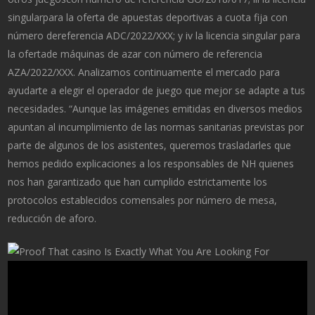
singularpara la oferta de apuestas deportivas a cuota fija con
número dereferencia ADC/2022/XXX; y iv la licencia singular para
la ofertade máquinas de azar con número de referencia
AZA/2022/XXX. Analizamos continuamente el mercado para
ayudarte a elegir el operador de juego que mejor se adapte a tus
necesidades. “Aunque las imágenes emitidas en diversos medios
apuntan al incumplimiento de las normas sanitarias previstas por
parte de algunos de los asistentes, queremos trasladarles que
hemos pedido explicaciones a los responsables de NH quienes
nos han garantizado que han cumplido estrictamente los
protocolos establecidos comensales por número de mesa,
reducción de aforo.