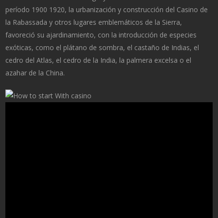
período 1900 1920, la urbanización y construcción del Casino de
la Rabassada y otros lugares emblemáticos de la Sierra,
favoreció su ajardinamiento, con la introducción de especies
exóticas, como el plátano de sombra, el castaño de Indias, el
cedro del Atlas, el cedro de la India, la palmera excelsa o el
azahar de la China.