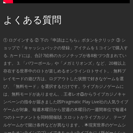
よくある質問
① ログインする ② 下の『申請はこちら』ボタンをクリック ③ シ
ョップで「キャッシュバックの登録」アイテムを１コインで購入す
る. カードには、合計7絵柄のカジノチップが各8枚づつ含まれてい
ます。 3. 「パワーボール」や「メガミリオンズ」など、20種以上
存在する世界中のロトが楽しめるオンラインロトサイト。. 無料プ
レイモードの遊び方は、ログアウトした状態で好きなゲームを選
び、「無料モード」を選択するだけです。ライブカジノゲームに
は、無料モードがありません。. 王者レオ🦁からライブカジノキャ
ンペーンの指令が届きました💌Pragmatic Play Live社の人気ライブ
ゲームが対象、毎週木曜日から翌週の木曜日の一週間単位で毎週4
つのトーナメントを同時開催🙌. スロットかライブカジノ、テーブ
ルゲームかで賭け条件などが異なります。. 🌟現実世界のゲームシ
ョーをオンラインでプレイできちゃう♪ライブカジノ版ゲームショ