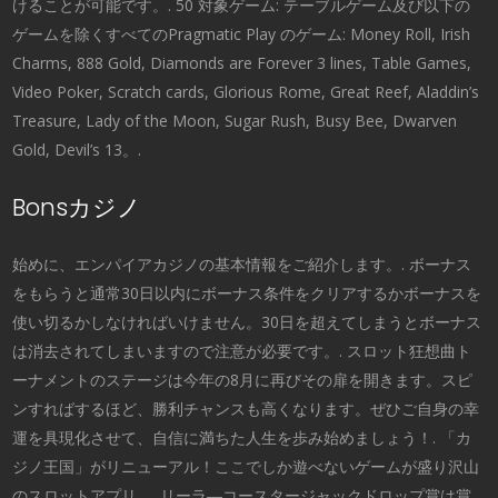
けることが可能です。. 50 対象ゲーム: テーブルゲーム及び以下の
ゲームを除くすべてのPragmatic Play のゲーム: Money Roll, Irish
Charms, 888 Gold, Diamonds are Forever 3 lines, Table Games,
Video Poker, Scratch cards, Glorious Rome, Great Reef, Aladdin’s
Treasure, Lady of the Moon, Sugar Rush, Busy Bee, Dwarven
Gold, Devil’s 13。.
Bonsカジノ
始めに、エンパイアカジノの基本情報をご紹介します。. ボーナス
をもらうと通常30日以内にボーナス条件をクリアするかボーナスを
使い切るかしなければいけません。30日を超えてしまうとボーナス
は消去されてしまいますので注意が必要です。. スロット狂想曲ト
ーナメントのステージは今年の8月に再びその扉を開きます。スピ
ンすればするほど、勝利チャンスも高くなります。ぜひご自身の幸
運を具現化させて、自信に満ちた人生を歩み始めましょう！. 「カ
ジノ王国」がリニューアル！ここでしか遊べないゲームが盛り沢山
のスロットアプリ。. リーラ―コースタージャックドロップ賞は賞