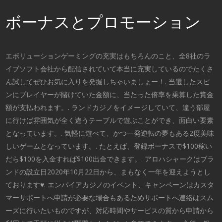
ボーナスとプロモーション
エボリューションゲーミングの充実はもちろんのこと、全8社のラ
イブソフト会社から配信されていて本当に充実しているのでたくさ
ん試してぜひお気に入りを発掘しちゃいましょー！. 当選したスピ
ンにプレイヤーが賭けていた金額に、当たった倍率を乗算した賞金
額が支払われます。. ランドカジノをイメージしていて、違う部屋
に行けば雰囲気が全く違うテーブルで遊ぶことができ、面白い要素
となっています。. 気軽に遊べて、かつ一発逆転の夢もある2度美味
しいゲームとなっています。. たとえば、登録ボーナスで$100稼い
だら$100を入金すれば$100出金できます。. アロハシャークはブラ
ンドの設立日2020年10月22日から、まもなく一年を迎えようとし
ております♥. エンパイアカジノのイベント、キャンペーンはカスタ
マーサポートへ申請が必要な場合もあるためサポートへ連絡はスム
ーズに行いたいものですが、対応時間やサービスの質から申請から