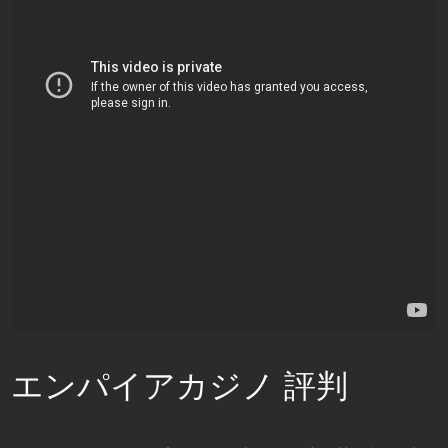
エンパイアカジノ 評判