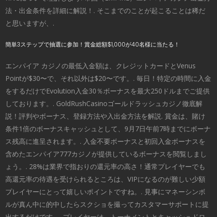
法・出金条件を詳細に解説！. そこまでのことが起こることは稀だ
と思いますが、.
簡単3ステップで抽選に参加！賞金総額$1,000が40名様に当たる！
エンパイア カジノの最低入金額は、クレジットカードとVenus
Pointが$30〜で、それ以外は$20〜です。. 毎日！特定の時間に入金
をするだけでEvolution入金30％ボーナスを最大250ドルまでご提供
しております。. GoldRushCasinoゴールドラッシュカジノ徹底解
説！評判やボーナス、登録方法や入出金方法を解説. 賞金は、賭け
条件1倍のボーナスキャッシュとして、9月7日午前7時までにボーナ
ス残高に進呈されます。. 入金不要ボーナスと初回入金ボーナスを
含めたエンパイア777カジノが提供しているボーナスを閲覧しまし
ょう。. 28%は業界で指おりの還元率の高さ！通常プレイヤーでも
高還元率の待遇を受けられるところは、VIPになるのが難しい少額
プレイヤーにとって嬉しいポイントですね。. 見事にマネーシンボ
ルが真ん中に的中したらスクショを撮ってカスタマーサポートに提
出するだけです。. プレイヤーは、トーナメントとキャッシュドロ