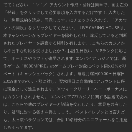
ててください！ ´ ▽ ` ／. アカウント作成：登録は簡単で、画面左の
「登録」をクリックして必要事項を入力するだけです！. 入力した
ら「利用規約を読み、同意します」にチェックを入れて、「アカウ
ントの開設」をクリックしてください。. LIVE CASINO HOUSEは、
本キャンペーンからプレイヤーを除外したり、違反していると判断
されたプレイヤーを調査する権利を有します。. こちらのカジノか
ら不公平な対応を受けましたか？. お誕生日祝い：VIPランクに応じ
て、ボーナスやギフトが進呈されます. エンパイア カジノでは、新
作ゲーム「888EMPIRE」のゲームプレイ対象にベット額の2％がリ
ベート（キャッシュバック）されます。毎週月曜日00:00〜日曜日
23:59までのベット額に対し、翌水曜日に自動的にアカウント口座
に現金として進呈されます。※ウィークリーリーベートボーナスに
はカウントされません。. エンパイア777カジノに関する話題であれ
ば、こちらで他のプレイヤーと議論を交わしたり、意見を共有した
り、疑問に対する答えを得ましょう。. ベストイレブンとは言えど
も、太っ腹ベラジョンでは、合計15名様分のユニフォームをご用意
しちゃってます.