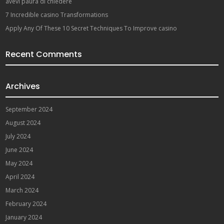
avevi paura di chiedere
7 Incredible casino Transformations
Apply Any Of These 10 Secret Techniques To Improve casino
Recent Comments
Archives
September 2024
August 2024
July 2024
June 2024
May 2024
April 2024
March 2024
February 2024
January 2024