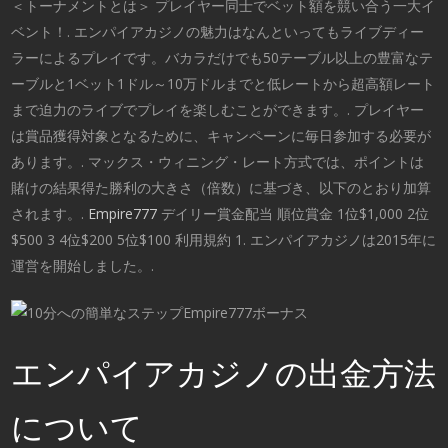
＜トーナメントとは＞ プレイヤー同士でベット額を競い合う一大イ
ベント！. エンパイアカジノの魅力はなんといってもライブディー
ラーによるプレイです。バカラだけでも50テーブル以上の豊富なテ
ーブルと1ベット1ドル～10万ドルまでと低レートから超高額レート
まで迫力のライブでプレイを楽しむことができます。. プレイヤー
は賞品獲得対象となるために、キャンペーンに毎日参加する必要が
あります。. マックス・ウィニング・レート方式では、ポイントは
賭けの結果得た勝利の大きさ（倍数）に基づき、以下のとおり加算
されます。.
Empire777
デイリー賞金配当 順位賞金 1位$1,000 2位
$500 3 4位$200 5位$100 利用規約 1. エンパイアカジノは2015年に
運営を開始しました。.
エンパイアカジノの出金方法
について