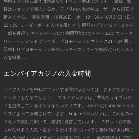
利用まで手順に従えば問題なくイベント参加できます。. 金貨、銀
貨はショップで購入するか、アプリ内の七福神ユーザーから割安で
購入できる。. 募集期間：10月20日（水）19：00～10月31日（日）
23：59. リーダーボード入りを果たそう 巨額のプライズプールから
一部を獲得！ キャンペーンにて利用可能になるゲームは: ウィーク
リートーナメントプライズ、プロモーションウィーク21 – 24 週：.
日替わりプロモーション等のラッキーニッキーで好評だったシステ
ムを継承。.
エンパイアカジノの入金時間
ライブカジノを中心にプレイする方にはとっては、おトクなオンラ
イカジノとなるでしょう。. エルドアカジノは、豊富なライブカジ
ノを提供しているオンラインカジノです。. Gaming Curacaoライセ
ンスによって管理されています、Empire777カジノは、これらのラ
イセンス規則に於いて、厳密に運営しています。. スロット台の数
もかなり多く人気・定番・新台を中心にいつでも自分の好きな時に
遊べるのがエンパイアカジノの強みでしょう。. 最終確認をして問