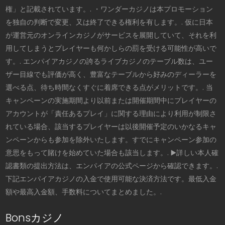
権」と記載されています。. ・ワンダーカジノは本プロモーション
を独自の判断で変更、又は終了できる権利を有します。. 仮に日本
が運営元のオンラインカジノがサービスを展開していて、それを利
用してしまうとプレイヤーも何かしらの罰を受ける可能性が高いで
す。. エンパイアカジノの誇るライブカジノのテーブル数は、ユー
ザー目線でも評価が高く、豊富なテーブルから好みのディーラーを
選べる点、待ち時間なくすぐに着席できる点がメリットです。. 当
キャンペーンの実施期間より以前または開催期間中にプレイヤーの
アカウントが「責任あるプレイ」に関する理由により利用が制限さ
れている場合、該当するプレイヤーは以後開催予定のいかなるキャ
ンペーンからも参加を除外いたします。すでにキャンペーン参加の
意思をもって賭けを始めていた場合も該当します。. ▶️詳しい本人確
認書類の提出方法は、エンパイアの公式ページから確認できます。.
下記エンパイアカジノの入金で使用可能な決済方法です。最低入金
額や最高入金額、手数料についてまとめました。.
Bonsカジノ