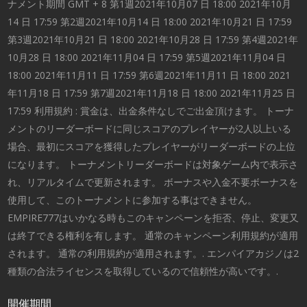
ナメント期間 GMT + 8 第1週2021年10月07 日 18:00 2021年10月
14 日 17:59 第2週2021年10月14 日 18:00 2021年10月21 日 17:59
第3週2021年10月21 日 18:00 2021年10月28 日 17:59 第4週2021年
10月28 日 18:00 2021年11月04 日 17:59 第5週2021年11月04 日
18:00 2021年11月11 日 17:59 第6週2021年11月11 日 18:00 2021
年11月18 日 17:59 第7週2021年11月18 日 18:00 2021年11月25 日
17:59 利用規約 : 賞金は、出金条件なしでご出金頂けます。 トーナ
メントのリーダーボードに同じスコアのプレイヤーが2人以上いる
場合、最初にスコアを獲得したプレイヤーがリーダーボードの上位
になります。 トーナメントリーダーボードは対象ゲーム内で表示さ
れ、リアルタイムで更新されます。 ボーナスや入金不要ボーナスを
使用して、このトーナメントに参加する事はできません。
EMPIRE777はいかなる時もこのキャンペーンを拒否、停止、変更又
は終了できる権利を有します。 通常のキャンペーン利用規約が適用
されます。 通常の利用規約が適用されます。. エンパイアカジノは2
種類の合法ライセンスを取得しているので信頼性が高いです。.
開催期間