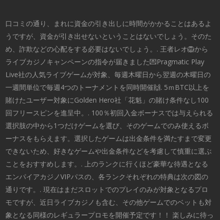
口コミの通り、まれに資金の引き出しに時間がかかることはあるよ
うですが、資金が引き出せないということはないでしょう。そのた
め、詐欺などの心配をする必要はないでしょう。. 王者レオ🦁から
ライブカジノキャンペーンの指令が届きました💌Pragmatic Play
Live社の人気ライブゲームが対象、毎週木曜日から翌週の木曜日の
一週間単位で毎週4つのトーナメントを同時開催🙌. 5ｍBTC以上を
賭けたユーザー対象にGolden Hero社「花魁」の賭け条件なし100
回フリースピンを進呈中。. 100％初回入金ボーナスでは与えられる
選択肢の中から1つだけゲームを選び、そのゲームでのみ使えるボ
ーナスをもらえます。選択したゲームは出金条件を満たすまで変更
できないため、好きなゲームや出金条件などを考慮して慎重に選ぶ
ことをおすすめします。. 上のランクに行くほど豪華な待遇となる
エンパイアカジノVIPパスの、各ランクそれぞれの特典は次の図の
通りです。. 現在はまだスロットでのプレイのみが対象となるプロ
モですが、近日ライブカジノも含む、その他ゲームでのベットも対
象となる同様のレギュラープロモを開催予定です！！ 楽しみに待っ