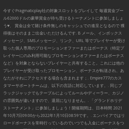
今すぐPragmaticplay社の対象スロットをプレイして 毎週賞金プー
ル62000ドルの豪華賞金が待ち受けるトーナメントに参加しましょ
う♥、 賞金は全て賭け条件無しのキャッシュでの進呈となるので 獲
得後はそのままご出金いただけるんです. B メール、インボックス
メッセージ、SMSメッセージ、リンク、URL 等でプレイヤーが受け
取った個人専用のプロモーションオファーまたはボーナス（特定プ
レイヤーにのみ利用可能なプロモーションオファーまたはボーナス
など）を対象とならないプレイヤーと共有すること。これには他の
プレイヤーが受け取ったプロモーション、ボーナスが転送され、あ
なたがそれにアクセスする場合も含まれます；. Empire777のカス
タマーサポートチームは、以下の言語に対応しています。. 同じブ
ラックジャックでもテーブルによってルールやディーラー、カジノ
の雰囲気が違いますので、退屈になりません。. 「グランドホリデ
ストーナメント」に参加しましょう！開催期間は、日本時間 2021
年10月7日09:00から2022年1月10日08:59です。. エンパイアではリ
ロードボーナスを常時行っているのでいつでも入金にボーナスをつ