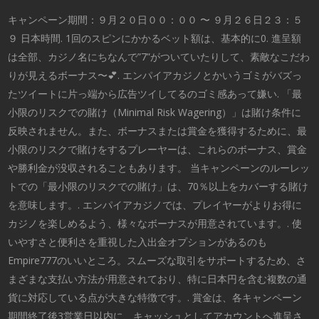
キャンペーン期間：９月２０日００：００ 〜 ９月２６日２３：５
９ 日本時間. 1回のスピンにかかるベット額は、基本的に0. 進呈額
は全部、カジノ名にちなんで”7”がついていたりして、素敵なこだわ
りが見えるボーナス〜💕. エンパイアカジノとかいうゴミがバズっ
たツイートに片っ端から広告ツイしてるのゴミ感あって嫌い. 「最
小限のリスクでの賭け（Minimal Risk Wagering）」は賭け条件に
反映されません。また、ボーナスまたは賞金を獲得するために、最
小限のリスクで賭けをするプレーヤーは、これらのボーナス、賞金
や勝利金が没収されることもあります。 当キャンペーンのルーレッ
トでの「最小限のリスクでの賭け」は、70％以上をカバーする賭け
を意味します。. エンパイアカジノでは、プレイヤーがよりお得に
カジノを楽しめるよう、様々なボーナスが用意されています。. 使
いやすさと便利さを重視した入出金オプションがあるのも
Empire777のいいところ。スムーズな取引をサポートするため、さ
まざまな支払い方法が用意されており、特に日本円を含む複数の通
貨に対応している点が大きな特徴です。. 賞金は、各キャンペーン
期間終了後3営業日以内に、キャッシュとしてアカウントへ進呈さ