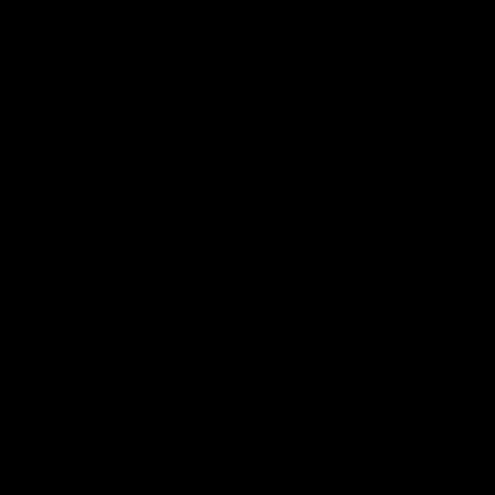
Migliori Siti Slot
Sicuri in Italia 