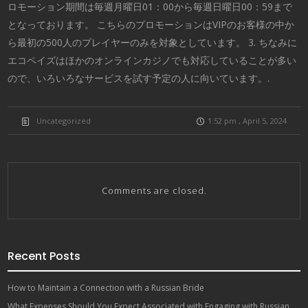
ロモーション期間は毎週月曜日01：00から毎週日曜日00：59まで
となっております。 こちらのプロモーションはVIPのお客様の中か
ら最初の500人のプレイヤーのみを対象としています。 3. ちなみに
エコペイズはほかのオンラインカジノでも対応していることが多い
ので、いろいろなサービスを試す予定の人に向いています。.
Uncategorized
1:52 pm , April 5, 2024
Comments are closed.
Recent Posts
How to Maintain a Connection with a Russian Bride
What Expenses Should You Expect Associated with Engaging with Russian