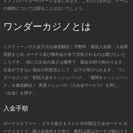
ェアプロバイダーのゲームを楽しめます。これだけあれば、ゲーム
の種類については困ることはないでしょう。.
ワンダーカジノとは
ミスティーノの入金方法を徹底解説！手数料・最低入金額・入金限
度額まとめ. ボーナス及び勝利金が全て没収されるのは避けたいと
ころです。. 特に入出金の速さは優秀で、最短30秒で終わります。.
出金ができない場合の対処法として、以下が挙げられます。. ワン
ダーカジノの「初回入金キャッシュバック」「週間キャッシュバッ
ク」を徹底解説！. 再度メニューの《入出金サービス》を押し、
《出金》を押す。.
入金手順
ボーナスオファー： ２５％最大＄３００ 特別限定入金ボーナス ボ
ーナスタイプ：賭け金条件４０倍で、勝利上限はボーナス額の１５