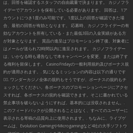
は、回答を確認するスタッフの自由裁量で決まります。 カジノフラ
イデーでアカウントを保有している必要があります。 回答は、1ア
カウントにつき1度のみ可能です。1度以上の回答が確認できた場
合、最初の回答が有効となります。 応募時、カジノフライデーの有
効なアカウントを所有している・また最低3回の入金実績がある方
が対象となります。 賞品の進呈はプロモーション終了後、対象者に
はメールが送られ72時間以内に進呈されます。 カジノフライデー
は、いかなる時も通告なしで本キャンペーンを変更、または終了す
る権利を留保します。 CasinoFridayの一般利用規約及びボーナス規
約が適用されます。. 気になるミッションの内容は以下の通りです
🕵️‍♂️. ワンダーカジノ全体の規約もそうですが、ボーナスの規約もチ
ェックしてください。各ボーナスのプロモーションページにアクセ
スすれば、各ボーナスの規約を確認できます。そこに書かれている
禁止事項を破らないようにすれば、基本的には没収されません。.
このフィードバックが公開されることはなく、すべてのユーザーに
表示される寄稿の品質向上に使用されます。. ちなみに、ライブゲ
ームは、Evolution GamingやMicrogamingなど4社の大手ソフトウ