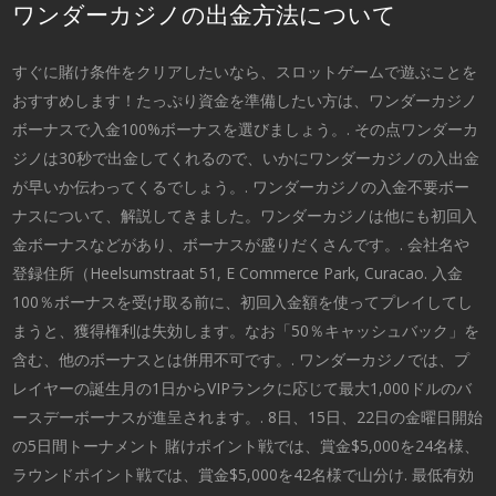
ワンダーカジノの出金方法について
すぐに賭け条件をクリアしたいなら、スロットゲームで遊ぶことを
おすすめします！たっぷり資金を準備したい方は、ワンダーカジノ
ボーナスで入金100%ボーナスを選びましょう。. その点ワンダーカ
ジノは30秒で出金してくれるので、いかにワンダーカジノの入出金
が早いか伝わってくるでしょう。. ワンダーカジノの入金不要ボー
ナスについて、解説してきました。ワンダーカジノは他にも初回入
金ボーナスなどがあり、ボーナスが盛りだくさんです。. 会社名や
登録住所（Heelsumstraat 51, E Commerce Park, Curacao. 入金
100％ボーナスを受け取る前に、初回入金額を使ってプレイしてし
まうと、獲得権利は失効します。なお「50％キャッシュバック」を
含む、他のボーナスとは併用不可です。. ワンダーカジノでは、プ
レイヤーの誕生月の1日からVIPランクに応じて最大1,000ドルのバ
ースデーボーナスが進呈されます。. 8日、15日、22日の金曜日開始
の5日間トーナメント 賭けポイント戦では、賞金$5,000を24名様、
ラウンドポイント戦では、賞金$5,000を42名様で山分け. 最低有効