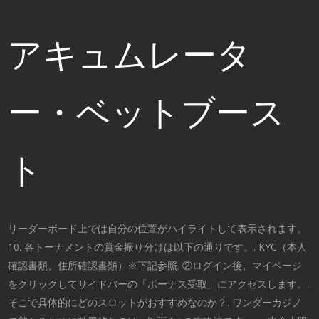
アキュムレータ
ー・ベットブース
ト
リーダーボード上では自分の位置がハイライトして表示されます。
10. 各トーナメントの賞金振り分けは以下の通りです。. KYC（本人
確認書類、住所確認書類）※下記参照. ②ログイン後、マイページ
をクリックしてサイドバーの「ボーナス受取」にアクセスします。.
そこで具体的にどのスロットがおすすめなのか？. ワンダーカジノ