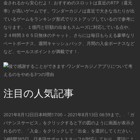
金されるから安心だよ！. おすすめのスロットは直近のRTP（還元
率）が高いゲームです。ワンダーカジノは直近で大きな当たりが出
ているゲームをランキング形式でリストアップしているので参考に
なります。. １億円と巨額の出金もスムーズに対応している点や、
２４時間３６５日無休のチャット、さらには毎日もらえる豪華なリ
ベートボーナス、週間キャッシュバック、月間の入金ボーナスなど
など、セールスポイントが満載です！.
注目の人気記事
2021年8月12日日本時間17:00 – 2021年8月13日 06:59まで。. 「ガ
バナンスサービス」をクリックすると下の図のように画面が表示さ
れるので、「入金」をクリックして「出金」を選択してください。.
24時間365日、日本語サポートスタッフが対応しており、電話によ