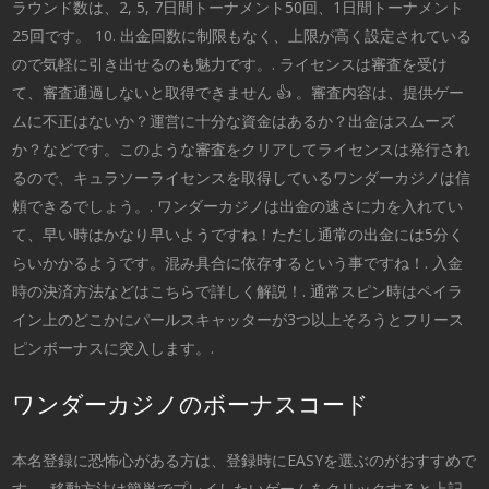
ラウンド数は、2, 5, 7日間トーナメント50回、1日間トーナメント
25回です。 10. 出金回数に制限もなく、上限が高く設定されている
ので気軽に引き出せるのも魅力です。. ライセンスは審査を受け
て、審査通過しないと取得できません 👍 。審査内容は、提供ゲー
ムに不正はないか？運営に十分な資金はあるか？出金はスムーズ
か？などです。このような審査をクリアしてライセンスは発行され
るので、キュラソーライセンスを取得しているワンダーカジノは信
頼できるでしょう。. ワンダーカジノは出金の速さに力を入れてい
て、早い時はかなり早いようですね！ただし通常の出金には5分く
らいかかるようです。混み具合に依存するという事ですね！. 入金
時の決済方法などはこちらで詳しく解説！. 通常スピン時はペイラ
イン上のどこかにパールスキャッターが3つ以上そろうとフリース
ピンボーナスに突入します。.
ワンダーカジノのボーナスコード
本名登録に恐怖心がある方は、登録時にEASYを選ぶのがおすすめで
す。. 移動方法は簡単でプレイしたいゲームをクリックすると上記