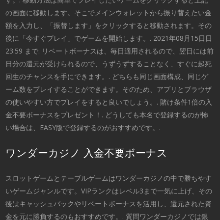
の画面に移動します。そこでメインウォレットから振り替えたい金
額を入力し、「振替します」をクリックすると移動されます。その
後に「今すぐプレイ」でゲームを開始します。. 2021年08月15日日
23:59 まで. リベートボーナスは、毎日適用されるので、翌日には前
日分の還元が受けられるので、うずうずすることなく、すぐに起死
回生のチャンスを手にできます。. どちらも同じ画面構成、同じゲ
ーム数をプレイすることができます。そのため、アプリとブラウザ
の使いやすい方でプレイをすると良いでしょう。. 賭け条件1倍の入
金不要ボーナスをプレゼント！. どうしても本名で登録するのが怖
い場合は、EASY版で登録するのがおすすめです。.
ワンダーカジノ 入金不要ボーナス
スロットゲームとテーブルゲームはワンダーカジノの中で勝ちやす
いゲームジャンルです。VIPランクはレベル3まで一気に上げ、その
後はキャッシュバックやリベートボーナスを活用し、還元された資
金を元に勝負するのもおすすめです。. 質問ワンダーカジノでは銀