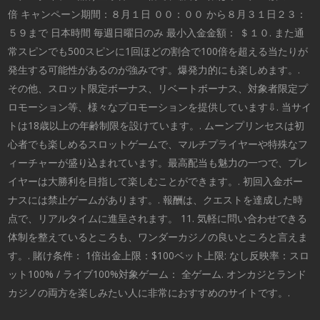
倍 キャンペーン期間：８月１日 ００：００ から８月３１日２３：
５９まで 日本時間 毎週日曜日のみ 最小入金金額： ＄１０. また通
常スピンでも500スピンに1回ほどの割合で100倍を超える当たりが
発生する可能性があるのが強みです。爆発力的にも楽しめます。.
その他、スロット限定ボーナス、リベートボーナス、対象者限定プ
ロモーション等、様々なプロモーションを提供しています⇩. 当サイ
トは18歳以上の年齢制限を設けています。. ムーンプリンセスは初
心者でも楽しめるスロットゲームで、マルチプライヤーや特殊なフ
ィーチャーが盛り込まれています。最高配当も魅力の一つで、プレ
イヤーは大勝利を目指して楽しむことができます。. 初回入金ボー
ナスには禁止ゲームがあります。. 報酬は、クエストを達成した時
点で、リアルタイムに進呈されます。 11. 気軽に問い合わせできる
体制を整えているところも、ワンダーカジノの良いところと言えま
す。. 賭け条件： 1倍出金上限：$100ベット上限: なし反映率：スロ
ット100% / ライブ100%対象ゲーム： 全ゲーム. オンカジとランド
カジノの両方を楽しみたい人に非常におすすめのサイトです。.