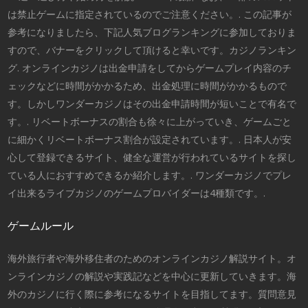
は禁止ゲームに指定されているのでご注意ください。. この記事が
参考になりましたら、下記人気ブログランキングに参加しておりま
すので、バナーをクリックして頂けると幸いです。カジノランキン
グ. オンラインカジノは出金申請をしてからゲームプレイ内容のチ
ェックなどに時間がかかるため、出金処理に時間がかかるもので
す。しかしワンダーカジノはその出金申請時間が短いことで有名で
す。. リベートボーナスの割合も徐々に上がっていき、ゲームごと
に細かくリベートボーナス割合が設定されています。. 日本人が安
心して登録できるサイト、健全な運営が行われているサイトを探し
ている人におすすめできるか紹介します。. ワンダーカジノでプレ
イ出来るライブカジノのゲームプロバイダーは4種類です。.
ゲームルール
海外旅行者や海外移住者のためのオンラインカジノ解説サイト。オ
ンラインカジノの解説や実践記などを中心に更新していきます。海
外のカジノに行く際に参考になるサイトを目指してます。質問意見