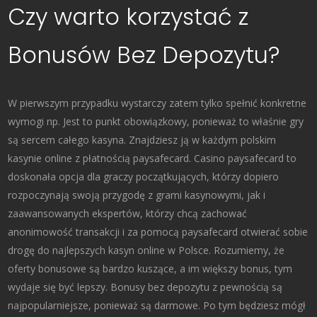
Czy warto korzystać z
Bonusów Bez Depozytu?
W pierwszym przypadku wystarczy zatem tylko spełnić konkretne
wymogi np. Jest to punkt obowiązkowy, ponieważ to właśnie gry
są sercem całego kasyna. Znajdziesz ją w każdym polskim
kasynie online z płatnością paysafecard. Casino paysafecard to
doskonała opcja dla graczy początkujących, którzy dopiero
rozpoczynają swoją przygodę z grami kasynowymi, jak i
zaawansowanych ekspertów, którzy chcą zachować
anonimowość transakcji i za pomocą paysafecard otwierać sobie
drogę do najlepszych kasyn online w Polsce. Rozumiemy, że
oferty bonusowe są bardzo kuszące, a im większy bonus, tym
wydaje się być lepszy. Bonusy bez depozytu z pewnością są
najpopularniejsze, ponieważ są darmowe. Po tym będziesz mógł