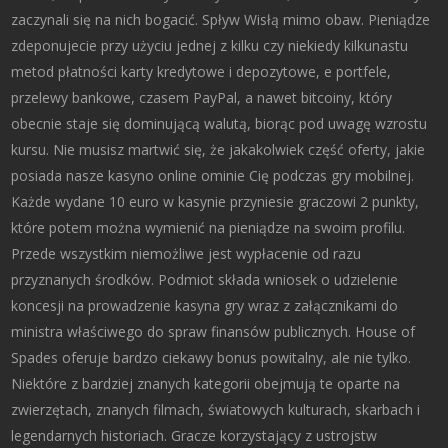
zaczynali się na nich bogacić. Spływ Wisłą mimo obaw. Pieniądze
zdeponujecie przy użyciu jednej z kilku czy niekiedy kilkunastu
metod płatności karty kredytowe i depozytowe, e portfele,
przelewy bankowe, czasem PayPal, a nawet bitcoiny, który
obecnie staje się dominującą walutą, biorąc pod uwagę wzrostu
kursu. Nie musisz martwić się, że jakakolwiek część oferty, jakie
posiada nasze kasyno online ominie Cię podczas gry mobilnej.
Każde wydane 10 euro w kasynie przyniesie graczowi 2 punkty,
które potem można wymienić na pieniądze na swoim profilu.
Przede wszystkim niemożliwe jest wypłacenie od razu
przyznanych środków. Podmiot składa wniosek o udzielenie
koncesji na prowadzenie kasyna gry wraz z załącznikami do
ministra właściwego do spraw finansów publicznych. House of
Spades oferuje bardzo ciekawy bonus powitalny, ale nie tylko.
Niektóre z bardziej znanych kategorii obejmują te oparte na
zwierzętach, znanych filmach, światowych kulturach, skarbach i
legendarnych historiach. Gracze korzystający z ustrojstw