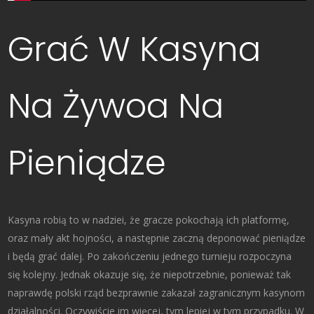
Grać W Kasyna
Na Żywoa Na
Pieniądze
Kasyna robią to w nadziei, że gracze pokochają ich platformę,
oraz mały akt hojności, a następnie zaczną deponować pieniądze
i będą grać dalej. Po zakończeniu jednego turnieju rozpoczyna
się kolejny. Jednak okazuje się, że niepotrzebnie, ponieważ tak
naprawdę polski rząd bezprawnie zakazał zagranicznym kasynom
działalności. Oczywiście im więcej, tym lepiej w tym przypadku. W