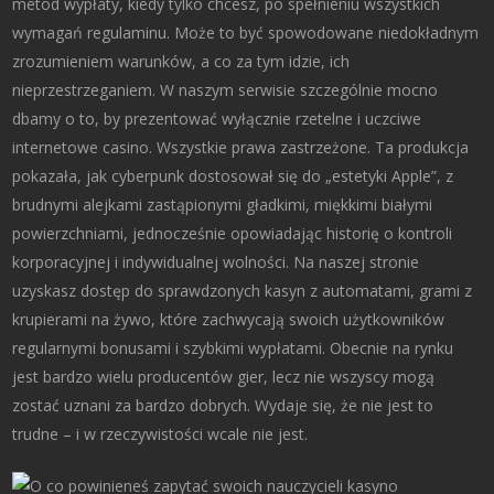
metod wypłaty, kiedy tylko chcesz, po spełnieniu wszystkich
wymagań regulaminu. Może to być spowodowane niedokładnym
zrozumieniem warunków, a co za tym idzie, ich
nieprzestrzeganiem. W naszym serwisie szczególnie mocno
dbamy o to, by prezentować wyłącznie rzetelne i uczciwe
internetowe casino. Wszystkie prawa zastrzeżone. Ta produkcja
pokazała, jak cyberpunk dostosował się do „estetyki Apple”, z
brudnymi alejkami zastąpionymi gładkimi, miękkimi białymi
powierzchniami, jednocześnie opowiadając historię o kontroli
korporacyjnej i indywidualnej wolności. Na naszej stronie
uzyskasz dostęp do sprawdzonych kasyn z automatami, grami z
krupierami na żywo, które zachwycają swoich użytkowników
regularnymi bonusami i szybkimi wypłatami. Obecnie na rynku
jest bardzo wielu producentów gier, lecz nie wszyscy mogą
zostać uznani za bardzo dobrych. Wydaje się, że nie jest to
trudne – i w rzeczywistości wcale nie jest.