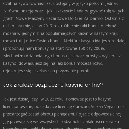
Czat na żywo również jest dostępny w języku polskim. Jednak
zarówno umiejętności, jak i szczęście będą odgrywać rolę w tych
grach. Nowe Maszyny Hazardowe Do Gier Za Darmo. Ostatnia z
nich miała miejsce w 2017 roku. Obecnie taki bonus odebrać
można w jednym z najpopularniejszych kasyn w naszym kraju –
mowa tutaj o Ice Casino bonus. Niektóre kasyna idą jeszcze dalej
i proponują nam bonusy na start równe 150 czy 200%.
Mechanizm działania tego bonusu jest więc prosty – wybierasz
kasyno, dowiadujesz się, na jaki bonus możesz liczyć,
rejestrujesz się i czekasz na przyznanie premii.
Jak znaleźć bezpieczne kasyno online?
Jak jest dzisiaj, czyli w 2022 roku. Ponieważ jest to kasyno
licencjonowane, posiadające licencję Curacao, Vulkan Vegas musi
przestrzegać zasad obrotu pieniędzmi. Pojęcie odpowiedzialnej
gry przewija się we wszystkich rodzajach działalności na rynku
hazardowym i nakłada na graczy obowiązek gry z zachowaniem