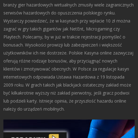
branży gier hazardowych wirtualnych zmusiły wiele zagranicznych
serwisów hazardowych do opuszczenia polskiego rynku.
Wystarczy powiedzieć, że w kasynach przy wpłacie 10 zł można
zagrać w gry takich gigantów jak NetEnt, Microgaming czy
Playtech. Polecamy, by w już w trakcie rejestracji pomyśleć o
bonusach. Wysokości prowizji lub zabezpieczeń i większość
użytkowników ich nie dostrzeże. Polskie Kasyna online zazwyczaj
oferują różne rodzaje bonusów, aby przyciągnąć nowych
klientów i zmotywować obecnych. W Polsce za regulacje kasyn
internetowych odpowiada Ustawa Hazardowa z 19 listopada
2009 roku. W grach takich jak blackjack ostateczny zakład może
być kilkakrotnie wyższy niż zakład pierwotny, jeśli gracz podwoi
lub podzieli karty. Istnieje opinia, że ​​przyszłość hazardu online
należy do urządzeń mobilnych.