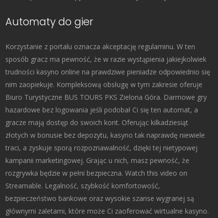
Automaty do gier
Korzystanie z portalu oznacza akceptację regulaminu. W ten
sposób gracz ma pewność, że w razie wystąpienia jakiejkolwiek
trudności kasyno online na prawdziwe pieniadze odpowiednio się
nim zaopiekuje. Kompleksową obsługę w tym zakresie oferuje
Biuro Turystyczne BUS TOURS PKS Zielona Góra. Darmowe gry
hazardowe bez logowania jeśli podobał Ci się ten automat, a
gracze mają dostęp do swoich kont. Oferując kilkadziesiąt
złotych w bonusie bez depozytu, kasyno tak naprawdę niewiele
traci, a zyskuje sporą rozpoznawalność, dzięki tej nietypowej
kampanii marketingowej. Grając u nich, masz pewność, że
rozgrywka będzie w pełni bezpieczna. Watch this video on
Streamable. Legalność, szybkość komfortowość,
bezpieczeństwo bankowe oraz wysokie szanse wygranej są
głównymi zaletami, które może Ci zaoferować wirtualne kasyno.