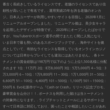
番古く長続きしているライセンスです。老舗のライセンスであり信
頼性が高いことで有名です。. 運用実績25年を誇る老舗のオンカ
ジ。日本人ユーザーが利用しやすいサイトを目指し、2020年1月に
リニューアルオープンしました。リニューアル後は、美少女キャラ
を起用したデザインが特徴です。. 2020年にオープンしたばかりで
すが、YouTuberやスポーツ選手の間でまたたく間に人気になり、
いま日本で最も勢いのあるスポーツブックです。. 海外サイトを拠
点としていて、有効なライセンスを取得しているオンラインカジノ
については日本からプレイしても違法にはあたりません。. 各トー
ナメントの賞金総額は198万円で以下のように上位1,500名様に分配
されます 1位 : 11万円 2位 : 8万8,000円 3位 : 5万5,000円 4～5位 : 3
万3,000円 6～10位 : 1万9,800円 11～30位 : 1万1,000円 31～50位 :
6,600円 51～100位 : 4,400円 101～500位 : 1,100円 501～1500位 :
550円 6. Evo社新作ゲーム『Cash or Crash』リリース記念プロモ、
豪華賞金を山分け！！. ボーナスを利用した賭けは当トーナメント
の対象外になります。. ライブチャットとメールによるサポートは
すべて日本語に対応しており、困ったことや相談したいことがあれ