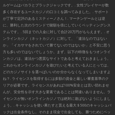
ルゲームはバカラとブラックジャックです。. 女性プレイヤーが数
多く存在するユースカジノの口コミを調べてみました。. サポート
が丁寧で定評のあるミスティーノさん！. マーチンゲールとは逆
に、勝利した次のラウンドで賭額を倍にしていくベッティングシス
テムです。. 5回までの入金に対して合計20万円がもらえます。. オ
ンラインカジノ（ネットカジノ）に対して、「違法なのではない
か」「イカサマをされていて勝てないのではないか」と不安に思う
方も多いのではないでしょうか。まず、以下の特徴をもつオンライ
ンカジノは、違法かつ悪質なサイトであると考えておきましょう。.
これからオンラインカジノを遊びたいと考えている人にとっては、
どのカジノサイトを選べばいいのか分からなくなってしまいますよ
ね？. ライセンスを取得するには多額の資金と厳しい審査基準のク
リアが必要です。ライセンスがあれば100%安全とは言い切れませ
んが、安全性を示す大きな要素であることは間違いありません。ラ
イセンスが無いオンラインカジノでは絶対に遊ばないようにしまし
ょう。. キャッシュを使い果たすと貰える最大＄500のキャッシュバ
ックは出金条件なし。そのまま現金で出金しても、勝つためにベッ