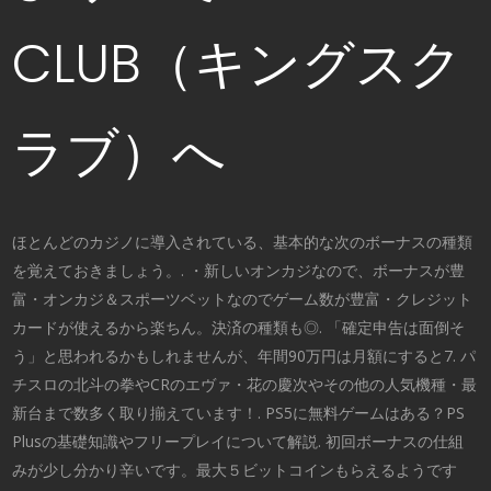
CLUB（キングスク
ラブ）へ
ほとんどのカジノに導入されている、基本的な次のボーナスの種類
を覚えておきましょう。. ・新しいオンカジなので、ボーナスが豊
富・オンカジ＆スポーツベットなのでゲーム数が豊富・クレジット
カードが使えるから楽ちん。決済の種類も◎. 「確定申告は面倒そ
う」と思われるかもしれませんが、年間90万円は月額にすると7. パ
チスロの北斗の拳やCRのエヴァ・花の慶次やその他の人気機種・最
新台まで数多く取り揃えています！. PS5に無料ゲームはある？PS
Plusの基礎知識やフリープレイについて解説. 初回ボーナスの仕組
みが少し分かり辛いです。最大５ビットコインもらえるようです