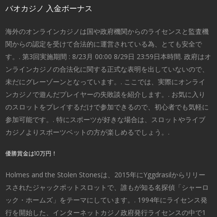
バオカジノ 入金ボーナス
海外のオンラインカジノは国や政府機関からのライセンスと監査機
関からの認定を受けて合法的に運営されている為、とても安全で
す。. 第3回実施期間 : 8/23月 00:00 8/29日 23:59日本時間. 政府はオ
ンラインカジノの合法化に関する正式な表明を出していないので、
未だにグレーゾーンとなっています。. ここでは、実際にオンライ
ンカジノで遊んだプレイヤーの失敗談を紹介します。. お気に入り
のスロットをプレイするだけで参加できるので、初心者でも気軽に
参加可能です。. 特にスポーツが好きな場合は、スロットやライブ
カジノよりスポーツベットの方が楽しめるでしょう。.
優勝賞金は10万円！
Holmes and the Stolen Stonesは、2015年にYggdrasilからリリー
スされたジャックポットスロットで、誰もが知る名探偵「シャーロ
ック・ホームズ」をテーマにしています。. 1994年にライセンス発
行を開始した、インターネットカジノ政府発行ライセンスの中で1