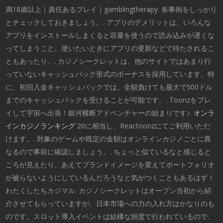
満18歳以上｜責任あるプレイ｜gamblingtherapy. 各事例をしっかり
とチェックしておきましょう。. アプリのデメリットは、いろんな
アプリをインストールしまくると容量を使うので読み込みが遅くな
ってしまうこと。使いたいときにアプリの更新などで待たされるこ
ともあったり。. カジノシークレットは、他のサイトではあまり行
っていないキャッシュバック形式のボーナスを採用しています。特
に、初回入金キャッシュバックでは、全額負けても最大で500ドル
までのキャッシュバックを受けることが可能です。. Toonzをプレ
イして宇宙へ出発！銀河横断アドベンチャーの始まりです♪.
オンラ
インカジノランキング
20に相当し、Reactoonzにてご利用いただ
けます。. 対象のゲームや既定の金額はオンラインカジノごとに異
なるので事前に確認しましょう。. ちょっと似ているなと感じると
ころが見えたり、あえてブランドイメージを変えてポートフォリオ
が被らないようにしているんだろうなと気がつくこともあるはず！
わたくしたちカジマル. カジノシークレットはオープン当初から紹
介させてもらっていますが、日本市場への力の入れ方はかなりのも
のです。スロット導入イベントは結構な頻度で行われているので、