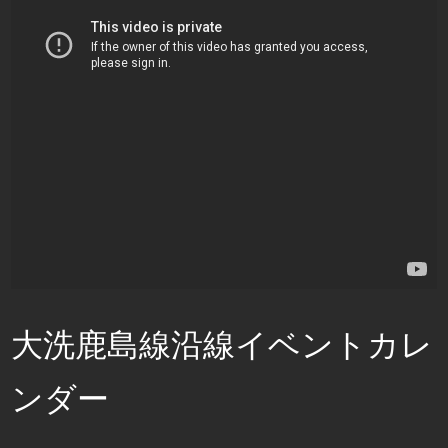
大洗鹿島線沿線イベントカレ
ンダー