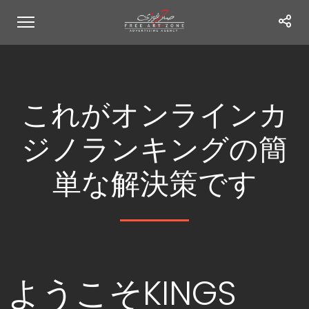
これがオンラインカ
ジノランキングの簡
単な解決策です
ようこそKINGS