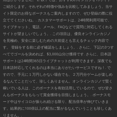
ご紹介します。それぞれの特徴や強みを比較してみましょう。当サ
イト限定のお得なボーナスもご案内しますので、ぜひ登録の際に役
立ててくださいね。. カスタマーサポートは、24時間利用可能で、
ライブチャット、電話、メール、FAQなどで質問に対応してくれる
サイトが望ましいでしょう。. この項目は、優良オンラインカジノ
を見極め、安全に楽しむための大前提とも言えるチェック内容で
す。 登録をする前に必ず確認をしましょう。. さらに、下記の3つす
べてでゴールを決めれば、$3,000山分け獲得です. さらに、日本語
サポートは24時間365日ライブチャットが利用できます。深夜でも
日本語対応してくれるのは本当にありがたいサービスですね！. で
すので、手元に１万円しかない場合でも、２万円分ゲームが楽しめ
るなんてことだって、珍しくありません。オンラインカジノで賢く
稼いでいる人は、このボーナスを有効活用しているので、ぜひ皆さ
んもボーナスをもらって賞金獲得を目指しましょう。. ボーナスモ
ード中はサイコロが振られ続ける限り、配当倍率が伸びていきま
す。結果的に100倍以上の配当に繋がるなんていうことも珍しくあ
りません。.