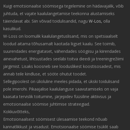
Kuigi emotsionaalse söömisega tegelemine on hädavajalik, võib
juhtuda, et vajate kaalulangetamise teekonna alustamiseks
täiendavat abi. Siin võivad toidulisandid, nagu
W-Los,
olla
kasulikud.
W-Loss on loomulik kaalulangetuslisand, mis on spetsiaalselt
loodud aitama tõhusamalt kaotada liigset kaalu. See toimib,
suurendades energiataset, vähendades söögiisu ja kiirendades
ainevahetust, lihtsustades seeläbi toitva dieedi ja treeningrežiimi
järgimist. Lisaks koosneb see looduslikest koostisosadest, mis
annab teile kindluse, et sööte ohutut toodet.
Sellegipoolest on ülioluline meeles pidada, et ükski toidulisand
pole imerohi. Pikaajalise kaalulanguse saavutamiseks on vaja
kaasata tervislik toitumine, järjepidev füüsiline aktiivsus ja
emotsionaalse söömise juhtimise strateegiad.
Kokkuvõtteks,
Emotsionaalsest söömisest ülesaamise teekond nõuab
kannatlikkust ja visadust. Emotsionaalse söömise tsüklit saab