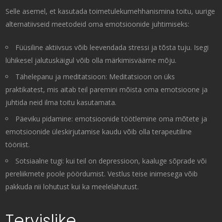
Selle asemel, et kasutada toimetulekumehhanismina toitu, uurige
alternatiivseid meetodeid oma emotsioonide juhtimiseks:
Füüsiline aktiivsus võib leevendada stressi ja tõsta tuju. Isegi
lühikesel jalutuskäigul võib olla märkimisväärne mõju.
Tähelepanu ja meditatsioon: Meditatsioon on üks
praktikatest, mis aitab teil paremini mõista oma emotsioone ja
juhtida neid ilma toitu kasutamata.
Päeviku pidamine: emotsioonide töötlemine oma mõtete ja
emotsioonide üleskirjutamise kaudu võib olla terapeutiline
tööriist.
Sotsiaalne tugi: kui teil on depressioon, kaaluge sõprade või
pereliikmete poole pöördumist. Vestlus teise inimesega võib
pakkuda nii lohutust kui ka meelelahutust.
Tervislike