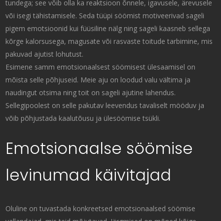
tundega; see võib olla ka reaktsioon õnnele, igavusele, ärevusele
või isegi tähistamisele. Seda tüüpi söömist motiveerivad sageli
pigem emotsioonid kui füüsiline nälg ning sageli kaasneb sellega
kõrge kalorsusega, magusate või rasvaste toitude tarbimine, mis
pakuvad ajutist lohutust.
Esimene samm emotsionaalsest söömisest ülesaamisel on
mõista selle põhjuseid. Meie aju on loodud valu vältima ja
naudingut otsima ning toit on sageli ajutine lahendus.
Sellegipoolest on selle pakutav leevendus tavaliselt mööduv ja
võib põhjustada kaalutõusu ja ülesöömise tsükli.
Emotsionaalse söömise
levinumad käivitajad
Oluline on tuvastada konkreetsed emotsionaalsed söömise