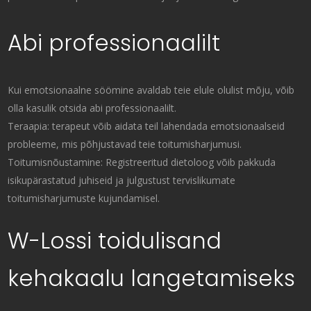
Abi professionaalilt
Kui emotsionaalne söömine avaldab teie elule olulist mõju, võib
olla kasulik otsida abi professionaalilt.
Teraapia: terapeut võib aidata teil lahendada emotsionaalseid
probleeme, mis põhjustavad teie toitumisharjumusi.
Toitumisnõustamine: Registreeritud dietoloog võib pakkuda
isikupärastatud juhiseid ja julgustust tervislikumate
toitumisharjumuste kujundamisel.
W-Lossi toidulisand
kehakaalu langetamiseks