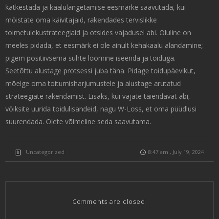
katkestada ja kaalulangetamise eesmärke saavutada, kui
mõistate oma käivitajaid, rakendades tervislikke
toimetulekustrateegiaid ja otsides vajadusel abi. Oluline on
meeles pidada, et eesmärk ei ole ainult kehakaalu alandamine;
pigem positiivsema suhte loomine iseenda ja toiduga.
Seetõttu alustage protsessi juba täna. Pidage toidupäevikut,
mõelge oma toitumisharjumustele ja alustage arutatud
strateegiate rakendamist. Lisaks, kui vajate täiendavat abi,
võiksite uurida toidulisandeid, nagu W-Loss, et oma püüdlusi
suurendada. Olete võimeline seda saavutama.
Uncategorized
8:47 am , July 19, 2024
Comments are closed.