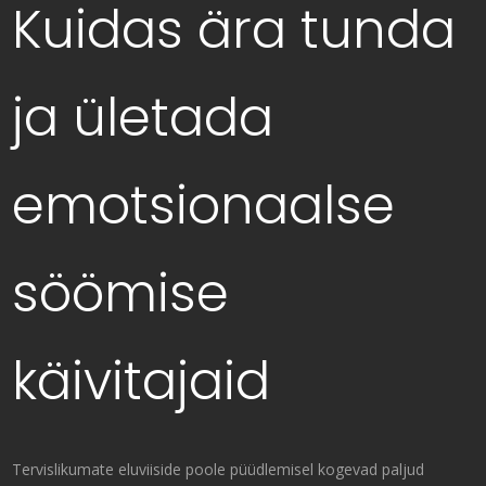
Kuidas ära tunda
ja ületada
emotsionaalse
söömise
käivitajaid
Tervislikumate eluviiside poole püüdlemisel kogevad paljud