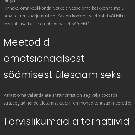
järgult.
Hinnake oma keskkonda: võtke arvesse oma keskkonna mõju
oma toitumisharjumustele. Kas on konkreetseid kohti või isikuid,
mis kutsuvad esile emotsionaalset söömist?
Meetodid
emotsionaalsest
söömisest ülesaamiseks
Pärast oma vallandajate äratundmist on aeg välja töötada
strateegiad nende ületamiseks. Siin on mõned tõhusad meetodid:
Tervislikumad alternatiivid