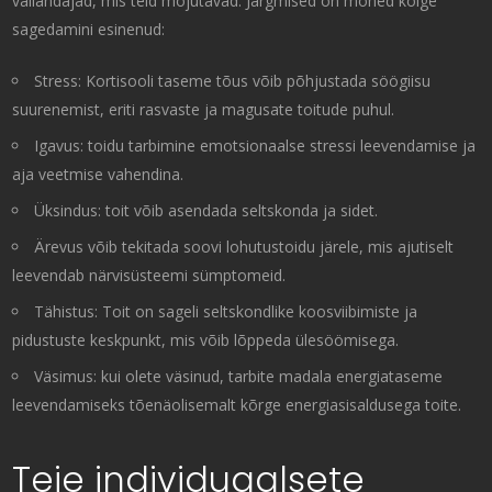
vallandajad, mis teid mõjutavad. Järgmised on mõned kõige
sagedamini esinenud:
Stress: Kortisooli taseme tõus võib põhjustada söögiisu
suurenemist, eriti rasvaste ja magusate toitude puhul.
Igavus: toidu tarbimine emotsionaalse stressi leevendamise ja
aja veetmise vahendina.
Üksindus: toit võib asendada seltskonda ja sidet.
Ärevus võib tekitada soovi lohutustoidu järele, mis ajutiselt
leevendab närvisüsteemi sümptomeid.
Tähistus: Toit on sageli seltskondlike koosviibimiste ja
pidustuste keskpunkt, mis võib lõppeda ülesöömisega.
Väsimus: kui olete väsinud, tarbite madala energiataseme
leevendamiseks tõenäolisemalt kõrge energiasisaldusega toite.
Teie individuaalsete