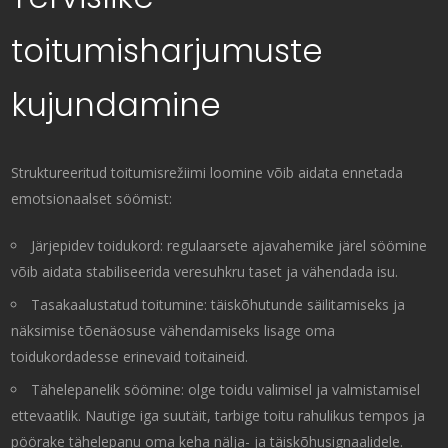
toitumisharjumuste
kujundamine
Struktureeritud toitumisrežiimi loomine võib aidata ennetada
emotsionaalset söömist:
Järjepidev toidukord: regulaarsete ajavahemike järel söömine
võib aidata stabiliseerida veresuhkru taset ja vähendada isu.
Tasakaalustatud toitumine: täiskõhutunde säilitamiseks ja
näksimise tõenäosuse vähendamiseks lisage oma
toidukordadesse erinevaid toitaineid.
Tähelepanelik söömine: olge toidu valimisel ja valmistamisel
ettevaatlik. Nautige iga suutäit, tarbige toitu rahulikus tempos ja
pöörake tähelepanu oma keha nälja- ja täiskõhusignaalidele.