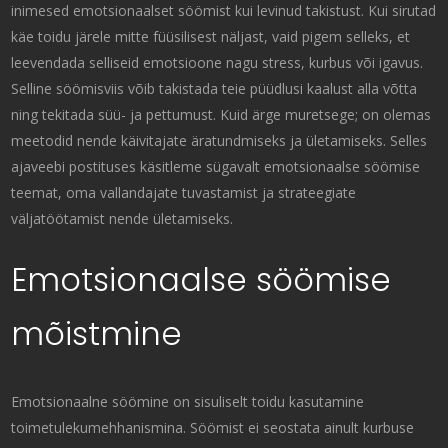
inimesed emotsionaalset söömist kui levinud takistust. Kui sirutad
käe toidu järele mitte füüsilisest näljast, vaid pigem selleks, et
leevendada selliseid emotsioone nagu stress, kurbus või igavus.
Selline söömisviis võib takistada teie püüdlusi kaalust alla võtta
ning tekitada süü- ja pettumust. Kuid ärge muretsege; on olemas
meetodid nende käivitajate äratundmiseks ja ületamiseks.
Selles
ajaveebi postituses käsitleme sügavalt emotsionaalse söömise
teemat, oma vallandajate tuvastamist ja strateegiate
väljatöötamist nende ületamiseks.
Emotsionaalse söömise
mõistmine
Emotsionaalne söömine on sisuliselt toidu kasutamine
toimetulekumehhanismina. Söömist ei seostata ainult kurbuse