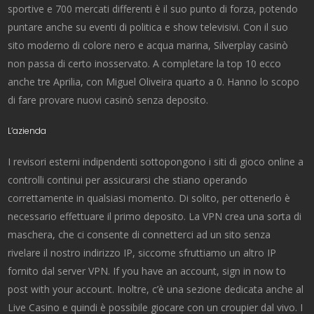
sportive e 700 mercati differenti è il suo punto di forza, potendo
puntare anche su eventi di politica e show televisivi. Con il suo
sito moderno di colore nero e acqua marina, Silverplay casinò
non passa di certo inosservato. A completare la top 10 ecco
anche tre Aprilia, con Miguel Oliveira quarto a 0. Hanno lo scopo
di fare provare nuovi casinò senza deposito.
L’azienda
I revisori esterni indipendenti sottopongono i siti di gioco online a
controlli continui per assicurarsi che stiano operando
correttamente in qualsiasi momento. Di solito, per ottenerlo è
necessario effettuare il primo deposito. La VPN crea una sorta di
maschera, che ci consente di connetterci ad un sito senza
rivelare il nostro indirizzo IP, siccome sfruttiamo un altro IP
fornito dal server VPN. If you have an account, sign in now to
post with your account. Inoltre, c’è una sezione dedicata anche al
Live Casino e quindi è possibile giocare con un croupier dal vivo. I