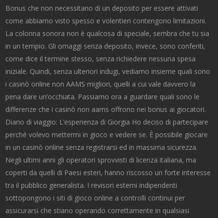
Bonus che non necessitano di un deposito per essere attivati
come abbiamo visto spesso e volentieri contengono limitazioni.
La colonna sonora non è qualcosa di speciale, sembra che tu sia
in un tempio. Gli omaggi senza deposito, invece, sono conferiti,
come dice il termine stesso, senza richiedere nessuna spesa
iniziale. Quindi, senza ulteriori indugi, vediamo insieme quali sono
i casinò online non AAMS migliori, quelli a cui vale davvero la
pena dare un’occhiata. Passiamo ora a guardare quali sono le
differenze che i casinò non aams offrono nei bonus ai giocatori.
Diario di viaggio: L’esperienza di Giorgia Ho deciso di partecipare
perché volevo mettermi in gioco e vedere se. È possibile giocare
in un casinò online senza registrarsi ed in massima sicurezza.
Negli ultimi anni gli operatori sprovvisti di licenza italiana, ma
coperti da quelli di Paesi esteri, hanno riscosso un forte interesse
tra il pubblico generalista. I revisori esterni indipendenti
sottopongono i siti di gioco online a controlli continui per
assicurarsi che stiano operando correttamente in qualsiasi