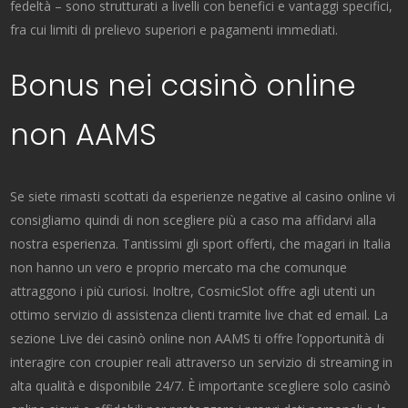
fedeltà – sono strutturati a livelli con benefici e vantaggi specifici,
fra cui limiti di prelievo superiori e pagamenti immediati.
Bonus nei casinò online
non AAMS
Se siete rimasti scottati da esperienze negative al casino online vi
consigliamo quindi di non scegliere più a caso ma affidarvi alla
nostra esperienza. Tantissimi gli sport offerti, che magari in Italia
non hanno un vero e proprio mercato ma che comunque
attraggono i più curiosi. Inoltre, CosmicSlot offre agli utenti un
ottimo servizio di assistenza clienti tramite live chat ed email. La
sezione Live dei casinò online non AAMS ti offre l’opportunità di
interagire con croupier reali attraverso un servizio di streaming in
alta qualità e disponibile 24/7. È importante scegliere solo casinò