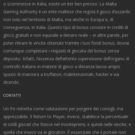
o scommesse in Italia, esiste un iter ben preciso. La Malta
Gaming Authority è un ente maltese che regola il gioco d’azzardo
non solo nel territorio di Malta, ma anche in Europa e, di
conseguenza, in Italia. Questo tipo di bonus consiste in crediti di
gioco gratuiti e non equivale a denaro reale – in altre parole, per
poter ritirare le vincite ottenute tramite i tuoi fondi bonus, dovrai
comunque completare i requisiti di giocata del bonus senza
deposito. Infatti, l’assenza dell’attenta supervisione dell’organo di
controllo italiano in materie di gioco a distanza lascia ampio
spazio di manovra a truffatori, malintenzionati, hacker e via
dicendo.
CONTATTI
Un Po ristretta come valutazione per porgere dei consigli, ma
apprezzabile. Il Return to Player, invece, stabilisce la percentuale
di soldi giocati che finisce nel montepremi, e quindi nelle vincite, e
quella che invece va ai giocatori. È essenziale che il portale non