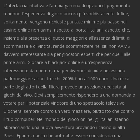
L’interfaccia intuitiva e l’ampia gamma di opzioni di pagamento
rendono l’esperienza di gioco ancora più soddisfacente. Infine,
solitamente, vengono richieste puntate minime più basse nei
casinò online non aams, rispetto ai portali italiani, aspetto che,
insieme alla presenza di quote maggiori e all’assenza di limiti di
scommessa e di vincita, rende scommettere nei siti non AAMS
davvero interessante sia per giocatori esperti che per quelli alle
prime armi. Giocare a blackjack online è un’esperienza
interessante da ripetere, ma per divertirsi di più è necessario
padroneggiare alcuni trucchi. 200% fino a 1000 euro. Una ricca
parte degli attori della filiera prevede una sezione dedicata ai
giochi dal vivo. Devi semplicemente rispondere a una domanda o
votare per il potenziale vincitore di uno spettacolo televisivo.
Giocherai sempre contro un vero mazziere, piuttosto che contro
il tuo computer. Nel mondo del gioco online, gli italiani stanno
abbracciando una nuova avventura provando i casinò di altri
Paesi. Eppure, quella che potrebbe essere considerata una