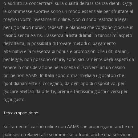
o addirittura concentrarsi sulla qualità dell’assistenza clienti. Oggi
le scommesse sportive sono un modo essenziale per sfruttare al
meglio i vostri investimenti online. Non ci sono restrizioni legali
per i giocatori nordici, tedeschi e olandesi che vogliono giocare in
casinò senza Aams. L’assenza
la lista
di limiti in tantissimi aspetti
dell’offerta, la possibilità di trovare metodi di pagamento
alternativi e la presenza di bonus e promozioni che i siti italiani,
per legge, non possono offrire, sono sicuramente degli aspetti da
tenere in considerazione nella scelta di iscriversi ad un casino
online non AAMS. In Italia sono ormai migliaia i giocatori che
quotidianamente si collegano, da ogni tipo di dispositivo, per
giocare allettati da offerte, premi e tantissimi giochi diversi per
ogni gusto.
Traccia spedizione
Solitamente i casinò online non AAMS che propongono anche un
palinsesto relativo alle scommesse offrono anche una selezione