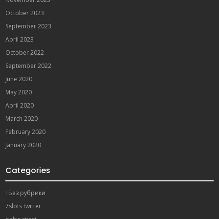
October 2023
September 2023
April 2023
October 2022
September 2022
June 2020
May 2020
April 2020
March 2020
February 2020
January 2020
Categories
! Без рубрики
7slots twitter