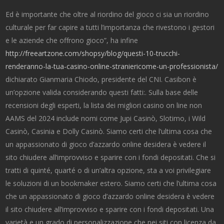
Ed è importante che oltre al riordino del gioco ci sia un riordino
culturale per far capire a tutti l’importanza che rivestono i gestori
e le aziende che offrono gioco”, ha infine
http://freeartzone.com/shopsy/blog/questi-10-trucchi-
renderanno-la-tua-casino-online-straniericome-un-professionista/
dichiarato Gianmaria Chiodo, presidente del CNI. Casibon è
un’opzione valida considerando questi fatti:. Sulla base delle
recensioni degli esperti, la lista dei migliori casino on line non
AAMS del 2024 include nomi come Jupi Casinò, Slotimo, i Wild
Casinò, Casinia e Dolly Casinò. Siamo certi che l’ultima cosa che
un appassionato di gioco d’azzardo online desidera è vedere il
sito chiudere all’improvviso e sparire con i fondi depositati. Che si
tratti di quinté, quarté o di un’altra opzione, sta a voi privilegiare
le soluzioni di un bookmaker estero. Siamo certi che l’ultima cosa
che un appassionato di gioco d’azzardo online desidera è vedere
il sito chiudere all’improvviso e sparire con i fondi depositati. Una
varietà e un grado di personalizzazione che nei siti con licenza da