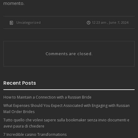
momento.
Uncategorized
12:23 am , June 7, 2024
Comments are closed.
Recent Posts
How to Maintain a Connection with a Russian Bride
What Expenses Should You Expect Associated with Engaging with Russian
Mail Order Brides
Tutto quello che volevi sapere sulla bookmaker senza invio documenti e
avevi paura di chiedere
7 Incredible casino Transformations