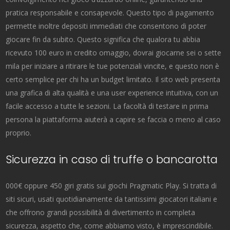
pratica responsabile e consapevole. Questo tipo di pagamento
permette inoltre depositi immediati che consentono di poter
giocare fin da subito. Questo significa che qualora tu abbia
ricevuto 100 euro in credito omaggio, dovrai giocarne sei o sette
mila per iniziare a ritirare le tue potenziali vincite, e questo non è
certo semplice per chi ha un budget limitato. Il sito web presenta
una grafica di alta qualità e una user experience intuitiva, con un
facile accesso a tutte le sezioni. La facoltà di testare in prima
persona la piattaforma aiuterà a capire se faccia o meno al caso
proprio.
Sicurezza in caso di truffe o bancarotta
000€ oppure 450 giri gratis sui giochi Pragmatic Play. Si tratta di
siti sicuri, usati quotidianamente da tantissimi giocatori italiani e
che offrono grandi possibilità di divertimento in completa
sicurezza, aspetto che, come abbiamo visto, è imprescindibile.