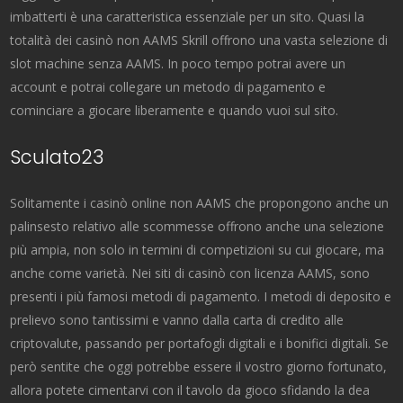
imbatterti è una caratteristica essenziale per un sito. Quasi la
totalità dei casinò non AAMS Skrill offrono una vasta selezione di
slot machine senza AAMS. In poco tempo potrai avere un
account e potrai collegare un metodo di pagamento e
cominciare a giocare liberamente e quando vuoi sul sito.
Sculato23
Solitamente i casinò online non AAMS che propongono anche un
palinsesto relativo alle scommesse offrono anche una selezione
più ampia, non solo in termini di competizioni su cui giocare, ma
anche come varietà. Nei siti di casinò con licenza AAMS, sono
presenti i più famosi metodi di pagamento. I metodi di deposito e
prelievo sono tantissimi e vanno dalla carta di credito alle
criptovalute, passando per portafogli digitali e i bonifici digitali. Se
però sentite che oggi potrebbe essere il vostro giorno fortunato,
allora potete cimentarvi con il tavolo da gioco sfidando la dea