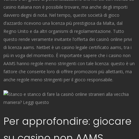
casino italiana non è possibile trovare, ma anche degli importi
davvero degni di nota. Nel tempo, queste società di gioco
d’azzardo ricevono una licenza più prestigiosa da Malta, dal
Regno Unito e da altri organismi di regolamentazione. Tutto
questo rende veramente invitante l’offerta dei casinò online privi
di licenza aams. Netbet è un casino legale certificato aams, tra i
più in voga del momento. È importante sapere che i casino non
AAMS hanno regole meno stringenti con tale licenza: questo è un
fattore che consente loro di offrire promozioni più allettanti, ma
anche regole meno stringenti per il gioco responsabile.
Per approfondire: giocare
su casino non AAMS