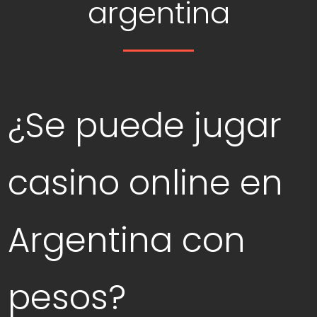
argentina
¿Se puede jugar
casino online en
Argentina con
pesos?