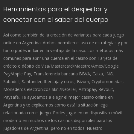
Herramientas para el despertar y
conectar con el saber del cuerpo
Así como también de la creación de variantes para cada juego
online en Argentina. Ambos permiten el uso de estrategias y por
tanto podés influir en la ventaja de la casa. Los métodos más
comunes para abrir una cuenta en el casino son Tarjeta de
crédito o débito de Visa/Mastercard/Maestro/Amex/Google
Pay/Apple Pay, Transferencia bancaria BBVA, Caixa, ING,
Sabadell, Santander, Ibercaja y otros, Bizum, Cryptomonedas,
Monederos electrónicos Skril/Neteller, Astropay, Revoult,
Paysafe. Te ayudamos a elegir el mejor casino online en
Argentina y te explicamos como está la situación legal
relacionada con el juego. Podés jugar en un dispositivo móvil
moderno en muchos de los casinos disponibles para los
jugadores de Argentina, pero no en todos. Nuestro