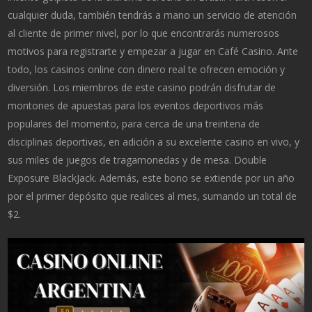
cualquier duda, también tendrás a mano un servicio de atención
al cliente de primer nivel, por lo que encontrarás numerosos
motivos para registrarte y empezar a jugar en Café Casino. Ante
todo, los casinos online con dinero real te ofrecen emoción y
diversión. Los miembros de este casino podrán disfrutar de
montones de apuestas para los eventos deportivos más
populares del momento, para cerca de una treintena de
disciplinas deportivas, en adición a su excelente casino en vivo, y
sus miles de juegos de tragamonedas y de mesa. Double
Exposure BlackJack. Además, este bono se extiende por un año
por el primer depósito que realices al mes, sumando un total de
$2.