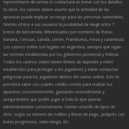
representante de ventas lo contactará en breve con los detalles.
Es decir, los casinos deben asumir que la actividad de las
apuestas puede implicar un riesgo para las personas vulnerables.
Nomini ofrece a sus usuarios la posibilidad de elegir entre 7
bonos de bienvenida, diferenciados por nombres de frutas:
Banana, Cerezas, Sandía, Limón, Frambuesa, Fresa y carambola.
Los casinos online son legales en Argentina, siempre que sigan
las normas establecidas por los gobiernos provincial y federal.
Todos los casinos online tienen límites de depósito y retiro
establecidos para proteger a los jugadores y evitar conductas
peligrosas para los jugadores dentro del casino online. Esto te
permitirá saber con cuánto crédito contás para realizar tus
apuestas conscientemente, gastando racionalmente y
asegurándote que podés jugar a todo lo que quieras
administrándote correctamente. Existen unsinfín de tipos de
slots: según su número de rodillos y líneas de pago, jackpots con
botes progresivos, video bingo, etc.