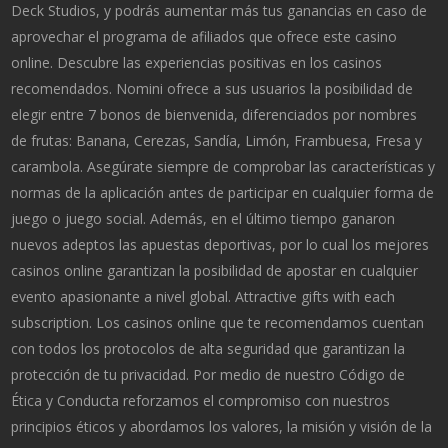
Deck Studios, y podrás aumentar más tus ganancias en caso de
aprovechar el programa de afiliados que ofrece este casino
online. Descubre las experiencias positivas en los casinos
recomendados. Nomini ofrece a sus usuarios la posibilidad de
elegir entre 7 bonos de bienvenida, diferenciados por nombres
de frutas: Banana, Cerezas, Sandía, Limón, Frambuesa, Fresa y
carambola. Asegúrate siempre de comprobar las características y
normas de la aplicación antes de participar en cualquier forma de
juego o juego social. Además, en el último tiempo ganaron
nuevos adeptos las apuestas deportivas, por lo cual los mejores
casinos online garantizan la posibilidad de apostar en cualquier
evento apasionante a nivel global. Attractive gifts with each
subscription. Los casinos online que te recomendamos cuentan
con todos los protocolos de alta seguridad que garantizan la
protección de tu privacidad. Por medio de nuestro Código de
Ética y Conducta reforzamos el compromiso con nuestros
principios éticos y abordamos los valores, la misión y visión de la