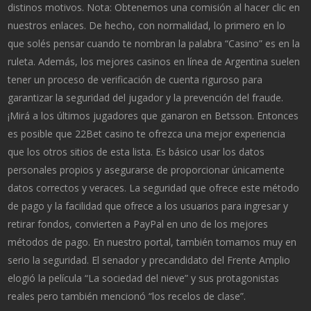
distinos motivos. Nota: Obtenemos una comisión al hacer clic en
nuestros enlaces. De hecho, con normalidad, lo primero en lo
que solés pensar cuando te nombran la palabra “Casino” es en la
ruleta. Además, los mejores casinos en línea de Argentina suelen
tener un proceso de verificación de cuenta riguroso para
garantizar la seguridad del jugador y la prevención del fraude.
¡Mirá a los últimos jugadores que ganaron en Betsson. Entonces
es posible que 22Bet casino te ofrezca una mejor experiencia
que los otros sitios de esta lista. Es básico usar los datos
personales propios y asegurarse de proporcionar únicamente
datos correctos y veraces. La seguridad que ofrece este método
de pago y la facilidad que ofrece a los usuarios para ingresar y
retirar fondos, convierten a PayPal en uno de los mejores
métodos de pago. En nuestro portal, también tomamos muy en
serio la seguridad. El senador y precandidato del Frente Amplio
elogió la película “La sociedad del nieve” y sus protagonistas
reales pero también mencionó “los recelos de clase”.