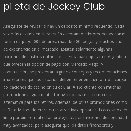
pileta de Jockey Club
Asegúrate de revisar si hay un depósito mínimo requerido. Cada
vez más casinos en línea están aceptando criptomonedas como
forma de pago. 000 dólares, más de 400 juegos y muchos años
de experiencia en el mercado. Existen solamiente algunas
opciones de casinos online con licencia para operar en Argentina
que ofrecen la opción de pago con Mercado Pago. A
continuación, se presentan algunos consejos y recomendaciones
importantes que los usuarios deben tener en cuenta al descargar
aplicaciones de casino en su celular. ❌ No cuenta con muchas
promociones. Igualmente, todavía no aparece como una
alternativa para los retiros. Además, de otras promociones como
el Reto Millonario entre otras atractivas opciones. Los casinos en
línea por dinero real están protegidos por funciones de seguridad
muy avanzadas, para asegurar que los datos financieros y