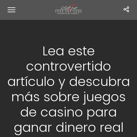
Lea este
controvertido
artículo y descubra
más sobre juegos
de casino para
ganar dinero real