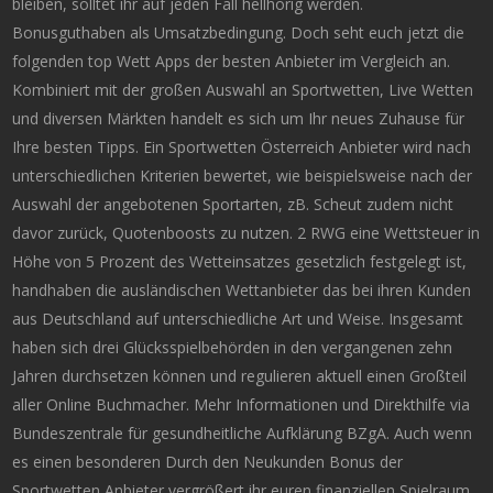
bleiben, solltet ihr auf jeden Fall hellhörig werden.
Bonusguthaben als Umsatzbedingung. Doch seht euch jetzt die
folgenden top Wett Apps der besten Anbieter im Vergleich an.
Kombiniert mit der großen Auswahl an Sportwetten, Live Wetten
und diversen Märkten handelt es sich um Ihr neues Zuhause für
Ihre besten Tipps. Ein Sportwetten Österreich Anbieter wird nach
unterschiedlichen Kriterien bewertet, wie beispielsweise nach der
Auswahl der angebotenen Sportarten, zB. Scheut zudem nicht
davor zurück, Quotenboosts zu nutzen. 2 RWG eine Wettsteuer in
Höhe von 5 Prozent des Wetteinsatzes gesetzlich festgelegt ist,
handhaben die ausländischen Wettanbieter das bei ihren Kunden
aus Deutschland auf unterschiedliche Art und Weise. Insgesamt
haben sich drei Glücksspielbehörden in den vergangenen zehn
Jahren durchsetzen können und regulieren aktuell einen Großteil
aller Online Buchmacher. Mehr Informationen und Direkthilfe via
Bundeszentrale für gesundheitliche Aufklärung BZgA. Auch wenn
es einen besonderen Durch den Neukunden Bonus der
Sportwetten Anbieter vergrößert ihr euren finanziellen Spielraum