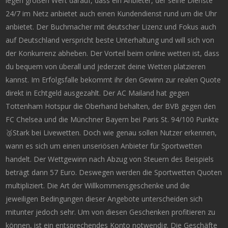
legen großen Wert darauf, dass ein Anbieter, der seine Dienste
24/7 im Netz anbietet auch einen Kundendienst rund um die Uhr
anbietet. Der Buchmacher mit deutscher Lizenz und Fokus auch
auf Deutschland verspricht beste Unterhaltung und will sich von
der Konkurrenz abheben. Der Vorteil beim online wetten ist, dass
du bequem von überall und jederzeit deine Wetten platzieren
kannst. Im Erfolgsfalle bekommt ihr den Gewinn zur realen Quote
direkt in Echtgeld ausgezahlt. Der AC Mailand hat gegen
Tottenham Hotspur die Oberhand behalten, der BVB gegen den
FC Chelsea und die Münchner Bayern bei Paris St. 94/100 Punkte
🥉Stark bei Livewetten. Doch wie genau sollen Nutzer erkennen,
wann es sich um einen unseriösen Anbieter für Sportwetten
handelt. Der Wettgewinn nach Abzug von Steuern des Beispiels
beträgt dann 57 Euro. Deswegen werden die Sportwetten Quoten
multipliziert. Die Art der Willkommensgeschenke und die
jeweiligen Bedingungen dieser Angebote unterscheiden sich
mitunter jedoch sehr. Um von diesen Geschenken profitieren zu
können, ist ein entsprechendes Konto notwendig. Die Geschäfte