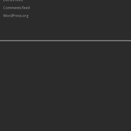
Comments feed
WordPress.org
paribahis