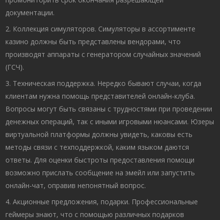
документации.
Коллекция симуляторов. Симуляторы в ассортименте
казино должны быть представлены вендорами, что
производят аппараты с генератором случайных значений
(ГСЧ).
Техническая поддержка. Нередко бывают случаи, когда
клиентам нужна помощь представителей онлайн-клуба.
Вопросы могут быть связаны с трудностями при проведении
денежных операций, так с иными игровыми нюансами. Юзеры
виртуальной платформы должны увидеть, каковы есть
методы связи с техподдержкой, каким языком даются
ответы. Для оценки быстроты предоставления помощи
возможно прислать сообщение на эмейл или запустить
онлайн-чат, оправив непонятный вопрос.
Акционные предложения, подарки. Профессиональные
геймеры знают, что с помощью различных подарков