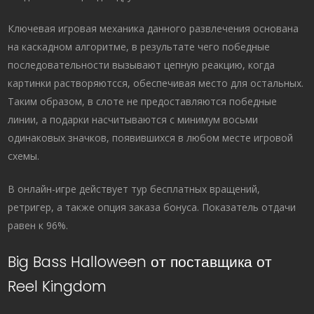
Ключевая игровая механика данного развлечения основана
на каскадном алгоритме, в результате чего победные
последовательности вызывают цепную реакцию, когда
картинки растворяютсся, обеспечивая место для остальных.
Таким образом, в слоте не предоставляются победные
линии, а подарки насчитываются с минимум восьми
одинаковых значков, появившихся в любом месте игровой
схемы.
В онлайн-игре действует тур бесплатных вращений,
ретригер, а также опция заказа бонуса. Показатель отдачи
равен к 96%.
Big Bass Halloween от поставщика от
Reel Kingdom