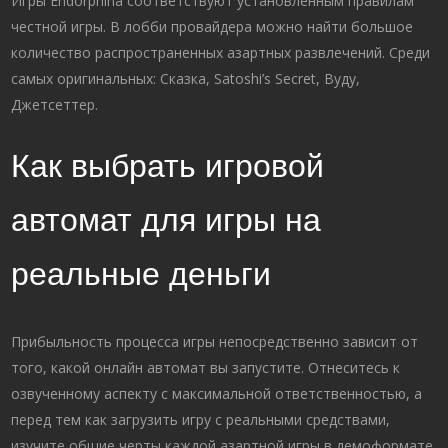
Игры Endorphina соответствуют установленным правилам
честной игры. В лобби провайдера можно найти большое
количество распространенных азартных развлечений. Среди
самых оригинальных: Сказка, Satoshi’s Secret, Вуду,
Джетсеттер.
Как выбрать игровой
автомат для игры на
реальные деньги
Прибыльность процесса игры непосредственно зависит от
того, какой онлайн автомат вы запустите. Отнеситесь к
озвученному аспекту с максимальной ответственностью, а
перед тем как загрузить игру с реальными средствами,
изучите общие черты каждой азартной игры в демоформате.