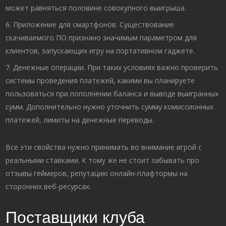
может равняться половине совокупного выигрыша.
Приложение для смартфонов. Существование
скачиваемого ПО признано значимым параметром для
клиентов, запускающих игру на портативном гаджете.
Денежные операции. При таких условиях важно проверить
системы проведения платежей, какими вы планируете
пользоваться при пополнении баланса и выводе выигранных
сумм. Дополнительно нужно уточнить сумму комиссионных
платежей, лимиты на денежные переводы.
Все эти свойства нужно принимать во внимание игрой с
реальными ставками. К тому же не стоит забывать про
отзывы геймеров, репутацию онлайн-плафтормы на
сторонних веб-ресурсах.
Поставщики клуба