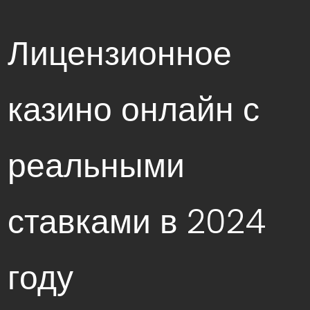
Лицензионное
казино онлайн с
реальными
ставками в 2024
году