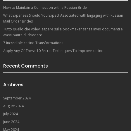
How to Maintain a Connection with a Russian Bride
What Expenses Should You Expect Associated with Engaging with Russian
Mail Order Brides
Tutto quello che volevi sapere sulla bookmaker senza invio documenti e
avevi paura di chiedere
7 Incredible casino Transformations
Apply Any Of These 10 Secret Techniques To Improve casino
Recent Comments
Archives
September 2024
August 2024
July 2024
June 2024
May 2024