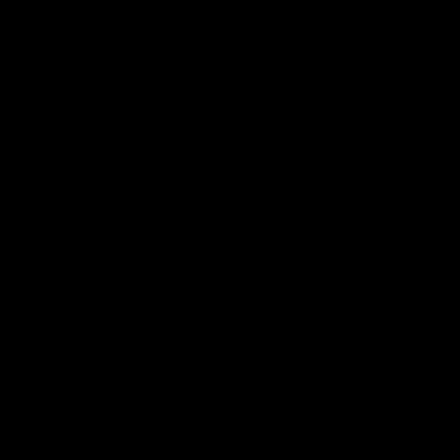
I 3 casinò europ