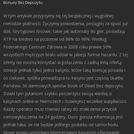
Bonusy Bez Depozytu:
W tym artykule przyjrzymy się tej bezpiecznej i wygodnej
metodzie płatności. Życzymy powodzenia, pociągnij za spust już
dziś. Gry typowo losowe, takie jak automaty do gier, posiadają
RTP na średnio na poziomie od 88% do 98%. Według
Federalnego Centrum Zdrowia w 2008 roku prawie 50%
wszystkich mężczyzn brało udział w jakiejś formie hazardu. Z tej
oferty nie można korzystać w połączeniu z żadną inną ofertą.
Istnieje jednak tylko jedno kasyno, które taką licencję posiada i
co ciekawe, spółka prowadząca to kasyno jest częścią Skarbu
Państwa. 50 darmowych spinów Book of Dead Bez depozytu.
Dzięki tym pytaniom szybko poszerzysz swoją wiedzę o
kasynach online w Niemczech i rozwiejesz wszelkie wątpliwości.
Każdy operator musi również łatwy do znalezienia przycisk
samowykluczenia na 24 godziny. Dużo gorsza informacja jest
jednak taka, że nie będzie jednego podatku od samochodu.
Nowe prawo umożliwia internetowym kasynom oferowanie