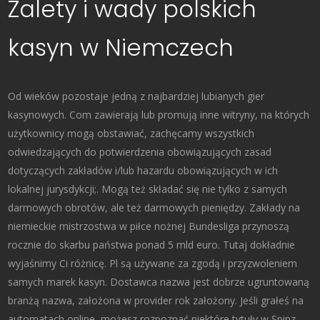
Zalety i wady polskich
kasyn w Niemczech
Od wieków pozostaje jedną z najbardziej lubianych gier
kasynowych. Com zawierają lub promują inne witryny, na których
użytkownicy mogą obstawiać, zachęcamy wszystkich
odwiedzających do potwierdzenia obowiązujących zasad
dotyczących zakładów i/lub hazardu obowiązujących w ich
lokalnej jurysdykcji;. Mogą też składać się nie tylko z samych
darmowych obrotów, ale też darmowych pieniędzy. Zakłady na
niemieckie mistrzostwa w piłce nożnej Bundesliga przynoszą
rocznie do skarbu państwa ponad 5 mld euro. Tutaj dokładnie
wyjaśnimy Ci różnicę. Pl są używane za zgodą i przyzwoleniem
samych marek kasyn. Dostawca nazwa jest dobrze ugruntowaną
branżą nazwa, założona w provider rok założony. Jeśli grałeś na
automatach online, możesz rozpoznać niektóre tytuły w Spinz