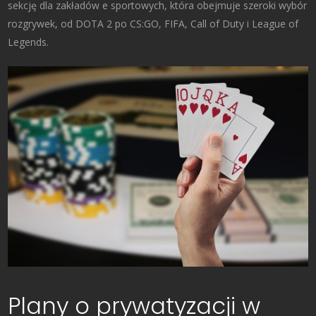
sekcję dla zakładów e sportowych, która obejmuje szeroki wybór
rozgrywek, od DOTA 2 po CS:GO, FIFA, Call of Duty i League of
Legends.
Plany o prywatyzacji w