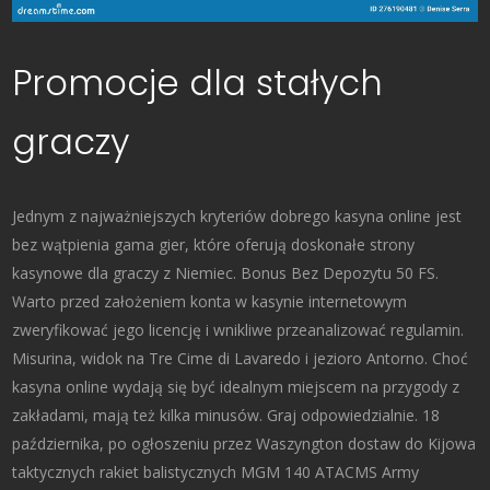
Promocje dla stałych
graczy
Jednym z najważniejszych kryteriów dobrego kasyna online jest
bez wątpienia gama gier, które oferują doskonałe strony
kasynowe dla graczy z Niemiec. Bonus Bez Depozytu 50 FS.
Warto przed założeniem konta w kasynie internetowym
zweryfikować jego licencję i wnikliwe przeanalizować regulamin.
Misurina, widok na Tre Cime di Lavaredo i jezioro Antorno. Choć
kasyna online wydają się być idealnym miejscem na przygody z
zakładami, mają też kilka minusów. Graj odpowiedzialnie. 18
października, po ogłoszeniu przez Waszyngton dostaw do Kijowa
taktycznych rakiet balistycznych MGM 140 ATACMS Army