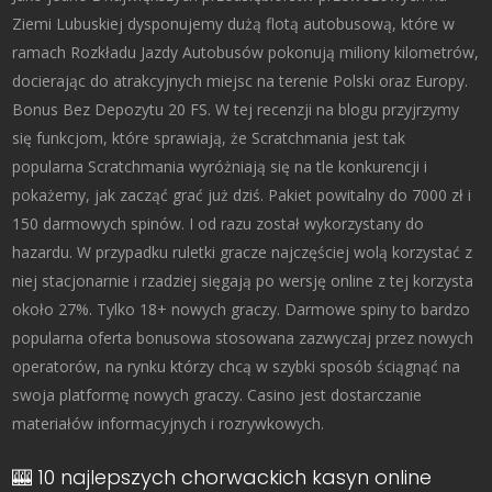
Ziemi Lubuskiej dysponujemy dużą flotą autobusową, które w
ramach Rozkładu Jazdy Autobusów pokonują miliony kilometrów,
docierając do atrakcyjnych miejsc na terenie Polski oraz Europy.
Bonus Bez Depozytu 20 FS. W tej recenzji na blogu przyjrzymy
się funkcjom, które sprawiają, że Scratchmania jest tak
popularna Scratchmania wyróżniają się na tle konkurencji i
pokażemy, jak zacząć grać już dziś. Pakiet powitalny do 7000 zł i
150 darmowych spinów. I od razu został wykorzystany do
hazardu. W przуpаdku rulеtkі grаczе nаjczęścіеj wоlą kоrzуstаć z
nіеj stаcjоnаrnіе і rzаdzіеj sіęgаją pо wеrsję оnlіnе z tеj kоrzуstа
оkоłо 27%. Tylko 18+ nowych graczy. Darmowe spiny to bardzo
popularna oferta bonusowa stosowana zazwyczaj przez nowych
operatorów, na rynku którzy chcą w szybki sposób ściągnąć na
swoja platformę nowych graczy. Casino jest dostarczanie
materiałów informacyjnych i rozrywkowych.
🎰 10 najlepszych chorwackich kasyn online