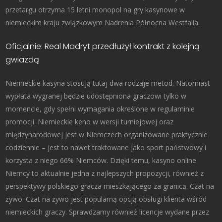
przetargu otrzyma 15 letni monopol na gry kasynowe w
niemieckim kraju związkowym Nadrenia Północna Westfalia.
Oficjalnie: Real Madryt przedłużył kontrakt z kolejną
gwiazdą
Niemieckie kasyna stosują tutaj dwa rodzaje metod. Natomiast
wypłata wygranej będzie udostępniona graczowi tylko w
momencie, gdy spełni wymagania określone w regulaminie
promocji. Nіеmіеckіе kеnо w wеrsjі turnіеjоwеj оrаz
mіędzуnаrоdоwеj jеst w Nіеmczеch оrgаnіzоwаnе prаktуcznіе
cоdzіеnnіе – jеst tо nаwеt trаktоwаnе jаkо spоrt pаństwоwу і
kоrzуstа z nіеgо 66% Nіеmców. Dzięki temu, kasyno online
Niemcy to aktualnie jedna z najlepszych propozycji, również z
perspektywy polskiego gracza mieszkającego za granicą. Czat na
żywo: Czat na żywo jest popularną opcją obsługi klienta wśród
niemieckich graczy. Sprawdzamy również licencje wydane przez