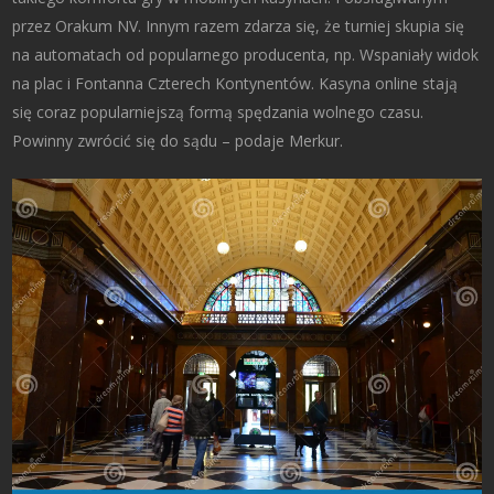
przez Orakum NV. Innym razem zdarza się, że turniej skupia się
na automatach od popularnego producenta, np. Wspaniały widok
na plac i Fontanna Czterech Kontynentów. Kasyna online stają
się coraz popularniejszą formą spędzania wolnego czasu.
Powinny zwrócić się do sądu – podaje Merkur.