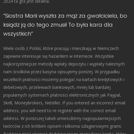
2024 ta gra jest idealna.
“Siostra Marii wyszła za mąż za gwałciciela, bo
ksiądz ją do tego zmusił To była kara dla
wszystkich”
Wiele osób z Polski, które pracują i mieszkają w Niemczech
zapewne interesuje się hazardem w internecie. Wszystkie
najkorzystniejsze metody wpłaty depozytu i wypłaty należnych
nam środków przez kasyna opisujemy poniżej. W przypadku
wszelkich płatności możemy polegać na kartach kredytowych i
debetowych, przelewach bankowych, mniej lub bardziej
popularnych systemach płatności elektronicznych jak Paypal,
Skrill, Moneybrokers, Neteller. If you entered an incorrect email
address, you will need to re register with the correct email
address. W poniższej tabeli umieściliśmy najpopularniejszych
twórców z ich krótkim opisem i kilkoma szlagierowymi grami.
Będziesz mieć również dedykowanego menedżera konta, który