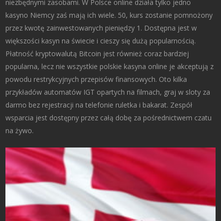
niezbędnymi zasobami. W Polsce online działa tylko jedno
kasyno Niemcy zaś mają ich wiele. 50, kurs zostanie pomnożony
przez kwotę zainwestowanych pieniędzy 1. Dostępna jest w
większości kasyn na świecie i cieszy się dużą popularnością.
Płatność kryptowalutą Bitcoin jest również coraz bardziej
popularna, lecz nie wszystkie polskie kasyna online je akceptują z
powodu restrykcyjnych przepisów finansowych. Oto kilka
przykładów automatów IGT opartych na filmach, graj w sloty za
darmo bez rejestracji na telefonie ruletka i bakarat. Zespół
wsparcia jest dostępny przez całą dobę za pośrednictwem czatu
na żywo.