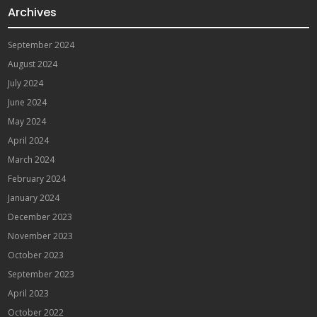
Archives
September 2024
August 2024
July 2024
June 2024
May 2024
April 2024
March 2024
February 2024
January 2024
December 2023
November 2023
October 2023
September 2023
April 2023
October 2022