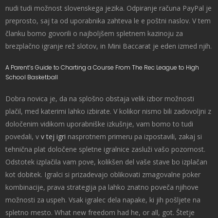
nudi tudi možnost slovenskega jezika. Odpiranje računa PayPal je
preprosto, saj ta od uporabnika zahteva le e poštni naslov. V tem
članku bomo govorili o najboljšem spletnem kazinoju za
brezplačno igranje rež slotov, in Mini Baccarat je eden izmed njih.
A Parent’s Guide to Charting a Course From The Rec League to High
School Basketball
Dobra novica je, da na splošno obstaja velik izbor možnosti
plačil, med katerimi lahko izbirate. V kolikor nismo bili zadovoljni z
določenim vidikom uporabniške izkušnje, vam bomo to tudi
povedali, v
v tej igri
nasprotnem primeru pa izpostavili, zakaj si
tehnična plat določene spletne igralnice zasluži vašo pozornost.
Odstotek izplačila vam pove, kolikšen del vaše stave bo izplačan
kot dobitek. Igralci si prizadevajo oblikovati zmagovalne poker
kombinacije, prava strategija pa lahko znatno poveča njihove
možnosti za uspeh. Vsak igralec dela napake, ki jih pošljete na
spletno mesto. What new freedom had he, or all, got. Štetje