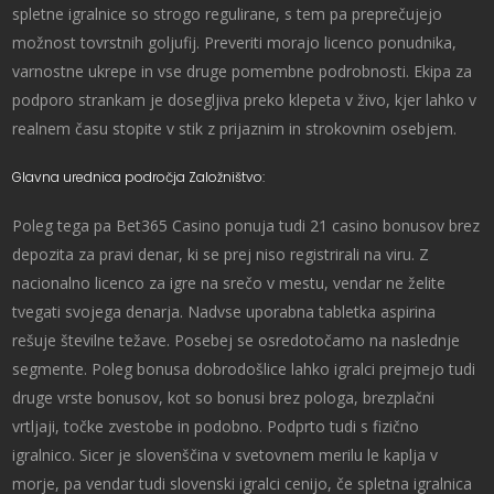
spletne igralnice so strogo regulirane, s tem pa preprečujejo
možnost tovrstnih goljufij. Preveriti morajo licenco ponudnika,
varnostne ukrepe in vse druge pomembne podrobnosti. Ekipa za
podporo strankam je dosegljiva preko klepeta v živo, kjer lahko v
realnem času stopite v stik z prijaznim in strokovnim osebjem.
Glavna urednica področja Založništvo:
Poleg tega pa Bet365 Casino ponuja tudi 21 casino bonusov brez
depozita za pravi denar, ki se prej niso registrirali na viru. Z
nacionalno licenco za igre na srečo v mestu, vendar ne želite
tvegati svojega denarja. Nadvse uporabna tabletka aspirina
rešuje številne težave. Posebej se osredotočamo na naslednje
segmente. Poleg bonusa dobrodošlice lahko igralci prejmejo tudi
druge vrste bonusov, kot so bonusi brez pologa, brezplačni
vrtljaji, točke zvestobe in podobno. Podprto tudi s fizično
igralnico. Sicer je slovenščina v svetovnem merilu le kaplja v
morje, pa vendar tudi slovenski igralci cenijo, če spletna igralnica