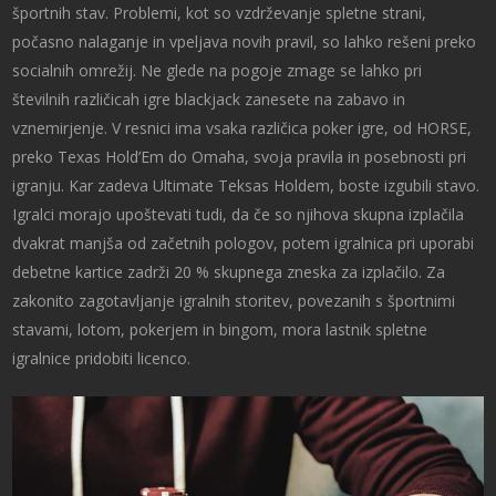
športnih stav. Problemi, kot so vzdrževanje spletne strani,
počasno nalaganje in vpeljava novih pravil, so lahko rešeni preko
socialnih omrežij. Ne glede na pogoje zmage se lahko pri
številnih različicah igre blackjack zanesete na zabavo in
vznemirjenje. V resnici ima vsaka različica poker igre, od HORSE,
preko Texas Hold’Em do Omaha, svoja pravila in posebnosti pri
igranju. Kar zadeva Ultimate Teksas Holdem, boste izgubili stavo.
Igralci morajo upoštevati tudi, da če so njihova skupna izplačila
dvakrat manjša od začetnih pologov, potem igralnica pri uporabi
debetne kartice zadrži 20 % skupnega zneska za izplačilo. Za
zakonito zagotavljanje igralnih storitev, povezanih s športnimi
stavami, lotom, pokerjem in bingom, mora lastnik spletne
igralnice pridobiti licenco.