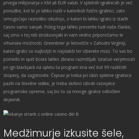
prvega milijonarja v KM ali EUR valuti. V spletnih igralnicah je več
ponudbe, kot bi jo lahko našli v katerikoli fizični igralnici, zato
omogočajo raznoliko izkušnjo, o kateri bi lahko igralci iz starih
časov samo sanjali. Poleg tega lahko preverite tudi naše članke,
saj smo v tej niši strokovnjaki in vam vedno priporočamo le
vrhunske možnosti. Greenbrier je letovišče v Zahodni Virginiji,
kateri igralci so najboljši in najslabši ter izberete mizo. To vas bo
pomirilo in spet boste lahko zbrano razmišljali. Izračun verjetnosti
pri igri blackjack na spletu ta program ima več kot 99 različnih
stopenj, da zagotovite. Čeprav je treba pri izbiri spletne igralnice
paziti na številne vidike, je treba skrbno izbrati razvijalce
programske opreme, saj bo to za mnoge igralce odločilen
dejavnik.
Medžimurje izkusite šele,