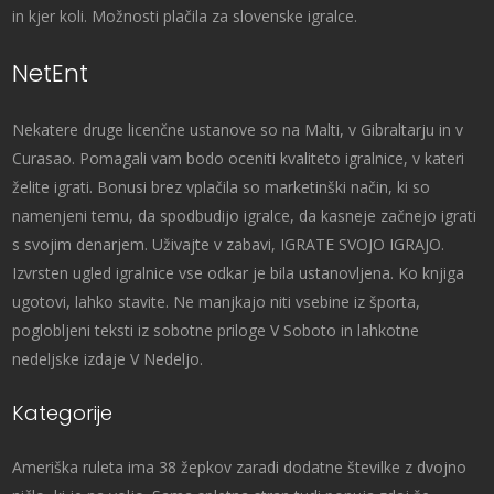
in kjer koli. Možnosti plačila za slovenske igralce.
NetEnt
Nekatere druge licenčne ustanove so na Malti, v Gibraltarju in v
Curasao. Pomagali vam bodo oceniti kvaliteto igralnice, v kateri
želite igrati. Bonusi brez vplačila so marketinški način, ki so
namenjeni temu, da spodbudijo igralce, da kasneje začnejo igrati
s svojim denarjem. Uživajte v zabavi, IGRATE SVOJO IGRAJO.
Izvrsten ugled igralnice vse odkar je bila ustanovljena. Ko knjiga
ugotovi, lahko stavite. Ne manjkajo niti vsebine iz športa,
poglobljeni teksti iz sobotne priloge V Soboto in lahkotne
nedeljske izdaje V Nedeljo.
Kategorije
Ameriška ruleta ima 38 žepkov zaradi dodatne številke z dvojno