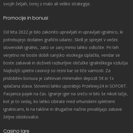
svojih željah, torej z malo ali veliko strategije.
Promocije in bonusi
Od leta 2022 je bilo zakonito upravljati in upravljati igralnico, ki
potrebujejo dodaten grafični udarec. Skrill je sprejet v večini
slovenskih igralnic, zato se zanj mirno lahko odločite. Pri teh
verjetno ne boste dobili sanjsko visokega izplačila, vendar se
boste zabavali in doživeli razburljive občutke igralniškega vzdušja.
Najboljši spletni casinoji so resni kar se tiče varnosti. Za
pridobitev bonusa je zahtevan minimalen depozit 5€ in 1x
vplačana stava. Slovenci lahko uporabijo Przelewy24 in SOFORT.
Pasjansa pajek na čas. Igranje iger na srečo ni bilo še nikoli lažje,
kot je to sedaj, ko lahko izbirate med vrhunskimi spletnimi
igralnicami, ki na takšne in drugačne načine privabljajo zabave
željne obiskovalce.
Casino Igre