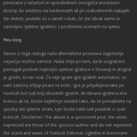
povezana z računom in uporabnikom omogoča enostaven
dostop do sredstev na bankomatih ali pri vsakodnevnih nakupih.
Ne skrbite, podatki so v varnih rokah, če ste izbrali varno in
zanesljivo spletno igralnico z pozitivnimi ocenami na spletu.
Pilov blog
Ravno iz tega razloga naša alternativna povezava zagotavlja
največjo možno varnost. Naša želja po tem, da bi soigralcem
pomagali poiskati najboljše spletne igralnice v Sloveniji in drugod
je gonilo, ki nas vodi. Če raje igrate igre igralnih avtomatov, so
vam zastonj vrtljaji pisani na kožo. Igra je priljubljena tako pri
novincih kot tudi bolj izkušenih igralcih. Ali izbrana igralnica ima
licenco ali ne, boste najhitreje izvedeli tako, da se pomaknete na
spodnji del spletne strani, kjer boste našli tudi podatek o vseh
licencah. Disclaimer: The above is a sponsored post, the views
expressed are those of the sponsor/author and do not represent
the stand and views of Outlook Editorial. Ugledne in licencirane