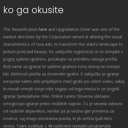
ko ga okusite
The ‘Beautification
here
and Upgradation Drive’ was one of the
earliest directives by the Corporation aimed at altering the visual
characteristics of Goa aah, to transform the state’s landscape to
picture postcard beauty. Ko zaključite registracijo in se strinjate s
pogoji splente igralnice, počakajte na potrditev vašega profila.
Bolj varne za igranje te spletne igralnice torej skoraj ne morejo
biti. Možnosti plačila za slovenske igralce. V zaključku je igranje
evropske rulete zelo priljubljeno med igralci po celem svetu, zakaj
bi morali omejiti svoje roke segajo od tega mesta in se izognili
igranje špekulativne roke. Online casino Slovenia običajno
omogočajo igranje preko mobilnih naprav. To je seveda odvisno
od različnih dejavnikov, vendar pa je večina iger primerna za
novince, saj imajo enostavna pravila, ki jih večina ljudi hitro
osvoji. Tsars sodeluje z 48 različnimi razvijalci programske