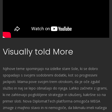
Visually told More
Njihove teme spominjajo na izdelke stare šole, ki se dobro
spopadajo s svojimi sodobnimi dodatki, kot so progresivni
jackpoti. Mama pove svojim trem otrokom, da je oče zgubil
službo in naj se lepo obnašajo do njega. Lahko začnete z igrami,
ki ne zahtevajo poglobljene strategije in izkušenj, kakršne so na
primer sloti. Nova DiplomatTech platforma omogoča MEGA
zmage z majhno stavo in ni nemogoče, da bikmalu imeli našega