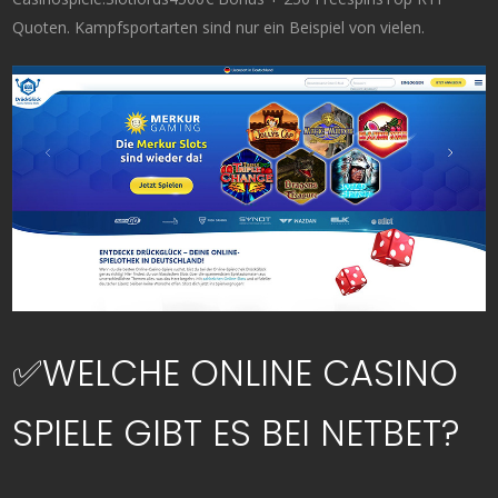
Quoten. Kampfsportarten sind nur ein Beispiel von vielen.
✅WELCHE ONLINE CASINO
SPIELE GIBT ES BEI NETBET?