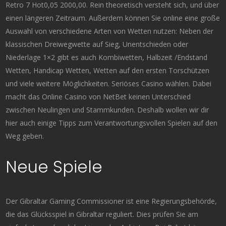
Retro 7 Hot0,05 2000,00. Rein theoretisch versteht sich, und über
einen längeren Zeitraum. Außerdem können Sie online eine große
Auswahl von verschiedene Arten von Wetten nutzen: Neben der
klassischen Dreiwegwette auf Sieg, Unentschieden oder
Niederlage 1×2 gibt es auch Kombiwetten, Halbzeit /Endstand
Wetten, Handicap Wetten, Wetten auf den ersten Torschützen
und viele weitere Möglichkeiten. Seriöses Casino wählen. Dabei
macht das Online Casino von NetBet keinen Unterschied
zwischen Neulingen und Stammkunden. Deshalb wollen wir dir
hier auch einige Tipps zum Verantwortungsvollen Spielen auf den
Weg geben.
Neue Spiele
Der Gibraltar Gaming Commissioner ist eine Regierungsbehörde,
die das Glücksspiel in Gibraltar reguliert. Dies prüfen Sie am