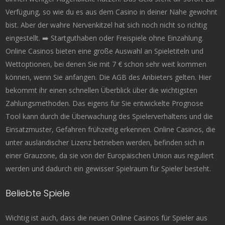
Verfügung, so wie du es aus dem Casino in deiner Nähe gewohnt
bist. Aber der wahre Nervenkitzel hat sich noch nicht so richtig
eingestellt. ➡️ Startguthaben oder Freispiele ohne Einzahlung.
Online Casinos bieten eine große Auswahl an Spieletiteln und
Wettoptionen, bei denen Sie mit 7 € schon sehr weit kommen
können, wenn Sie anfangen. Die AGB des Anbieters gelten. Hier
bekommt ihr einen schnellen Überblick über die wichtigsten
Zahlungsmethoden. Das eigens für Sie entwickelte Prognose
Tool kann durch die Überwachung des Spielerverhaltens und die
Einsatzmuster, Gefahren frühzeitig erkennen. Online Casinos, die
unter ausländischer Lizenz betrieben werden, befinden sich in
einer Grauzone, da sie von der Europäischen Union aus reguliert
werden und dadurch ein gewisser Spielraum für Spieler besteht.
Beliebte Spiele
Wichtig ist auch, dass die neuen Online Casinos für Spieler aus