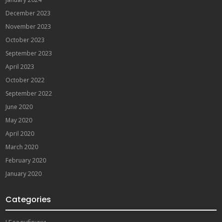
December 2023
November 2023
October 2023
September 2023
April 2023
October 2022
September 2022
June 2020
May 2020
April 2020
March 2020
February 2020
January 2020
Categories