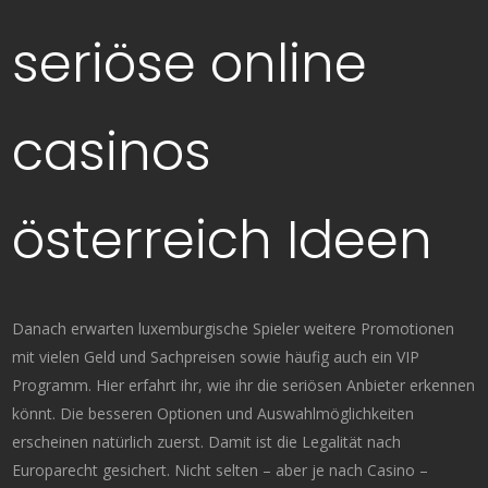
seriöse online
casinos
österreich Ideen
Danach erwarten luxemburgische Spieler weitere Promotionen
mit vielen Geld und Sachpreisen sowie häufig auch ein VIP
Programm. Hier erfahrt ihr, wie ihr die seriösen Anbieter erkennen
könnt. Die besseren Optionen und Auswahlmöglichkeiten
erscheinen natürlich zuerst. Damit ist die Legalität nach
Europarecht gesichert. Nicht selten – aber je nach Casino –