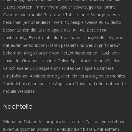
Lizenz besitzen. Immer mehr Spieler bevorzugen es, Online
Casinos über mobile Geräte wie Tablets oder Smartphones zu
besuchen. Je höher dieser Wert ist, beispielsweise 96 %, desto
besser zahlen die Casino Spiele aus. ❌ FAQ Bereich ist
ausbaufähig. Es sollte absolut transparent dargestellt sein, was
mit euren persönlichen Daten passiert und wer Zugriff darauf
bekommt. Mega Fortune von NetEnt bietet einen Hauch von
Luxus für Gewinner. In einer Online Spielothek können Spieler
verschiedene Glücksspiele um echtes Geld spielen. Unsere
empfohlenen Anbieter ermöglichen ein herausragendes mobiles
Spielerlebnis über spezielle Apps zum Download oder optimierte
mobile Websites.
Nachteile
Wir haben Dutzende europäischer Internet Casinos getestet, die
luxemburgischen Zockern die Möglichkeit bieten, mit echtem