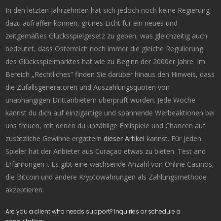
In den letzten Jahrzehnten hat sich jedoch noch keine Regierung
dazu aufraffen können, grünes Licht für ein neues und
zeitgemäßes Glücksspielgesetz zu geben, was gleichzeitig auch
bedeutet, dass Österreich noch immer die gleiche Regulierung
des Glücksspielmarktes hat wie zu Beginn der 2000er Jahre. Im
Bereich „Rechtliches” finden Sie darüber hinaus den Hinweis, dass
die Zufallsgeneratoren und Auszahlungsquoten von
unabhängigen Drittanbietern überprüft wurden. Jede Woche
kannst du dich auf einzigartige und spannende Werbeaktionen bei
uns freuen, mit denen du unzählige Freispiele und Chancen auf
zusätzliche Gewinne ergattern
dieser Artikel
kannst. Für jeden
Spieler hat der Anbieter aus Curaçao etwas zu bieten. Test and
Erfahrungen i. Es gibt eine wachsende Anzahl von Online Casinos,
die Bitcoin und andere Kryptowährungen als Zahlungsmethode
akzeptieren.
Are you a client who needs support? Inquiries or schedule a