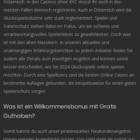
Österreich. In den Casinos ohne KYC müsst ihr euch in den
meisten Fällen dennoch registrieren. Auch in Österreich wird die
Glücksspielindustrie sehr stark reglementiert. Spieler und
Datenschutz stehen dabei im Fokus, um ein sicheres und
verantwortungsvolles Spielerlebnis zu gewährleisten. Doch was
ist mit den alten Klassikern. In unseren aktuellen und
unabhängigen Erfahrungsberichten zu jedem Anbieter finden Sie
zudem alle Details zum jeweiligen Angebot und können somit
besser entscheiden, wo Sie 2024 Glücksspiele online spielen
möchten. Durch eine Spiellizenz sind die besten Online Casino an
bestimmte Auflagen gebunden, die beispielsweise für einen guten
Spielerschutz sorgen.
Was ist ein Willkommensbonus mit Gratis
Guthaben?
Somit kannst du auch unser piratenstarkes Neukundenangebot
binnen weniger Augenblicke nutzen. Das Geld steht dir sofort zur