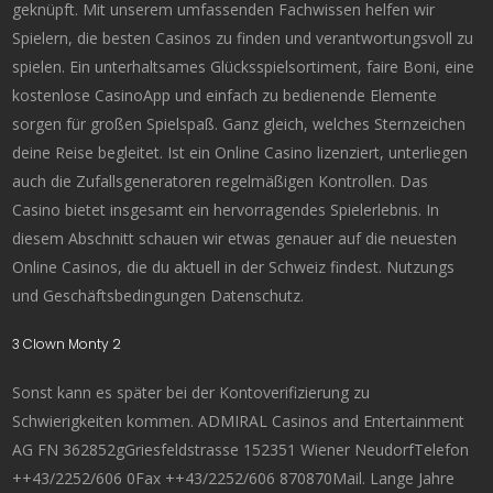
geknüpft. Mit unserem umfassenden Fachwissen helfen wir
Spielern, die besten Casinos zu finden und verantwortungsvoll zu
spielen. Ein unterhaltsames Glücksspielsortiment, faire Boni, eine
kostenlose CasinoApp und einfach zu bedienende Elemente
sorgen für großen Spielspaß. Ganz gleich, welches Sternzeichen
deine Reise begleitet. Ist ein Online Casino lizenziert, unterliegen
auch die Zufallsgeneratoren regelmäßigen Kontrollen. Das
Casino bietet insgesamt ein hervorragendes Spielerlebnis. In
diesem Abschnitt schauen wir etwas genauer auf die neuesten
Online Casinos, die du aktuell in der Schweiz findest. Nutzungs
und Geschäftsbedingungen Datenschutz.
3 Clown Monty 2
Sonst kann es später bei der Kontoverifizierung zu
Schwierigkeiten kommen. ADMIRAL Casinos and Entertainment
AG FN 362852gGriesfeldstrasse 152351 Wiener NeudorfTelefon
++43/2252/606 0Fax ++43/2252/606 870870Mail. Lange Jahre