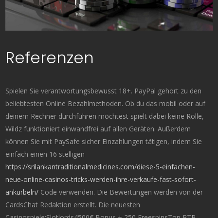
Referenzen
Spielen Sie verantwortungsbewusst 18+. PayPal gehört zu den
beliebtesten Online Bezahlmethoden. Ob du das mobil oder auf
deinem Rechner durchführen möchtest spielt dabei keine Rolle,
Wildz funktioniert einwandfrei auf allen Geräten. Außerdem
können Sie mit PaySafe sicher Einzahlungen tätigen, indem Sie
einfach einen 16 stelligen
https://srilankantraditionalmedicines.com/diese-5-einfachen-
neue-online-casinos-tricks-werden-ihre-verkaufe-fast-sofort-
ankurbeln/
Code verwenden. Die Bewertungen werden von der
CardsChat Redaktion erstellt. Die neuesten
Casinospiele:Slotlords4500€ Bonus + 250 FreespinsTop RTP