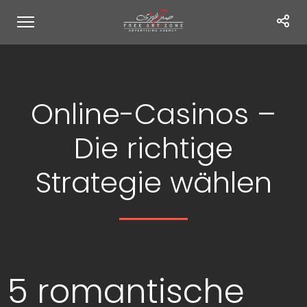
Online-Casinos –
Die richtige
Strategie wählen
5 romantische