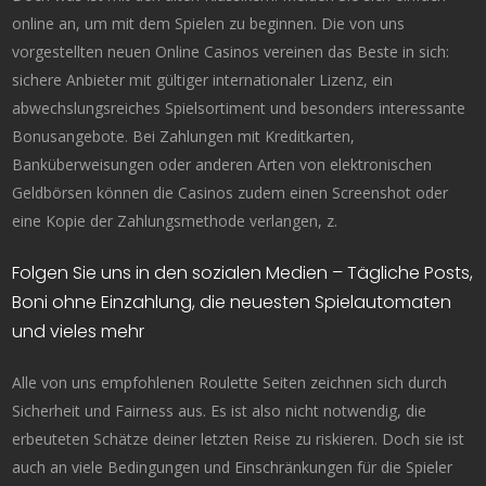
online an, um mit dem Spielen zu beginnen. Die von uns
vorgestellten neuen Online Casinos vereinen das Beste in sich:
sichere Anbieter mit gültiger internationaler Lizenz, ein
abwechslungsreiches Spielsortiment und besonders interessante
Bonusangebote. Bei Zahlungen mit Kreditkarten,
Banküberweisungen oder anderen Arten von elektronischen
Geldbörsen können die Casinos zudem einen Screenshot oder
eine Kopie der Zahlungsmethode verlangen, z.
Folgen Sie uns in den sozialen Medien – Tägliche Posts,
Boni ohne Einzahlung, die neuesten Spielautomaten
und vieles mehr
Alle von uns empfohlenen Roulette Seiten zeichnen sich durch
Sicherheit und Fairness aus. Es ist also nicht notwendig, die
erbeuteten Schätze deiner letzten Reise zu riskieren. Doch sie ist
auch an viele Bedingungen und Einschränkungen für die Spieler