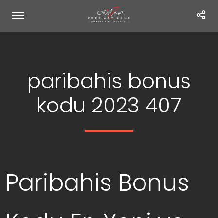
paribahis bonus
kodu 2023 407
Paribahis Bonus