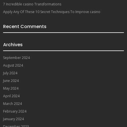
7 Incredible casino Transformations
Apply Any Of These 10 Secret Techniques To Improve casino
Recent Comments
Archives
September 2024
August 2024
July 2024
June 2024
May 2024
April 2024
March 2024
February 2024
January 2024
December 2023