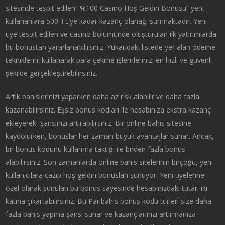
sitesinde tespit edilen” %100 Casino Hoş Geldin Bonusu” yeni
kullananlara 500 TL’ye kadar kazanç olanağı sunmaktadır. Yeni
üye tespit edilen ve casino bölümünde oluşturulan ilk yatırımlarda
bu bonustan yararlanabilirsiniz. Yukarıdaki listede yer alan ödeme
tekniklerini kullanarak para çekme işlemlerinizi en hızlı ve güvenli
şekilde gerçekleştirebilirsiniz.
Artık bahislerinizi yaparken daha az risk alabilir ve daha fazla
kazanabilirsiniz. Eşsiz bonus kodları ile hesabınıza ekstra kazanç
ekleyerek, şansınızı artırabilirsiniz. Bir online bahis sitesine
kaydolurken, bonuslar her zaman büyük avantajlar sunar. Ancak,
bir bonus kodunu kullanma taktiği ile birden fazla bonus
alabilirsiniz. Son zamanlarda online bahis sitelerinin birçoğu, yeni
kullanıcılara cazip hoş geldin bonusları sunuyor. Yeni üyelerine
özel olarak sunulan bu bonus sayesinde hesabınızdaki tutarı iki
katına çıkartabilirsiniz. Bu Paribahis bonus kodu türleri size daha
fazla bahis yapma şansı sunar ve kazançlarınızı artırmanıza