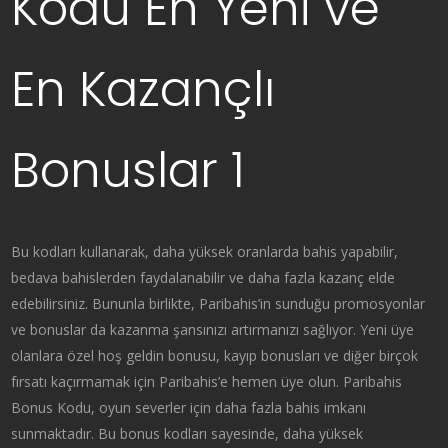
Kodu En Yeni ve
En Kazançlı
Bonuslar 1
Bu kodları kullanarak, daha yüksek oranlarda bahis yapabilir,
bedava bahislerden faydalanabilir ve daha fazla kazanç elde
edebilirsiniz. Bununla birlikte, Paribahis’in sunduğu promosyonlar
ve bonuslar da kazanma şansınızı artırmanızı sağlıyor. Yeni üye
olanlara özel hoş geldin bonusu, kayıp bonusları ve diğer birçok
fırsatı kaçırmamak için Paribahis’e hemen üye olun. Paribahis
Bonus Kodu, oyun severler için daha fazla bahis imkanı
sunmaktadır. Bu bonus kodları sayesinde, daha yüksek