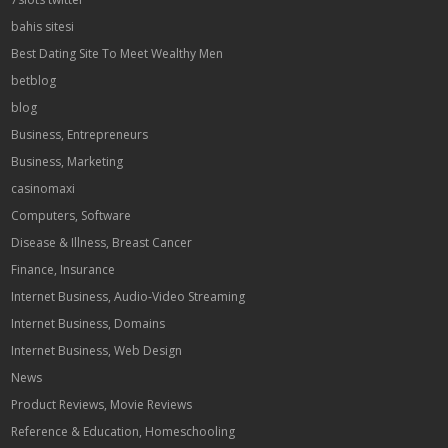
bahis sitesi
Best Dating Site To Meet Wealthy Men
betblog
blog
Business, Entrepreneurs
Business, Marketing
casinomaxi
Computers, Software
Disease & Illness, Breast Cancer
Finance, Insurance
Internet Business, Audio-Video Streaming
Internet Business, Domains
Internet Business, Web Design
News
Product Reviews, Movie Reviews
Reference & Education, Homeschooling