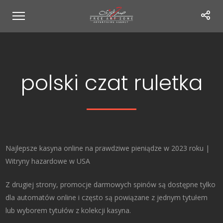
polski czat ruletka
Najlepsze kasyna online na prawdziwe pieniądze w 2023 roku |
Witryny hazardowe w USA
Z drugiej strony, promocje darmowych spinów są dostępne tylko
dla automatów online i często są powiązane z jednym tytułem
lub wyborem tytułów z kolekcji kasyna.