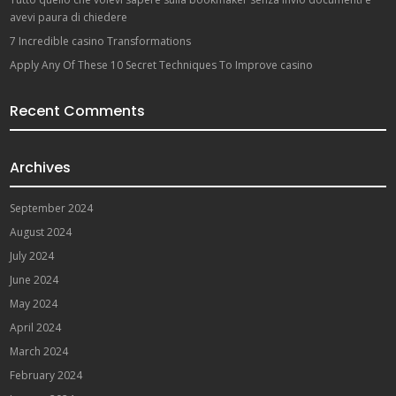
avevi paura di chiedere
7 Incredible casino Transformations
Apply Any Of These 10 Secret Techniques To Improve casino
Recent Comments
Archives
September 2024
August 2024
July 2024
June 2024
May 2024
April 2024
March 2024
February 2024