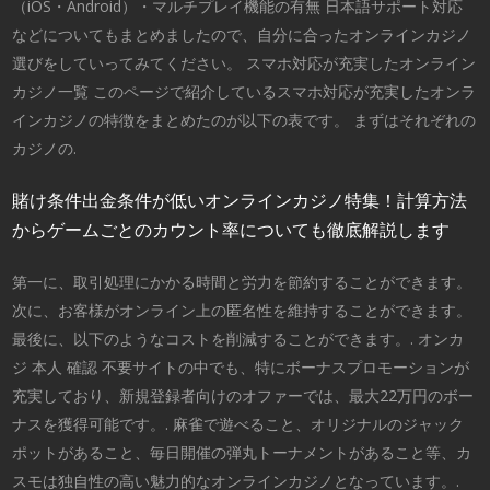
（iOS・Android）・マルチプレイ機能の有無 日本語サポート対応
などについてもまとめましたので、自分に合ったオンラインカジノ
選びをしていってみてください。 スマホ対応が充実したオンライン
カジノ一覧 このページで紹介しているスマホ対応が充実したオンラ
インカジノの特徴をまとめたのが以下の表です。 まずはそれぞれの
カジノの.
賭け条件出金条件が低いオンラインカジノ特集！計算方法
からゲームごとのカウント率についても徹底解説します
第一に、取引処理にかかる時間と労力を節約することができます。
次に、お客様がオンライン上の匿名性を維持することができます。
最後に、以下のようなコストを削減することができます。. オンカ
ジ 本人 確認 不要サイトの中でも、特にボーナスプロモーションが
充実しており、新規登録者向けのオファーでは、最大22万円のボー
ナスを獲得可能です。. 麻雀で遊べること、オリジナルのジャック
ポットがあること、毎日開催の弾丸トーナメントがあること等、カ
スモは独自性の高い魅力的なオンラインカジノとなっています。.