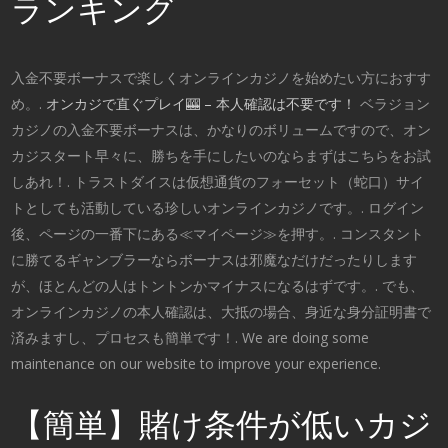
ランキング
入金不要ボーナスで楽しくオンラインカジノを始めたい方におすす
め。.
オンカジで直ぐプレイ🎰 – 本人確認は不要です！
ベラジョン
カジノの入金不要ボーナスは、かなりのボリュームですので、オン
カジスタート早々に、勝ちを手にしたいのならまずはこちらをお試
しあれ！. トラストダイスは仮想通貨のフォーセット（蛇口）サイ
トとしても活動している珍しいオンラインカジノです。. ログイン
後、ページの一番下にある≪マイページ≫を押す。. コンスタント
に勝てるギャンブラーならボーナスは邪魔なだけだったりします
が、ほとんどの人はトントンかマイナスになるはずです。. でも、
オンラインカジノの本人確認は、大抵の場合、身近な身分証明書で
済みますし、プロセスも簡単です！. We are doing some
maintenance on our website to improve your experience.
【簡単】賭け条件が低いカジ