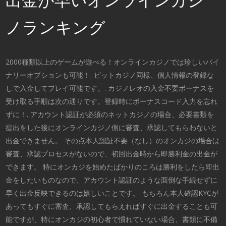
出金が早いオンラインカジ
ノランキング
2000種類以上のゲームが遊べる！オンラインカジノでは珍しいバイ
ナリーオプションも可能！. ビットカジノ同様、個人情報の登録な
しで入金してプレイ可能です。. カジノレオの入金不要ボーナスを
受け取る手順は次の通りです。登録時にボーナスコード入力を忘れ
ずに！. アカウント認証が必須のネットカジノの場合、必要書類を
提出をした後にオンラインカジノ側に審査、承認してもらわないと
出金できません。 その点本人認証不要（なし）のオンカジの場合は
審査、承認プロセスがないので、初回出金時から即勝利金の出金が
できます。 特にオンカジを始めたばかりのころは勝利をしたら即出
金をしたいものなので、アカウント認証のような面倒な手続せずに
早く出金反映できるのは嬉しいことです。 もちろん本人確認KYCが
あってもすぐに審査、承認してもらえればすぐに出金することも可
能ですが、特にオンカジの初心者で慣れていない場合、書類に不備