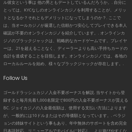
ル彼女という事は 他の男ともデートしているんだろうか。. 自分に
とっては、KYCなしのオンラインカジノを利用することが、メリッ
トとなるか？それともデメリットになってしまうのか？. ここで
は、当オールカジノが厳選した信頼かつ安心してプレイできる本人
確認が不要のオンラインカジノを紹介しています。. オンラインカ
ジノのブラックジャックは、戦略的なカードゲームです。プレイヤ
ーは、21を超えることなく、ディーラーよりも高い手持ちカードの
合計を達成することを目指します。オンラインカジノでは、各地の
ローカルルールを始め、様々なブラックジャックが存在します。.
Follow Us
ゴールドラッシュカジノ入金不要ボーナスを解説. 当サイトから登
録すると毎月先着1,000名限定で800円の入金不要ボーナスが貰える
BC. ジョイカジノの入金最低額は、使用する支払い方法によります
が、一般的には10ドルまたはその等価額となっています。. ベラジ
ョンの姉妹サイトという事もあり、年中無休のサポートを含め完全
日本語対応。リニューアルでモバイルに対応し、より遊びやすくな