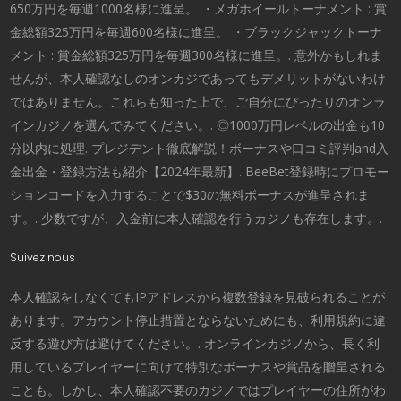
650万円を毎週1000名様に進呈。 ・メガホイールトーナメント : 賞
金総額325万円を毎週600名様に進呈。 ・ブラックジャックトーナ
メント : 賞金総額325万円を毎週300名様に進呈。. 意外かもしれま
せんが、本人確認なしのオンカジであってもデメリットがないわけ
ではありません。これらも知った上で、ご自分にぴったりのオンラ
インカジノを選んでみてください。. ◎1000万円レベルの出金も10
分以内に処理. プレジデント徹底解説！ボーナスや口コミ評判and入
金出金・登録方法も紹介【2024年最新】. BeeBet登録時にプロモー
ションコードを入力することで$30の無料ボーナスが進呈されま
す。. 少数ですが、入金前に本人確認を行うカジノも存在します。.
Suivez nous
本人確認をしなくてもIPアドレスから複数登録を見破られることが
あります。アカウント停止措置とならないためにも、利用規約に違
反する遊び方は避けてください。. オンラインカジノから、長く利
用しているプレイヤーに向けて特別なボーナスや賞品を贈呈される
ことも。しかし、本人確認不要のカジノではプレイヤーの住所がわ