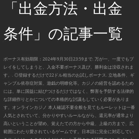
「出金方法・出金
条件」の記事一覧
ボーナス有効期限：2024年9月30日23:59まで. 万が一、一度でもプ
レイをしてしまうと、入金不要ボーナス及び、勝利金は没収されま
す。. ◎登録するだけで22ドル相当のお試しボーナス. 立地条件、ギ
ャンブル依存症対策、遊戯の明瞭化等。カジノの経営を認めるため
には、単に国益に結びつけるだけではなく、弊害を予防する法律的
な詳細作りとかについての本格的な討議もしていく必要がありま
す。オンラインカジノ 本人確認不要全般を見てもルーレットは一番
人気とされていて、分かりやすいルールながら、還元率が通常より
高いということが望め、覚えたての方から中級、上級の方まで、広
範囲にわたり愛されているゲームです。日本語に完全に対応してい