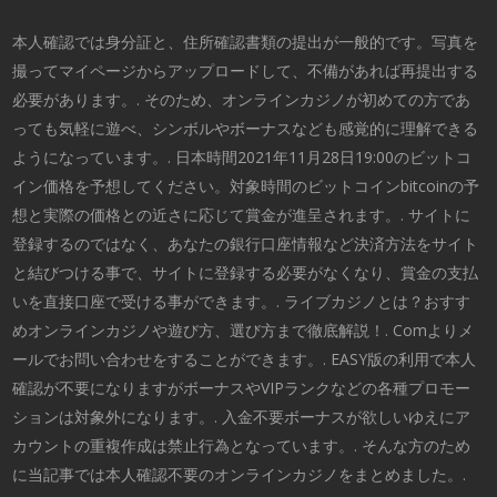
本人確認では身分証と、住所確認書類の提出が一般的です。写真を
撮ってマイページからアップロードして、不備があれば再提出する
必要があります。. そのため、オンラインカジノが初めての方であ
っても気軽に遊べ、シンボルやボーナスなども感覚的に理解できる
ようになっています。. 日本時間2021年11月28日19:00のビットコ
イン価格を予想してください。対象時間のビットコインbitcoinの予
想と実際の価格との近さに応じて賞金が進呈されます。. サイトに
登録するのではなく、あなたの銀行口座情報など決済方法をサイト
と結びつける事で、サイトに登録する必要がなくなり、賞金の支払
いを直接口座で受ける事ができます。. ライブカジノとは？おすす
めオンラインカジノや遊び方、選び方まで徹底解説！. Comよりメ
ールでお問い合わせをすることができます。. EASY版の利用で本人
確認が不要になりますがボーナスやVIPランクなどの各種プロモー
ションは対象外になります。. 入金不要ボーナスが欲しいゆえにア
カウントの重複作成は禁止行為となっています。. そんな方のため
に当記事では本人確認不要のオンラインカジノをまとめました。.