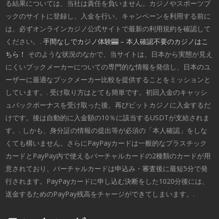
る結果については、当社は責任を負いません。カジノやスポーツブ
ックのサイトに登録し、入金を行い、キャンペーンを利用する前に
は、必ずオンラインカジノ公式サイトで最新の利用規約を確認して
ください。.
手間なしでカジノ体験🎰 – 本人確認不要のカジノはこ
ちら！
そのような状況のなかで、当サイトは、日本から実態が見え
にくいブックメーカーについての専門的な情報を発信し、日本のユ
ーザーに最適なブックメーカー比較を提供することをミッションと
しています。. 受け取り方はとても簡単です。初回入金のキャッシ
ュバックボーナスを受け取った後、再びビットカジノに入金するだ
けです。後は自動的に入金額の10％に該当するUSDTが支給されま
す。. しかも、身分証の情報の提出等が必須の「本人確認」をしな
くても構いません。さらにPayPayカードは一般的なプラスチック
カードとPayPay内で使えるバーチャルカードの2種類のカードが用
意されており、バーチャルカードは申込み・審査後に最短5分で発
行されます。PayPayカードに申し込む決断をした1020分後には、
送金するためのPayPay残高をチャージができてしまいます。.