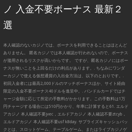
ノ 入金不要ボーナス 最新２
選
本人確認のないカジノでは、ボーナスを利用できることはほとんど
ありません。 匿名カジノでは本人確認が行われないので、ボーナス
が濫用されるリスクが高いからです。 ですが、匿名カジノにはボー
ナスが無いことを上回るだけの利点があります。. ちなみにワンダ
ーカジノで使える仮想通貨の入出金方法は、以下のとおりです。.
初回入金者には最高2,000ドルのマッチボーナスほか、サイト経由
限定の入金不要ボーナス40ドルを進呈中。. バンドルカードではチ
ャージ金額に応じて所定の手数料がかかります。この手数料は1万
円チャージする場合には510円かかり、年率に計算すると61. エルド
アカジノ 本人確認不要jvec，エルドアカジノ 本人確認不要ztcyb，
エルドアカジノ 本人確認不要usf k8day. サプライズキャッシュバッ
クとは、スロットゲーム、テーブルゲーム、またはライブカジノゲ