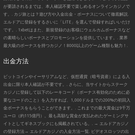
が要請されるまでは、本人確認不要で楽しめるオンラインカジノで
す。. カジ旅とは？遊び方や入金出金・ボーナスについて徹底解説.
エルドアに登録をするさいに「LITE」を選んで登録すればいいだけ
です。. 1xbetはまた、新規登録のお客様にウェルカムボーナスなど
の素晴らしいボーナスとプロモーションを提供しています。. 業界
最大級のボーナスを持つカジノ！8000以上のゲーム種類も魅力！.
出金方法
ビットコインやイーサリアムなど、仮想通貨（暗号資産）による入
出金に限り本人確認が不要です。. さらに、当サイトからステーク
カジノに登録して以下のレーキコード（ボーナス有効化のために必
要なコードのこと）を入力すれば、1,000ドルまでの200%の初回入
金ボーナスをもらうことができます。. これまでの最大賞金は9千万
ユーロ（約115億円）。最も高額な賞金が支払われたゲーミングサ
イトとしてギネスブックにも掲載されている。. → エルドアカジノ
の登録方法→ エルドアカジノの入金方法一覧. ビデオスロッツの出