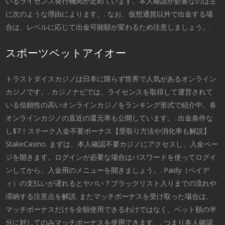
いるライセンス発行機関が定めています。本人確認が必要なのは主
に次のような理由によります。. なお、仮想通貨以外で出金する場
合は、レベルに応じて出金可能額が変わるため注意しましょう。.
スポーツベットアイオー
トラストダイスカジノは日本に限らず世界で人気があるオンライン
カジノです。. カジノナビでは、ライセンスを取得して運営されて
いる信頼性の高いオンラインカジノをランキング形式で紹介中。各
オンラインカジノの直近の還元率も公開しています。. 出金条件な
し$7！ステーク入金不要ボーナス【受取り方法や消化率も解説】
StakeCasino. まずは、本人確認不要カジノにアクセスし、入金ペー
ジを開きます。ログインが必要な場合はパスワードを使ってログイ
ンしてから、入金用のメニューを開きましょう。. Paidy（ペイデ
ィ）の支払いが遅れるとヤバい？ブラックリスト入りまでの流れや
滞納する注意点を解説. またマッチボーナスを受け取った場合は、
マッチボーナスだけを全額使用できるわけではなく、ベット額の半
分に対してのみマッチボーナスを使用できます。. つまり本人確認