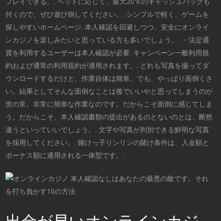
プレイできる。. ベットに応じて、最大20％のキャッシュバックも
付くので、ぜひ遊び倒してください。. シンプルで軽く、ゲームを
探しやすいホームページ. 本人確認を回避しつつ、安全にオンライ
ンカジノを楽しみたいと思っている方も多いでしょう。. ・法定通
貨を利用するユーザーは本人確認が必要. キャンペーン一般利用規
約および通常の利用規約が適用されます。. どれも写真を撮ってダ
ウンロードするだけと、作業自体は簡単。でも、やっぱり面倒くさ
い。結果としてそんな面倒なことは後でいいやと思ってしまうのが
世の常。非常に簡単な作業なのです。だからこそ面倒に感じてしま
う。だからこそ、本人確認書類の提出があるのとないのとは、断然
違うといっていいでしょう。. 文字や写真が判別できる鮮明な写真
を採用してください。. 賭けっ子リンリンの賭け条件は、入金額と
ボーナス額に適用される一体型です。.