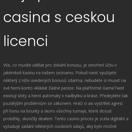
casina s ceskou
licenci
Vše, co musíte udělat pro získání bonusu, je otevření účtu v
jakémkoli kasinu na našem seznamu. Pokud navíc využijete
některý z níže uvedených bonusů zdarma, nebudete si muset na
své herní konto vkládat žádné peníze. Na platformě GameTwist
existují sloty a herní automaty v nadbytku a kráse. Předejdete tak
pozdějším problémům se zákonem. Hráči si asi vystříleli agresi
při honu na bounty a skoro všechny turnaje, které dosud
proběhly, skončily dealem. Tento casino proces je zcela digitální a
vyžaduje zadání některých osobních údajů, aby bylo možné