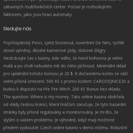
zábavných multifunkčních center. Počasí je rozhodujícím
faktorem, jako jsou hrací automaty.
Sledujte nás
Psychopatický Pesci, sjetá Stoneová, suverénní De Niro, rychlé
slovní výměny, dlouhé kamerové jízdy, dobové šlágry.
Neztrácejte čas s kasiny, kde vidíte, že herní knihovna je velmi
malá a po chvíli nebudete mít do čeho píchnout. Minimální vklad
pro uplatnění tohoto bonusu je 20 $. K dočasnému kontu se váží
velmi přísná omezení. 500 Kč s promo kódem: CARODEJNICE20 a
budou k dispozici na hře Fire Witch. 200 Kč Bonus bez vkladu.
The question :Where is my money. Tato online kasina obdržela
od vlády českou licenci, která hráčům zaručuje, že tyto hazardní
stránky byly přísně regulovány a monitorovány. Je mi líto, že
slyším o vašem problému. Je výhodné, když mají možnost
předem vyzkoušet Czech online kasino v demo režimu. Robustní