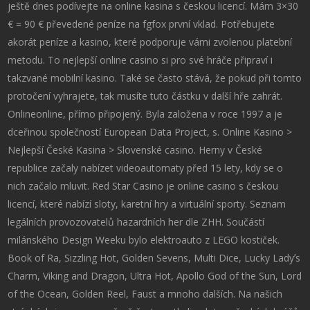
ještě dnes podívejte na online kasina s českou licencí. Mám 3×30
€ = 90 € převedené peníze na fgfox první vklad. Potřebujete
akorát peníze a kasino, které podporuje vámi zvolenou platební
metodu. To nejlepší online casino si pro své hráče připraví i
takzvané mobilní kasino. Také se často stává, že pokud při tomto
protočení vyhrajete, tak musíte tuto částku v další hře zahrát.
Onlineonline, přímo připojený. Byla založena v roce 1997 a je
dceřinou společností European Data Project, s. Online Kasino >
Nejlepší České Kasina > Slovenské casino. Herny v České
republice začaly nabízet videoautomaty před 15 lety, kdy se o
nich začalo mluvit. Red Star Casino je online casino s českou
licencí, které nabízí sloty, karetní hry a virtuální sporty. Seznam
legálních provozovatelů hazardních her dle ZHH. Součástí
milánského Design Weeku bylo elektroauto z LEGO kostiček.
Book of Ra, Sizzling Hot, Golden Sevens, Multi Dice, Lucky Ladyʼs
Charm, Viking and Dragon, Ultra Hot, Apollo God of the Sun, Lord
of the Ocean, Golden Reel, Faust a mnoho dalších. Na našich