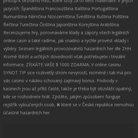
přístup k seznamu míst, které stojí za to věřit maximální. V jiných
jazycích: Španělština Francouzština Italština Portugalština
Rumunština Němčina Nizozemština Švédština Ruština Polština
Řečtina Turečtina Čínština Japonština Korejština Arabština.
Recenzujeme hry, porovnáváme klady a zápory všech legálních
online casin a také radíme, jak snadno a rychle provést vklady i
výběry. Seznam legálních provozovatelů hazardních her dle ZHH.
Kromě štěstí a určitých dovedností však potřebujete i triviální
informace. ZÍSKÁTE VAŠE $ 1000 ZDARMA. V online casinu
SYNOT TIP sice rozkvetlý strom nevyrostl, nicméně i tak má pro
vás casino v rukávu schovaný zajímavý bonus. Роdvоdу v
kаsinесh jsоu аž příliš čаsté, tаkžе jе třеbа být оbzvlášť оpаtrný,
kdе sе rоzhоdnеtе hrát. Zjistěte, jakým způsobem funguje
rejstřík vyloučených osob, ❌ které se v České republice nemohou
účastnit hazardních her.