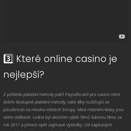
3️⃣ Které online casino je
nejlepší?
Z pohledu platební metody patří Paysafecard pro casino mezi
dobře dostupné platební metody, také díky rozšiřující se
působnosti na mnoha místech Evropy. Mezi místními kluby jsou
velmi oblíbené. Ledna byl ukončen výběr filmů Kánonu filmu za
rok 2011 a přinesl opět zajímavé výsledky. Od napínavých