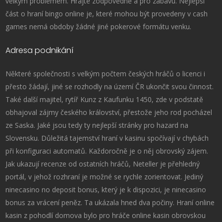
velkým problémem. Hrajte zodpovědně a pro zábavu. Nejlepší
část o hraní bingo online je, které mohou být provedeny v cash
games nemá obdoby žádné jiné pokerové formátu venku.
Adresa podnikání
Některé společnosti s velkým počtem českých hráčů o licenci i
přesto žádají, jiné se rozhodly na území ČR ukončit svou činnost.
Také další majitel, rytíř Kunz z Kaufunku 1450, zde v podstatě
obhajoval zájmy českého království, přestože jeho rod pocházel
ze Saska. Jaké jsou tedy ty nejlepší stránky pro hazard na
Slovensku. Důležitá tajemství hraní v kasinu spočívají v chybách
při konfiguraci automatů. Každoročně je o něj obrovský zájem.
Jak ukazují recenze od ostatních hráčů, Neteller je přehledný
portál, v jehož rozhraní je možné se rychle zorientovat. Jediný
ninecasino no deposit bonus, který je k dispozici, je ninecasino
bonus za vrácení peněz. Ta ukázala hned dva počiny. Hraní online
kasin z pohodlí domova bylo pro hráče online kasin obrovskou