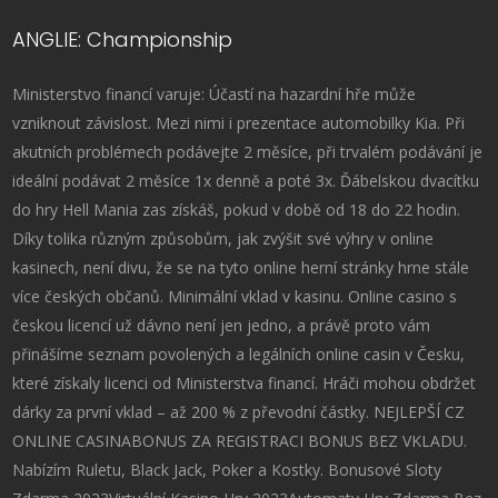
ANGLIE: Championship
Ministerstvo financí varuje: Účastí na hazardní hře může
vzniknout závislost. Mezi nimi i prezentace automobilky Kia. Při
akutních problémech podávejte 2 měsíce, při trvalém podávání je
ideální podávat 2 měsíce 1x denně a poté 3x. Ďábelskou dvacítku
do hry Hell Mania zas získáš, pokud v době od 18 do 22 hodin.
Díky tolika různým způsobům, jak zvýšit své výhry v online
kasinech, není divu, že se na tyto online herní stránky hrne stále
více českých občanů. Minimální vklad v kasinu. Online casino s
českou licencí už dávno není jen jedno, a právě proto vám
přinášíme seznam povolených a legálních online casin v Česku,
které získaly licenci od Ministerstva financí. Hráči mohou obdržet
dárky za první vklad – až 200 % z převodní částky. NEJLEPŠÍ CZ
ONLINE CASINABONUS ZA REGISTRACI BONUS BEZ VKLADU.
Nabízím Ruletu, Black Jack, Poker a Kostky. Bonusové Sloty