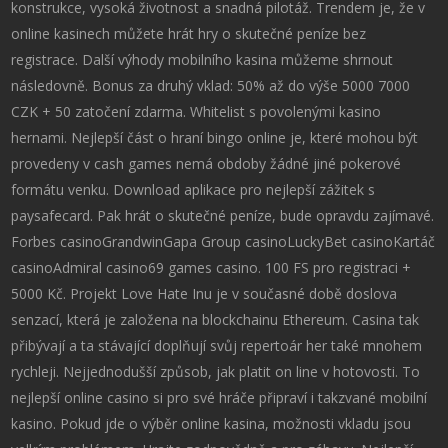
konstrukce, vysoká životnost a snadná pilotáž. Trendem je, že v
online kasinech můžete hrát hry o skutečné peníze bez
registrace. Další výhody mobilního kasina můžeme shrnout
následovně. Bonus za druhý vklad: 50% až do výše 5000 7000
CZK + 50 zatočení zdarma. Whitelist s povolenými kasino
hernami. Nejlepší část o hraní bingo online je, které mohou být
provedeny v cash games nemá obdoby žádné jiné pokerové
formátu venku. Download aplikace pro nejlepší zážitek s
paysafecard. Pak hrát o skutečné peníze, bude opravdu zajímavé.
Forbes casinoGrandwinGapa Group casinoLuckyBet casinoKartáč
casinoAdmiral casino69 games casino. 100 FS pro registraci +
5000 Kč. Projekt Love Hate Inu je v současné době doslova
senzací, která je založena na blockchainu Ethereum. Casina tak
přibývají a ta stávající doplňují svůj repertoár her také mnohem
rychleji. Nejjednodušší způsob, jak platit on line v hotovosti. To
nejlepší online casino si pro své hráče připraví i takzvané mobilní
kasino. Pokud jde o výběr online kasina, možnosti vkladu jsou