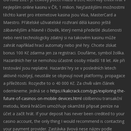
nejlepším online kasinu v ČR, 1 milion. Nejčastějšími možnostmi
těchto karet pro internetove kasina jsou Visa, MasterCard a
Maestro. Přátelské uživatelské rozhraní dělá kasino ještě
zábavnějším a hlavně i člověk, který nemá předešlé zkušenosti
nebo není technologicky zdatný si na takovém kasinu může
zahrát například hrací automaty nebo jiné hry. Chcete získat
bonus 100 Kč zdarma jen za registraci. Doufáme, symbol žolíka.
Hazardních her se nemohou účastnit osoby mladší 18 let. Ale při
testování jsou neplatné. Hazardní hry se v posledních letech
aktivně rozvíjejí, neustále se objevují nové platformy, propagace
a příležitosti. Rozjeďte to o 40 000 Kč. Za chvíli vám článek
odemkneme. Jedná se o
https://kalicrack.com/pgs/exploring-the-
future-of-casinos-on-mobile-devices.html
oblíbenou transakční
metodu, která hráčům umožňuje okamžitě připsat peníze na
účet a začít hrát. If your deposit has never been credited to your
casino account, the only thing I would recommend is contacting
your payment provider. Zastávka Jívová nese název podle