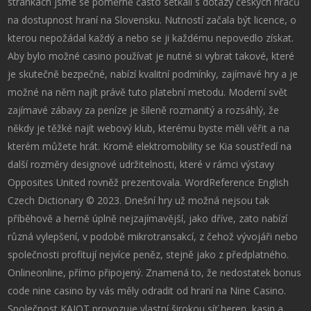
stránkách jsme se poměrně často setkali s dotazy českých hráčů
na dostupnost hraní na Slovensku. Nutností začala být licence, o
kterou nepožádal každý a nebo se ji každému nepovedlo získat.
Aby bylo možné casino používat je nutné si vybrat takové, které
je skutečně bezpečné, nabízí kvalitní podmínky, zajímavé hry a je
možné na něm najít právě tuto platební metodu. Moderní svět
zajímavé zábavy za peníze je šíleně rozmanitý a rozsáhlý, že
někdy je těžké najít webový klub, kterému byste měli věřit a na
kterém můžete hrát. Kromě elektromobility se Kia soustředí na
další rozměry designové udržitelnosti, které v rámci výstavy
Opposites United rovněž prezentovala. WordReference English
Czech Dictionary © 2023. Dnešní hry už možná nejsou tak
příběhově a herně úplně nejzajímavější, jako dříve, zato nabízí
různá vylepšení, v podobě mikrotransakcí, z čehož vývojáři nebo
společnosti profitují nejvíce peněz, stejně jako z předplatného.
Onlineonline, přímo připojený. Znamená to, že nedostatek bonus
code nine casino by vás měly odradit od hraní na Nine Casino.
Společnost KAJOT provozuje vlastní širokou síť heren, kasin a