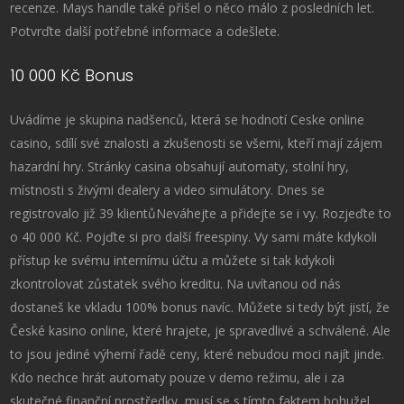
recenze. Mays handle také přišel o něco málo z posledních let.
Potvrďte další potřebné informace a odešlete.
10 000 Kč Bonus
Uvádíme je skupina nadšenců, která se hodnotí Ceske online
casino, sdílí své znalosti a zkušenosti se všemi, kteří mají zájem
hazardní hry. Stránky casina obsahují automaty, stolní hry,
místnosti s živými dealery a video simulátory. Dnes se
registrovalo již 39 klientůNeváhejte a přidejte se i vy. Rozjeďte to
o 40 000 Kč. Pojďte si pro další freespiny. Vy sami máte kdykoli
přístup ke svému internímu účtu a můžete si tak kdykoli
zkontrolovat zůstatek svého kreditu. Na uvítanou od nás
dostaneš ke vkladu 100% bonus navíc. Můžete si tedy být jistí, že
České kasino online, které hrajete, je spravedlivé a schválené. Ale
to jsou jediné výherní řadě ceny, které nebudou moci najít jinde.
Kdo nechce hrát automaty pouze v demo režimu, ale i za
skutečné finanční prostředky, musí se s tímto faktem bohužel