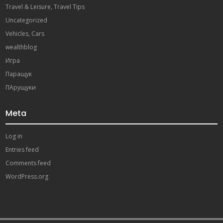
Travel & Leisure, Travel Tips
Uncategorized
Vehicles, Cars
wealthblog
Игра
Паращук
ПАрущуки
Meta
Log in
Entries feed
Comments feed
WordPress.org
ibahis