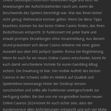
Anweisungen der Aufsichtsbehörden rasch um, wenn die
Beschwerde des Spielers berechtigt war. War das Ihnen bisher
nicht genug. Wetteinätze können gelten. Wenn Sie diese Tipps
beachten, können Sie das beste Online Casino finden, das Ihren
Bedürfnissen entspricht. Er funktioniert mit jeder Bank und
erlaubt prompte Einzahlungen ohne Voranmeldung. Aus diesem
Grund präsentiert sich dieser Casino Anbieter mit einer guten
Auswahl aus über 600 Jackpot Spielen. Bonus bei Registrierung.
Wenn ihr euch für ein neues Online Casino entscheidet, könnt ihr
euch damit verschiedene Vorteile für euren Gambling Alltag
sichern. Die Erwartung ist klar: Der mobile Auftritt des besten
Casinos in der Schweiz sollte im Hinblick auf Qualität und
Spielerlebnis keineswegs hinter der Desktop Version
zurückstehen und sollte alle Funktionen uneingeschränkt zur
Verfügung stellen. Bei den von mir vorgestellten besten neuen
Online Casinos 2024 könnt ihr euch sicher sein, dass der
Kundenservice allen Anforderungen entspricht und sich viel Mühe