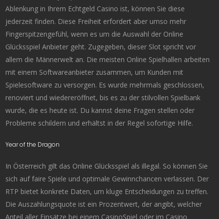
Ablenkung in Ihrem Echtgeld Casino ist, können Sie diese
jederzeit finden. Diese Freiheit erfordert aber umso mehr
Fingerspitzengefühl, wenn es um die Auswahl der Online
Glücksspiel Anbieter geht. Zugegeben, dieser Slot spricht vor
allem die Männerwelt an. Die meisten Online Spielhallen arbeiten
mit einem Softwareanbieter zusammen, um Kunden mit
Spielesoftware zu versorgen. Es wurde mehrmals geschlossen,
renoviert und wiedereröffnet, bis es zu der stilvollen Spielbank
wurde, die es heute ist. Du kannst deine Fragen stellen oder
Probleme schildern und erhältst in der Regel sofortige Hilfe.
Year of the Dragon
In Österreich gilt das Online Glücksspiel als illegal. So können Sie
sich auf faire Spiele und optimale Gewinnchancen verlassen. Der
RTP bietet konkrete Daten, um kluge Entscheidungen zu treffen.
Die Auszahlungsquote ist ein Prozentwert, der angibt, welcher
Anteil aller Einsätze bei einem CasinoSpiel oder im Casino