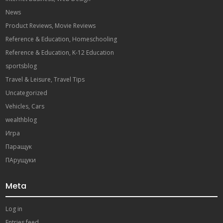
News
Product Reviews, Movie Reviews
Reference & Education, Homeschooling
Reference & Education, K-12 Education
sportsblog
Travel & Leisure, Travel Tips
Uncategorized
Vehicles, Cars
wealthblog
Игра
Паращук
ПАрущуки
Meta
Log in
Entries feed