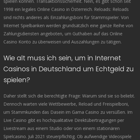
spielen können. Transaktionssicherheit. Nein, es gibt schon seit
1998 ein legales Online Casino in Österreich. Reloads: Reloads
sind nichts anderes als Einzahlungsboni für Stammspieler. Von
Internet Spielbanken werden grundsätzlich eine ganze Reihe von
Zahlungsdiensten angeboten, um Guthaben auf das Online
Casino Konto zu überweisen und Auszahlungen zu tätigen.
Wie alt muss ich sein, um in Internet
Casinos in Deutschland um Echtgeld zu
spielen?
Daher stellt sich die berechtigte Frage: Warum sind sie so beliebt.
Dennoch warten viele Wettbewerbe, Reload und Freispielboni,
um Stammkunden das Dasein im Gama Casino zu versüßen. Im
Live Casino gibt es hochqualitative Direktübertragungen per
Livestream aus einem Studio oder von einem stationären
Spielcasino. Juli 2021 steuerpflichtig. Ob aufwendige Videospiele