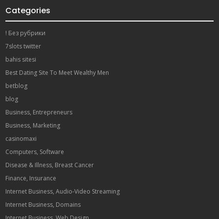
Categories
! Без рубрики
7slots twitter
bahis sitesi
Best Dating Site To Meet Wealthy Men
betblog
blog
Business, Entrepreneurs
Business, Marketing
casinomaxi
Computers, Software
Disease & Illness, Breast Cancer
Finance, Insurance
Internet Business, Audio-Video Streaming
Internet Business, Domains
Internet Business, Web Design