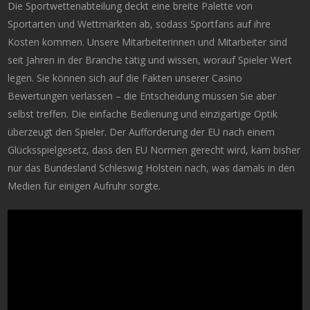
Die Sportwettenabteilung deckt eine breite Palette von
Sportarten und Wettmärkten ab, sodass Sportfans auf ihre
Kosten kommen. Unsere Mitarbeiterinnen und Mitarbeiter sind
seit Jahren in der Branche tätig und wissen, worauf Spieler Wert
legen. Sie können sich auf die Fakten unserer Casino
Bewertungen verlassen – die Entscheidung müssen Sie aber
selbst treffen. Die einfache Bedienung und einzigartige Optik
überzeugt den Spieler. Der Aufforderung der EU nach einem
Glücksspielgesetz, dass den EU Normen gerecht wird, kam bisher
nur das Bundesland Schleswig Holstein nach, was damals in den
Medien für einigen Aufruhr sorgte.