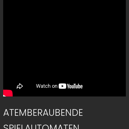
ATEMBERAUBENDE
SPIELAUTOMATEN