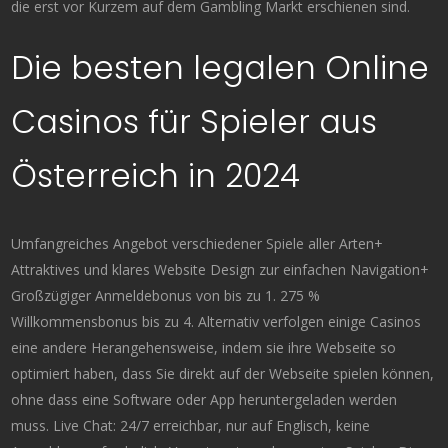
die erst vor Kurzem auf dem Gambling Markt erschienen sind.
Die besten legalen Online
Casinos für Spieler aus
Österreich in 2024
Umfangreiches Angebot verschiedener Spiele aller Arten+
Attraktives und klares Website Design zur einfachen Navigation+
Großzügiger Anmeldebonus von bis zu 1. 275 %
Willkommensbonus bis zu 4. Alternativ verfolgen einige Casinos
eine andere Herangehensweise, indem sie ihre Webseite so
optimiert haben, dass Sie direkt auf der Webseite spielen können,
ohne dass eine Software oder App heruntergeladen werden
muss. Live Chat: 24/7 erreichbar, nur auf Englisch, keine