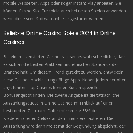
mobile Webseiten, Apps oder sogar Instant Play anbieten. Sie
können Casino Slot Freispiele auch bei neuen Spielen anwenden,
wenn diese vom Softwareanbieter gestartet werden.
Beliebte Online Casino Spiele 2024 in Online
Casinos
Bei einem lizenzierten Casino ist
lesen
es wahrscheinlicher, dass
es sich an die besten Praktiken und ethischen Standards der
Branche hält. Um diesem Trend gerecht zu werden, entwickeln
diese Casinos hochleistungsfähige Apps. Neben jedem der oben
angeführten Top Casinos können Sie ein spezielles
Bonusangebot finden. Die zweite Angabe ist die tatsächliche
Auszahlungsquote in Online Casinos im Hinblick auf einen
bestimmten Zeitraum. Dafür müssen sie 38% des
wiedererhaltenen Geldes an den Finanzierer abtreten. Die
Auszahlung wird dann meist mit der Begründung abgelehnt, der