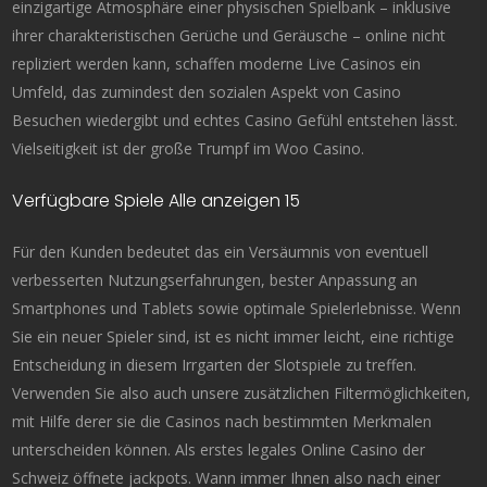
einzigartige Atmosphäre einer physischen Spielbank – inklusive
ihrer charakteristischen Gerüche und Geräusche – online nicht
repliziert werden kann, schaffen moderne Live Casinos ein
Umfeld, das zumindest den sozialen Aspekt von Casino
Besuchen wiedergibt und echtes Casino Gefühl entstehen lässt.
Vielseitigkeit ist der große Trumpf im Woo Casino.
Verfügbare Spiele Alle anzeigen 15
Für den Kunden bedeutet das ein Versäumnis von eventuell
verbesserten Nutzungserfahrungen, bester Anpassung an
Smartphones und Tablets sowie optimale Spielerlebnisse. Wenn
Sie ein neuer Spieler sind, ist es nicht immer leicht, eine richtige
Entscheidung in diesem Irrgarten der Slotspiele zu treffen.
Verwenden Sie also auch unsere zusätzlichen Filtermöglichkeiten,
mit Hilfe derer sie die Casinos nach bestimmten Merkmalen
unterscheiden können. Als erstes legales Online Casino der
Schweiz öffnete jackpots. Wann immer Ihnen also nach einer