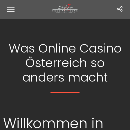
Was Online Casino
Österreich so
anders macht
Willkommen in