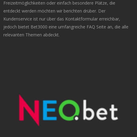
Freizeitmöglichkeiten oder einfach besondere Plätze, die
entdeckt werden möchten wir berichten drüber. Der
Kundenservice ist nur über das Kontaktformular erreichbar,
jedoch bietet Bet3000 eine umfangreiche FAQ Seite an, die alle
relevanten Themen abdeckt.