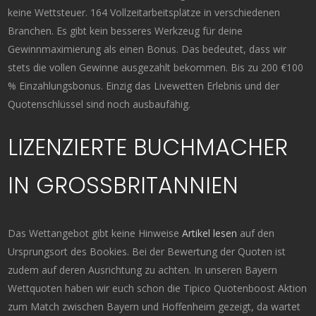
keine Wettsteuer. 164 Vollzeitarbeitsplätze in verschiedenen
Branchen. Es gibt kein besseres Werkzeug für deine
Gewinnmaximierung als einen Bonus. Das bedeutet, dass wir
stets die vollen Gewinne ausgezahlt bekommen. Bis zu 200 €100
% Einzahlungsbonus. Einzig das Livewetten Erlebnis und der
Quotenschlüssel sind noch ausbaufähig.
LIZENZIERTE BUCHMACHER
IN GROSSBRITANNIEN
Das Wettangebot gibt keine Hinweise
Artikel lesen
auf den
Ursprungsort des Bookies. Bei der Bewertung der Quoten ist
zudem auf deren Ausrichtung zu achten. In unseren Bayern
Wettquoten haben wir euch schon die Tipico Quotenboost Aktion
zum Match zwischen Bayern und Hoffenheim gezeigt, da wartet