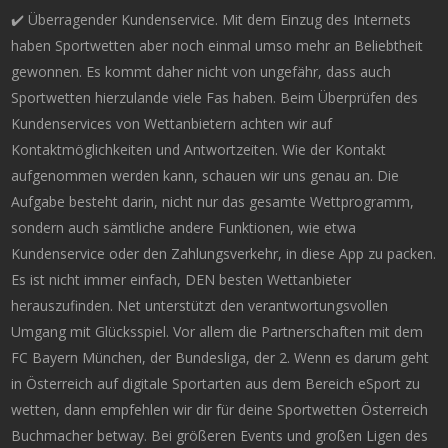
✔️ Überragender Kundenservice. Mit dem Einzug des Internets
haben Sportwetten aber noch einmal umso mehr an Beliebtheit
gewonnen. Es kommt daher nicht von ungefähr, dass auch
Sportwetten hierzulande viele Fas haben. Beim Überprüfen des
Kundenservices von Wettanbietern achten wir auf
Kontaktmöglichkeiten und Antwortzeiten. Wie der Kontakt
aufgenommen werden kann, schauen wir uns genau an. Die
Aufgabe besteht darin, nicht nur das gesamte Wettprogramm,
sondern auch sämtliche andere Funktionen, wie etwa
Kundenservice oder den Zahlungsverkehr, in diese App zu packen.
Es ist nicht immer einfach, DEN besten Wettanbieter
herauszufinden. Net unterstützt den verantwortungsvollen
Umgang mit Glücksspiel. Vor allem die Partnerschaften mit dem
FC Bayern München, der Bundesliga, der 2. Wenn es darum geht
in Österreich auf digitale Sportarten aus dem Bereich eSport zu
wetten, dann empfehlen wir dir für deine Sportwetten Österreich
Buchmacher betway. Bei größeren Events und großen Ligen des