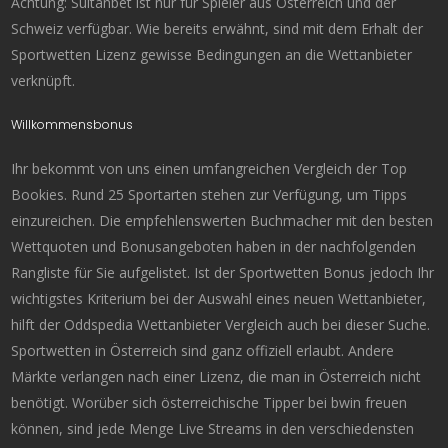
Achtung: Sultanbet ist nur für Spieler aus Österreich und der
Schweiz verfügbar. Wie bereits erwähnt, sind mit dem Erhalt der
Sportwetten Lizenz gewisse Bedingungen an die Wettanbieter
verknüpft.
Willkommensbonus
Ihr bekommt von uns einen umfangreichen Vergleich der Top
Bookies. Rund 25 Sportarten stehen zur Verfügung, um Tipps
einzureichen. Die empfehlenswerten Buchmacher mit den besten
Wettquoten und Bonusangeboten haben in der nachfolgenden
Rangliste für Sie aufgelistet. Ist der Sportwetten Bonus jedoch Ihr
wichtigstes Kriterium bei der Auswahl eines neuen Wettanbieter,
hilft der Oddspedia Wettanbieter Vergleich auch bei dieser Suche.
Sportwetten in Österreich sind ganz offiziell erlaubt. Andere
Märkte verlangen nach einer Lizenz, die man in Österreich nicht
benötigt. Worüber sich österreichische Tipper bei bwin freuen
können, sind jede Menge Live Streams in den verschiedensten