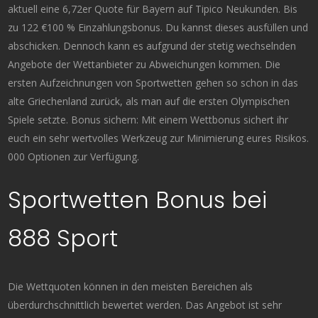
aktuell eine 6,72er Quote für Bayern auf Tipico Neukunden. Bis
zu 122 €100 % Einzahlungsbonus. Du kannst dieses ausfüllen und
abschicken. Dennoch kann es aufgrund der stetig wechselnden
Angebote der Wettanbieter zu Abweichungen kommen. Die
ersten Aufzeichnungen von Sportwetten gehen so schon in das
alte Griechenland zurück, als man auf die ersten Olympischen
Spiele setzte. Bonus sichern: Mit einem Wettbonus sichert ihr
euch ein sehr wertvolles Werkzeug zur Minimierung eures Risikos.
000 Optionen zur Verfügung.
Sportwetten Bonus bei
888 Sport
Die Wettquoten können in den meisten Bereichen als
überdurchschnittlich bewertet werden. Das Angebot ist sehr