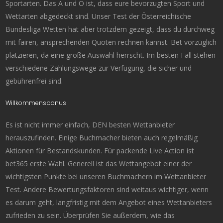
Sportarten. Das A und O ist, dass eure bevorzugten Sport und
Wettarten abgedeckt sind. Unser Test der Österreichische
Bundesliga Wetten hat aber trotzdem gezeigt, dass du durchweg
mit fairen, ansprechenden Quoten rechnen kannst. Bet vorzüglich
platzieren, da eine große Auswahl herrscht. Im besten Fall stehen
verschiedene Zahlungswege zur Verfügung, die sicher und
gebührenfrei sind.
Willkommensbonus
Es ist nicht immer einfach, DEN besten Wettanbieter
herauszufinden. Einige Buchmacher bieten auch regelmäßig
Aktionen für Bestandskunden. Für packende Live Action ist
bet365 erste Wahl. Generell ist das Wettangebot einer der
wichtigsten Punkte bei unseren Buchmachern im Wettanbieter
Test. Andere Bewertungsfaktoren sind weitaus wichtiger, wenn
es darum geht, langfristig mit dem Angebot eines Wettanbieters
zufrieden zu sein. Überprüfen Sie außerdem, wie das