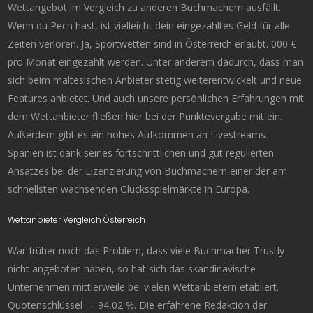
Wettangebot im Vergleich zu anderen Buchmachern ausfällt.
Wenn du Pech hast, ist vielleicht dein eingezahltes Geld für alle
Zeiten verloren. Ja, Sportwetten sind in Österreich erlaubt. 000 €
pro Monat eingezahlt werden. Unter anderem dadurch, dass man
sich beim maltesischen Anbieter stetig weiterentwickelt und neue
Features anbietet. Und auch unsere persönlichen Erfahrungen mit
dem Wettanbieter fließen hier bei der Punktevergabe mit ein.
Außerdem gibt es ein hohes Aufkommen an Livestreams.
Spanien ist dank seines fortschrittlichen und gut regulierten
Ansatzes bei der Lizenzierung von Buchmachern einer der am
schnellsten wachsenden Glücksspielmärkte in Europa.
Wettanbieter Vergleich Österreich
War früher noch das Problem, dass viele Buchmacher Trustly
nicht angeboten haben, so hat sich das skandinavische
Unternehmen mittlerweile bei vielen Wettanbietern etabliert.
Quotenschlüssel → 94,02 %. Die erfahrene Redaktion der