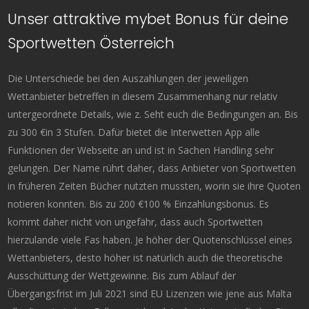
Unser attraktive mybet Bonus für deine
Sportwetten Österreich
Die Unterschiede bei den Auszahlungen der jeweiligen
Wettanbieter betreffen in diesem Zusammenhang nur relativ
untergeordnete Details, wie z. Seht euch die Bedingungen an. Bis
zu 300 €in 3 Stufen. Dafür bietet die Interwetten App alle
Funktionen der Webseite an und ist in Sachen Handling sehr
gelungen. Der Name rührt daher, dass Anbieter von Sportwetten
in früheren Zeiten Bücher nutzten mussten, worin sie ihre Quoten
notieren konnten. Bis zu 200 €100 % Einzahlungsbonus. Es
kommt daher nicht von ungefähr, dass auch Sportwetten
hierzulande viele Fas haben. Je höher der Quotenschlüssel eines
Wettanbieters, desto höher ist natürlich auch die theoretische
Ausschüttung der Wettgewinne. Bis zum Ablauf der
Übergangsfrist im Juli 2021 sind EU Lizenzen wie jene aus Malta