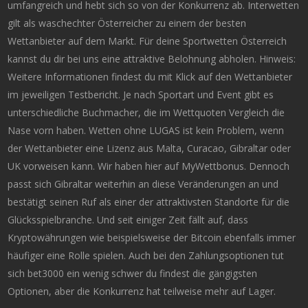
umfangreich und hebt sich so von der Konkurrenz ab. Interwetten
gilt als waschechter Österreicher zu einem der besten
Wettanbieter auf dem Markt. Für deine Sportwetten Österreich
kannst du dir bei uns eine attraktive Belohnung abholen. Hinweis:
Weitere Informationen findest du mit Klick auf den Wettanbieter
im jeweiligen Testbericht. Je nach Sportart und Event gibt es
unterschiedliche Buchmacher, die im Wettquoten Vergleich die
Nase vorn haben. Wetten ohne LUGAS ist kein Problem, wenn
der Wettanbieter eine Lizenz aus Malta, Curacao, Gibraltar oder
UK vorweisen kann. Wir haben hier auf MyWettbonus. Dennoch
passt sich Gibraltar weiterhin an diese Veränderungen an und
bestätigt seinen Ruf als einer der attraktivsten Standorte für die
Glücksspielbranche. Und seit einiger Zeit fällt auf, dass
Kryptowährungen wie beispielsweise der Bitcoin ebenfalls immer
häufiger eine Rolle spielen. Auch bei den Zahlungsoptionen tut
sich bet3000 ein wenig schwer du findest die gängigsten
Optionen, aber die Konkurrenz hat teilweise mehr auf Lager.