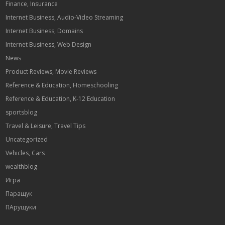
Finance, Insurance
Internet Business, Audio-Video Streaming
Internet Business, Domains
Internet Business, Web Design
News
Product Reviews, Movie Reviews
Reference & Education, Homeschooling
Reference & Education, K-12 Education
sportsblog
Travel & Leisure, Travel Tips
Uncategorized
Vehicles, Cars
wealthblog
Игра
Паращук
ПАрущуки