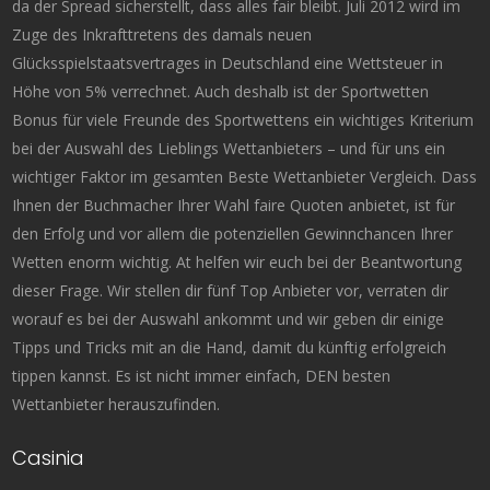
da der Spread sicherstellt, dass alles fair bleibt. Juli 2012 wird im
Zuge des Inkrafttretens des damals neuen
Glücksspielstaatsvertrages in Deutschland eine Wettsteuer in
Höhe von 5% verrechnet. Auch deshalb ist der Sportwetten
Bonus für viele Freunde des Sportwettens ein wichtiges Kriterium
bei der Auswahl des Lieblings Wettanbieters – und für uns ein
wichtiger Faktor im gesamten Beste Wettanbieter Vergleich. Dass
Ihnen der Buchmacher Ihrer Wahl faire Quoten anbietet, ist für
den Erfolg und vor allem die potenziellen Gewinnchancen Ihrer
Wetten enorm wichtig. At helfen wir euch bei der Beantwortung
dieser Frage. Wir stellen dir fünf Top Anbieter vor, verraten dir
worauf es bei der Auswahl ankommt und wir geben dir einige
Tipps und Tricks mit an die Hand, damit du künftig erfolgreich
tippen kannst. Es ist nicht immer einfach, DEN besten
Wettanbieter herauszufinden.
Casinia