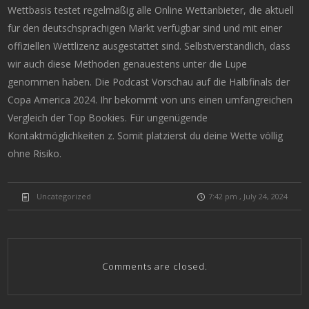
Wettbasis testet regelmäßig alle Online Wettanbieter, die aktuell
für den deutschsprachigen Markt verfügbar sind und mit einer
offiziellen Wettlizenz ausgestattet sind. Selbstverständlich, dass
wir auch diese Methoden genauestens unter die Lupe
genommen haben. Die Podcast Vorschau auf die Halbfinals der
Copa America 2024. Ihr bekommt von uns einen umfangreichen
Vergleich der Top Bookies. Für ungenügende
Kontaktmöglichkeiten z. Somit platzierst du deine Wette völlig
ohne Risiko.
Uncategorized
7:42 pm , July 24, 2024
Comments are closed.