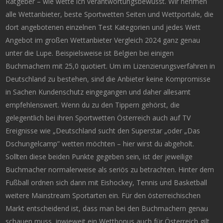
Ratgeber – wie wette ich verantwortungsbewusst. Wir nehmen
alle Wettanbieter, beste Sportwetten Seiten und Wettportale, die
dort angebotenen einzelnen Test Kategorien und jedes Wett
Angebot im großen Wettanbieter Vergleich 2024 ganz genau
unter die Lupe. Beispielsweise ist Belgien bei einigen
Buchmachern mit 25,0 quotiert. Um im Lizenzierungsverfahren in
Deutschland zu bestehen, sind die Anbieter keine Kompromisse
in Sachen Kundenschutz eingegangen und daher allesamt
empfehlenswert. Wenn du zu den Tippern gehörst, die
gelegentlich bei ihren Sportwetten Österreich auch auf TV
Ereignisse wie „Deutschland sucht den Superstar „oder „Das
Dschungelcamp” wetten möchten – hier wirst du abgeholt.
Sollten diese beiden Punkte gegeben sein, ist der jeweilige
Buchmacher normalerweise als seriös zu betrachten. Hinter dem
Fußball ordnen sich dann mit Eishockey, Tennis und Basketball
weitere Mainstream Sportarten ein. Für den österreichischen
Markt entscheidend ist, dass man bei den Buchmachern genau
schauen muss, inwieweit ein Wettbonus auch für Österreich gilt