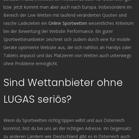
bzw. Jetzt kommt man aber auch nach Europa. Insbesondere im
Bereich der Live Wetten mit laufend veränderten Quoten sind
rasche Ladezeiten ein
Online Sportwetten
wesentliches Kriterium
bei der Bewertung der Website Performance. Ein guter
Sportwettenanbieter zeichnet sich zudem durch eine für mobile
Geräte optimierte Website aus, die sich nahtlos an Handys oder
Tablets anpasst und das Platzieren von Wetten auch unterwegs
ohne Probleme ermöglicht.
Sind Wettanbieter ohne
LUGAS seriös?
Wenn du Sportwetten richtig tippen willst und aus Österreich
kommst, bist du bei uns an der richtigen Adresse. Im Gegensatz
zu anderen Ländern wie Deutschland gibt es in Österreich auch