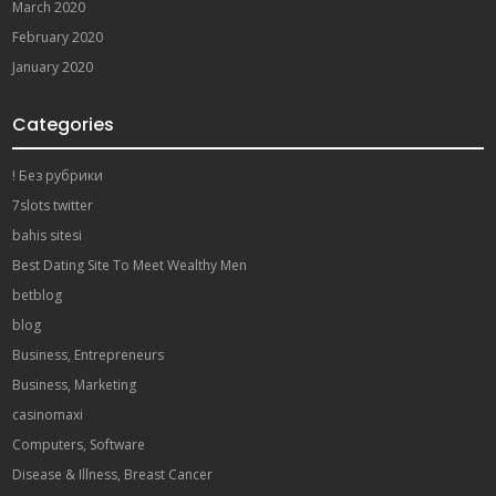
March 2020
February 2020
January 2020
Categories
! Без рубрики
7slots twitter
bahis sitesi
Best Dating Site To Meet Wealthy Men
betblog
blog
Business, Entrepreneurs
Business, Marketing
casinomaxi
Computers, Software
Disease & Illness, Breast Cancer